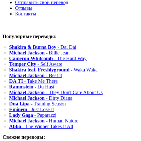
Отправить свой перевод
Отзывы
Контакты
Популярные переводы:
Shakira & Burna Boy
- Dai Dai
Michael Jackson
- Billie Jean
Cameron Whitcomb
- The Hard Way
Temper City
- Self Aware
Shakira feat. Freshlyground
- Waka Waka
Michael Jackson
- Beat It
DA TI
- Take Me There
Rammstein
- Du Hast
Michael Jackson
- They Don't Care About Us
Michael Jackson
- Dirty Diana
Dua Lipa
- Training Season
Eminem
- Just Lose It
Lady Gaga
- Paparazzi
Michael Jackson
- Human Nature
Abba
- The Winner Takes It All
Свежие переводы: