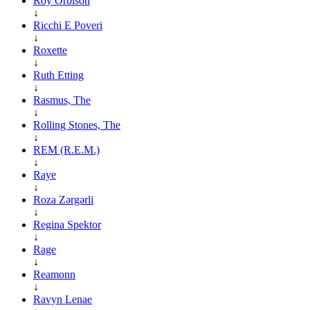
Roy Orbison
↓
Ricchi E Poveri
↓
Roxette
↓
Ruth Etting
↓
Rasmus, The
↓
Rolling Stones, The
↓
REM (R.E.M.)
↓
Raye
↓
Roza Zərgərli
↓
Regina Spektor
↓
Rage
↓
Reamonn
↓
Ravyn Lenae