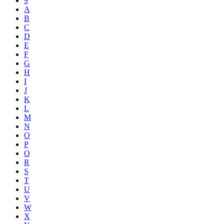
9
A
B
C
D
E
F
G
H
I
J
K
L
M
N
O
P
Q
R
S
T
U
V
W
X