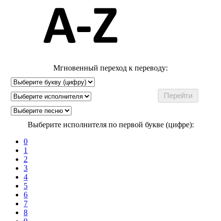
Мгновенный переход к переводу:
Выберите исполнителя по первой букве (цифре):
0
1
2
3
4
5
6
7
8