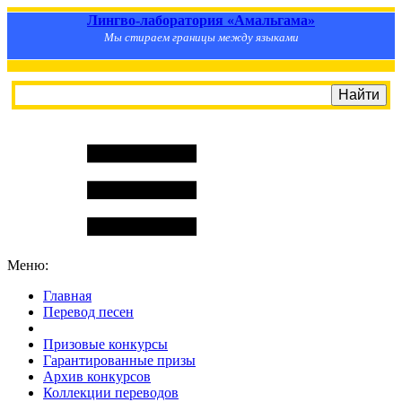
Лингво-лаборатория «Амальгама»
Мы стираем границы между языками
Меню:
Главная
Перевод песен
S
m
i
l
e
R
a
t
e
Призовые конкурсы
Гарантированные призы
Архив конкурсов
Коллекции переводов