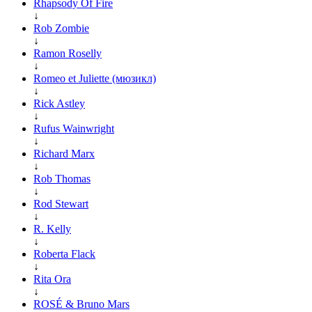
Rhapsody Of Fire
↓
Rob Zombie
↓
Ramon Roselly
↓
Romeo et Juliette (мюзикл)
↓
Rick Astley
↓
Rufus Wainwright
↓
Richard Marx
↓
Rob Thomas
↓
Rod Stewart
↓
R. Kelly
↓
Roberta Flack
↓
Rita Ora
↓
ROSÉ & Bruno Mars