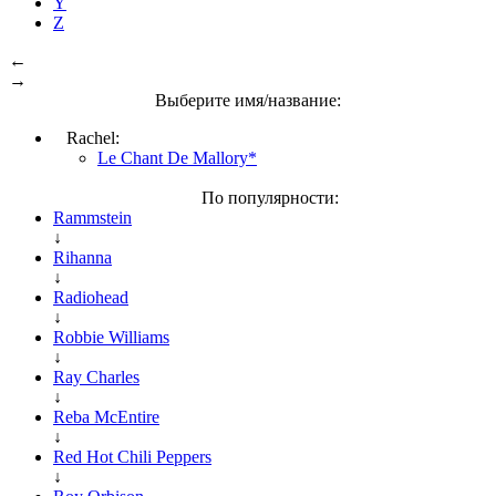
Y
Z
←
→
Выберите имя/название:
Rachel:
Le Chant De Mallory*
По популярности:
Rammstein
↓
Rihanna
↓
Radiohead
↓
Robbie Williams
↓
Ray Charles
↓
Reba McEntire
↓
Red Hot Chili Peppers
↓