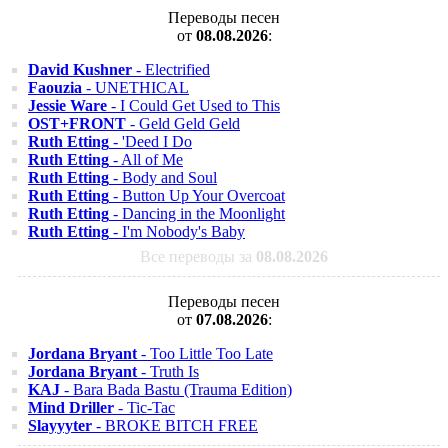
Переводы песен
от
08.08.2026
:
David Kushner
- Electrified
Faouzia
- UNETHICAL
Jessie Ware
- I Could Get Used to This
OST+FRONT
- Geld Geld Geld
Ruth Etting
- 'Deed I Do
Ruth Etting
- All of Me
Ruth Etting
- Body and Soul
Ruth Etting
- Button Up Your Overcoat
Ruth Etting
- Dancing in the Moonlight
Ruth Etting
- I'm Nobody's Baby
Все переводы за
08.08.2026
Переводы песен
от
07.08.2026
:
Jordana Bryant
- Too Little Too Late
Jordana Bryant
- Truth Is
KAJ
- Bara Bada Bastu (Trauma Edition)
Mind Driller
- Tic-Tac
Slayyyter
- BROKE BITCH FREE