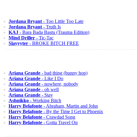
Jordana Bryant
- Too Little Too Late
Jordana Bryant
- Truth Is
KAJ
- Bara Bada Bastu (Trauma Edition)
Mind Driller
- Tic-Tac
Slayyyter
- BROKE BITCH FREE
Ariana Grande
- bad thing (bunny hop)
Ariana Grande
- Like I Do
Ariana Grande
- nowhere, nobody
Ariana Grande
- oh well
Ariana Grande
- Stay
Ashnikko
- Working Bitch
Harry Belafonte
- Abraham, Martin and John
Harry Belafonte
- By the Time I Get to Phoenix
Harry Belafonte
- Crawdad Song
Harry Belafonte
- Gotta Travel On