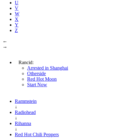
U
V
W
X
Y
Z
←
→
Rancid:
Arrested in Shanghai
Otherside
Red Hot Moon
Start Now
Rammstein
↓
Radiohead
↓
Rihanna
↓
Red Hot Chili Peppers