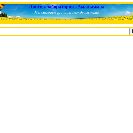
Лингво-лаборатория «Амальгама»
Мы стираем границы между языками