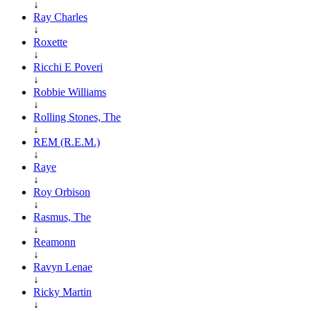
↓
Ray Charles
↓
Roxette
↓
Ricchi E Poveri
↓
Robbie Williams
↓
Rolling Stones, The
↓
REM (R.E.M.)
↓
Raye
↓
Roy Orbison
↓
Rasmus, The
↓
Reamonn
↓
Ravyn Lenae
↓
Ricky Martin
↓