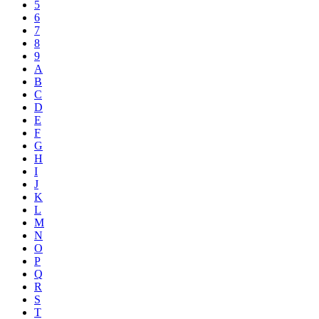
5
6
7
8
9
A
B
C
D
E
F
G
H
I
J
K
L
M
N
O
P
Q
R
S
T