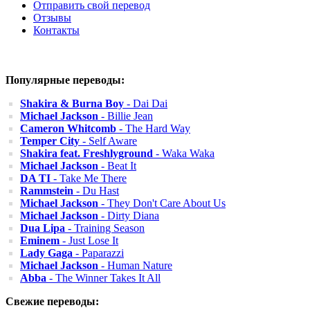
Отправить свой перевод
Отзывы
Контакты
Популярные переводы:
Shakira & Burna Boy
- Dai Dai
Michael Jackson
- Billie Jean
Cameron Whitcomb
- The Hard Way
Temper City
- Self Aware
Shakira feat. Freshlyground
- Waka Waka
Michael Jackson
- Beat It
DA TI
- Take Me There
Rammstein
- Du Hast
Michael Jackson
- They Don't Care About Us
Michael Jackson
- Dirty Diana
Dua Lipa
- Training Season
Eminem
- Just Lose It
Lady Gaga
- Paparazzi
Michael Jackson
- Human Nature
Abba
- The Winner Takes It All
Свежие переводы: