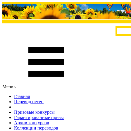
Меню:
Главная
Перевод песен
S
m
i
l
e
R
a
t
e
Призовые конкурсы
Гарантированные призы
Архив конкурсов
Коллекции переводов