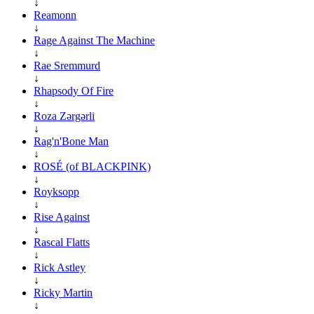
↓
Reamonn
↓
Rage Against The Machine
↓
Rae Sremmurd
↓
Rhapsody Of Fire
↓
Roza Zərgərli
↓
Rag'n'Bone Man
↓
ROSÉ (of BLACKPINK)
↓
Royksopp
↓
Rise Against
↓
Rascal Flatts
↓
Rick Astley
↓
Ricky Martin
↓