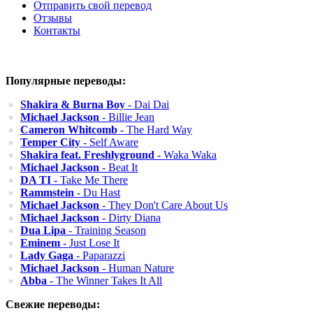
Отправить свой перевод
Отзывы
Контакты
Популярные переводы:
Shakira & Burna Boy
- Dai Dai
Michael Jackson
- Billie Jean
Cameron Whitcomb
- The Hard Way
Temper City
- Self Aware
Shakira feat. Freshlyground
- Waka Waka
Michael Jackson
- Beat It
DA TI
- Take Me There
Rammstein
- Du Hast
Michael Jackson
- They Don't Care About Us
Michael Jackson
- Dirty Diana
Dua Lipa
- Training Season
Eminem
- Just Lose It
Lady Gaga
- Paparazzi
Michael Jackson
- Human Nature
Abba
- The Winner Takes It All
Свежие переводы: