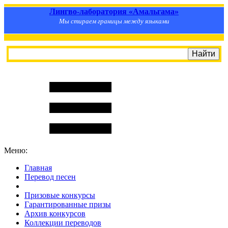
Лингво-лаборатория «Амальгама»
Мы стираем границы между языками
Меню:
Главная
Перевод песен
S
m
i
l
e
R
a
t
e
Призовые конкурсы
Гарантированные призы
Архив конкурсов
Коллекции переводов