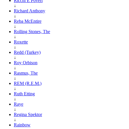
Ricchi E Poveri
↓
Richard Anthony
↓
Reba McEntire
↓
Rolling Stones, The
↓
Roxette
↓
Redd (Turkey)
↓
Roy Orbison
↓
Rasmus, The
↓
REM (R.E.M.)
↓
Ruth Etting
↓
Raye
↓
Regina Spektor
↓
Rainbow