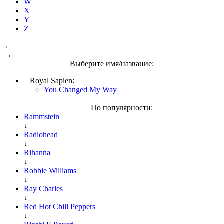
W
X
Y
Z
←
→
Выберите имя/название:
Royal Sapien:
You Changed My Way
По популярности:
Rammstein
↓
Radiohead
↓
Rihanna
↓
Robbie Williams
↓
Ray Charles
↓
Red Hot Chili Peppers
↓