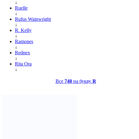
↓
Ruelle
↓
Rufus Wainwright
↓
R. Kelly
↓
Ramones
↓
Rednex
↓
Rita Ora
↓
Все
748
на букву
R