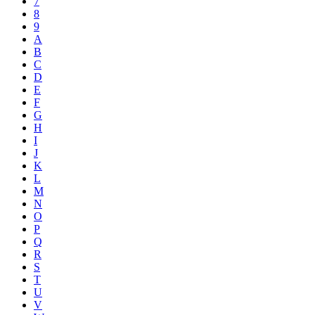
7
8
9
A
B
C
D
E
F
G
H
I
J
K
L
M
N
O
P
Q
R
S
T
U
V