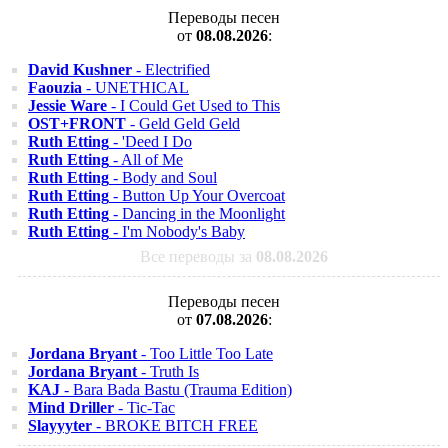
Переводы песен
от
08.08.2026
:
David Kushner
- Electrified
Faouzia
- UNETHICAL
Jessie Ware
- I Could Get Used to This
OST+FRONT
- Geld Geld Geld
Ruth Etting
- 'Deed I Do
Ruth Etting
- All of Me
Ruth Etting
- Body and Soul
Ruth Etting
- Button Up Your Overcoat
Ruth Etting
- Dancing in the Moonlight
Ruth Etting
- I'm Nobody's Baby
Все переводы за
08.08.2026
Переводы песен
от
07.08.2026
:
Jordana Bryant
- Too Little Too Late
Jordana Bryant
- Truth Is
KAJ
- Bara Bada Bastu (Trauma Edition)
Mind Driller
- Tic-Tac
Slayyyter
- BROKE BITCH FREE