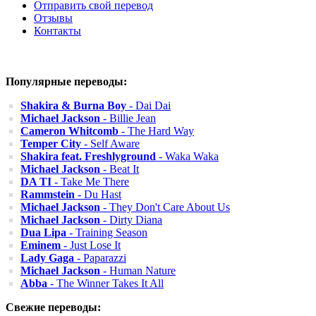
Отправить свой перевод
Отзывы
Контакты
Популярные переводы:
Shakira & Burna Boy
- Dai Dai
Michael Jackson
- Billie Jean
Cameron Whitcomb
- The Hard Way
Temper City
- Self Aware
Shakira feat. Freshlyground
- Waka Waka
Michael Jackson
- Beat It
DA TI
- Take Me There
Rammstein
- Du Hast
Michael Jackson
- They Don't Care About Us
Michael Jackson
- Dirty Diana
Dua Lipa
- Training Season
Eminem
- Just Lose It
Lady Gaga
- Paparazzi
Michael Jackson
- Human Nature
Abba
- The Winner Takes It All
Свежие переводы: