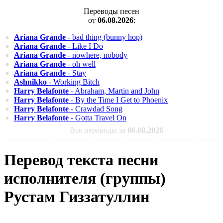
Переводы песен
от
06.08.2026
:
Ariana Grande
- bad thing (bunny hop)
Ariana Grande
- Like I Do
Ariana Grande
- nowhere, nobody
Ariana Grande
- oh well
Ariana Grande
- Stay
Ashnikko
- Working Bitch
Harry Belafonte
- Abraham, Martin and John
Harry Belafonte
- By the Time I Get to Phoenix
Harry Belafonte
- Crawdad Song
Harry Belafonte
- Gotta Travel On
Все переводы за
06.08.2026
Перевод текста песни
исполнителя (группы)
Рустам Гиззатуллин