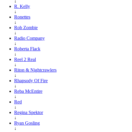
↓
R. Kelly
↓
Ronettes
↓
Rob Zombie
↓
Radio Company
↓
Roberta Flack
↓
Reel 2 Real
↓
Riton & Nightcrawlers
↓
Rhapsody Of Fire
↓
Reba McEntire
↓
Red
↓
Regina Spektor
↓
Ryan Gosling
↓