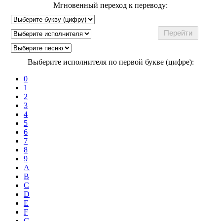
Мгновенный переход к переводу:
Выберите исполнителя по первой букве (цифре):
0
1
2
3
4
5
6
7
8
9
A
B
C
D
E
F
G