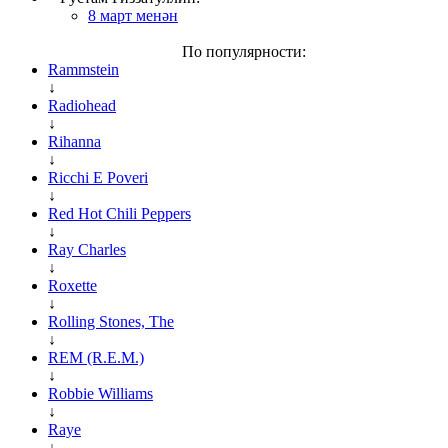
8 март менән
По популярности:
Rammstein
↓
Radiohead
↓
Rihanna
↓
Ricchi E Poveri
↓
Red Hot Chili Peppers
↓
Ray Charles
↓
Roxette
↓
Rolling Stones, The
↓
REM (R.E.M.)
↓
Robbie Williams
↓
Raye
↓