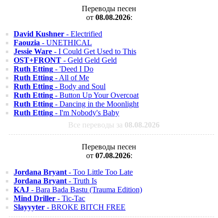
Переводы песен
от
08.08.2026
:
David Kushner
- Electrified
Faouzia
- UNETHICAL
Jessie Ware
- I Could Get Used to This
OST+FRONT
- Geld Geld Geld
Ruth Etting
- 'Deed I Do
Ruth Etting
- All of Me
Ruth Etting
- Body and Soul
Ruth Etting
- Button Up Your Overcoat
Ruth Etting
- Dancing in the Moonlight
Ruth Etting
- I'm Nobody's Baby
Все переводы за
08.08.2026
Переводы песен
от
07.08.2026
:
Jordana Bryant
- Too Little Too Late
Jordana Bryant
- Truth Is
KAJ
- Bara Bada Bastu (Trauma Edition)
Mind Driller
- Tic-Tac
Slayyyter
- BROKE BITCH FREE