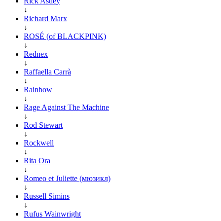
Rick Astley
↓
Richard Marx
↓
ROSÉ (of BLACKPINK)
↓
Rednex
↓
Raffaella Carrà
↓
Rainbow
↓
Rage Against The Machine
↓
Rod Stewart
↓
Rockwell
↓
Rita Ora
↓
Romeo et Juliette (мюзикл)
↓
Russell Simins
↓
Rufus Wainwright