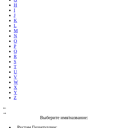
H
I
J
K
L
M
N
O
P
Q
R
S
T
U
V
W
X
Y
Z
←
→
Выберите имя/название:
Рустам Гиззатуллин: