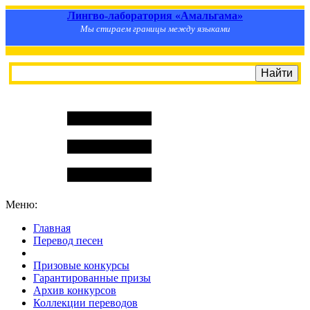
Лингво-лаборатория «Амальгама»
Мы стираем границы между языками
Меню:
Главная
Перевод песен
S
m
i
l
e
R
a
t
e
Призовые конкурсы
Гарантированные призы
Архив конкурсов
Коллекции переводов