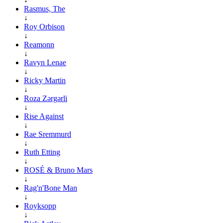
Rasmus, The
↓
Roy Orbison
↓
Reamonn
↓
Ravyn Lenae
↓
Ricky Martin
↓
Roza Zərgərli
↓
Rise Against
↓
Rae Sremmurd
↓
Ruth Etting
↓
ROSÉ & Bruno Mars
↓
Rag'n'Bone Man
↓
Royksopp
↓