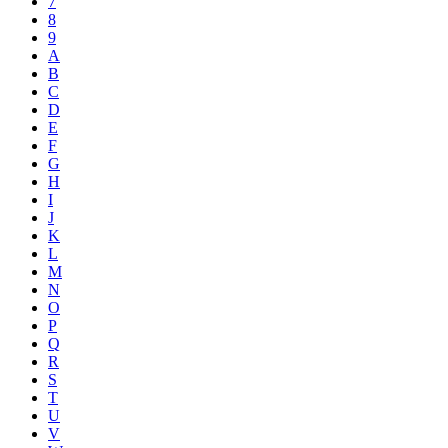
7
8
9
A
B
C
D
E
F
G
H
I
J
K
L
M
N
O
P
Q
R
S
T
U
V