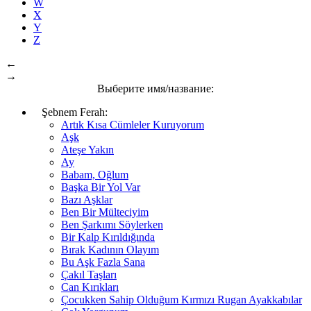
W
X
Y
Z
←
→
Выберите имя/название:
Şebnem Ferah:
Artık Kısa Cümleler Kuruyorum
Aşk
Ateşe Yakın
Ay
Babam, Oğlum
Başka Bir Yol Var
Bazı Aşklar
Ben Bir Mülteciyim
Ben Şarkımı Söylerken
Bir Kalp Kırıldığında
Bırak Kadının Olayım
Bu Aşk Fazla Sana
Çakıl Taşları
Can Kırıkları
Çocukken Sahip Olduğum Kırmızı Rugan Ayakkabılar