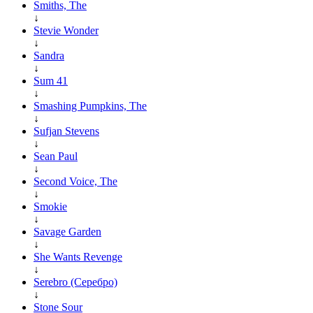
Smiths, The
↓
Stevie Wonder
↓
Sandra
↓
Sum 41
↓
Smashing Pumpkins, The
↓
Sufjan Stevens
↓
Sean Paul
↓
Second Voice, The
↓
Smokie
↓
Savage Garden
↓
She Wants Revenge
↓
Serebro (Серебро)
↓
Stone Sour