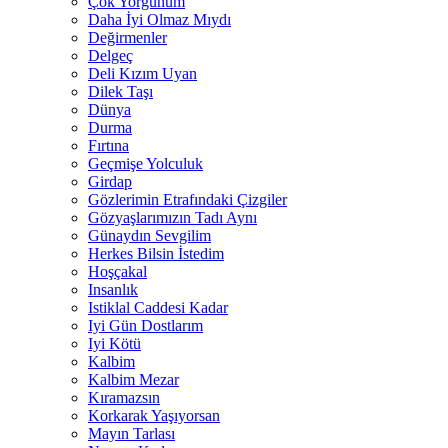
Çok Yorgunum
Daha İyi Olmaz Mıydı
Değirmenler
Delgeç
Deli Kızım Uyan
Dilek Taşı
Dünya
Durma
Fırtına
Geçmişe Yolculuk
Girdap
Gözlerimin Etrafındaki Çizgiler
Gözyaşlarımızın Tadı Aynı
Günaydın Sevgilim
Herkes Bilsin İstedim
Hoşçakal
Insanlık
Istiklal Caddesi Kadar
Iyi Gün Dostlarım
Iyi Kötü
Kalbim
Kalbim Mezar
Kıramazsın
Korkarak Yaşıyorsan
Mayın Tarlası