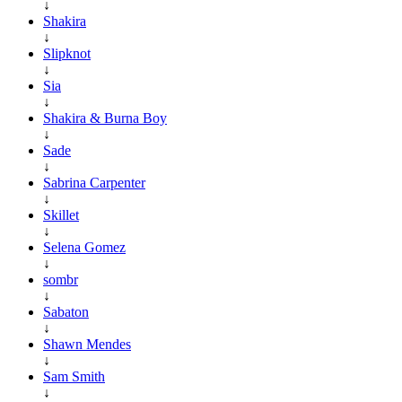
↓
Shakira
↓
Slipknot
↓
Sia
↓
Shakira & Burna Boy
↓
Sade
↓
Sabrina Carpenter
↓
Skillet
↓
Selena Gomez
↓
sombr
↓
Sabaton
↓
Shawn Mendes
↓
Sam Smith
↓