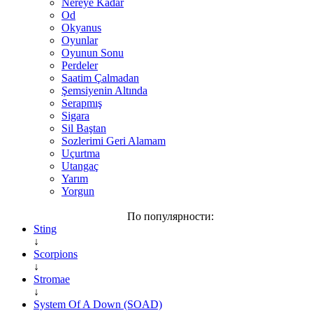
Nereye Kadar
Od
Okyanus
Oyunlar
Oyunun Sonu
Perdeler
Saatim Çalmadan
Şemsiyenin Altında
Serapmış
Sigara
Sil Baştan
Sozlerimi Geri Alamam
Uçurtma
Utangaç
Yarım
Yorgun
По популярности:
Sting
↓
Scorpions
↓
Stromae
↓
System Of A Down (SOAD)