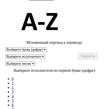
Мгновенный переход к переводу:
Выберите исполнителя по первой букве (цифре):
0
1
2
3
4
5
6