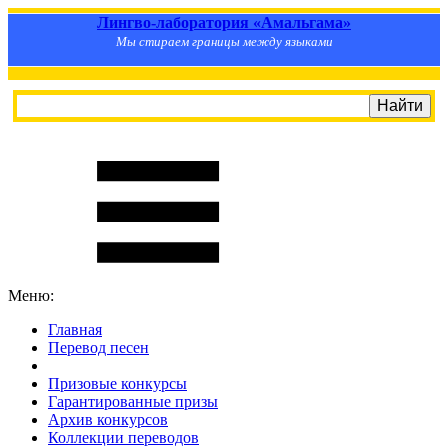
Лингво-лаборатория «Амальгама»
Мы стираем границы между языками
Меню:
Главная
Перевод песен
S
m
i
l
e
R
a
t
e
Призовые конкурсы
Гарантированные призы
Архив конкурсов
Коллекции переводов