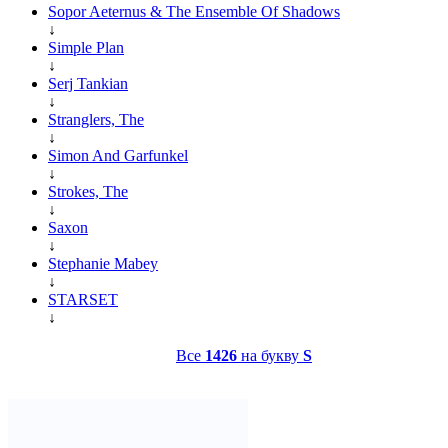
Sopor Aeternus & The Ensemble Of Shadows
↓
Simple Plan
↓
Serj Tankian
↓
Stranglers, The
↓
Simon And Garfunkel
↓
Strokes, The
↓
Saxon
↓
Stephanie Mabey
↓
STARSET
↓
Все
1426
на букву
S