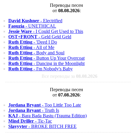
Переводы песен
от
08.08.2026
:
David Kushner
- Electrified
Faouzia
- UNETHICAL
Jessie Ware
- I Could Get Used to This
OST+FRONT
- Geld Geld Geld
Ruth Etting
- 'Deed I Do
Ruth Etting
- All of Me
Ruth Etting
- Body and Soul
Ruth Etting
- Button Up Your Overcoat
Ruth Etting
- Dancing in the Moonlight
Ruth Etting
- I'm Nobody's Baby
Все переводы за
08.08.2026
Переводы песен
от
07.08.2026
:
Jordana Bryant
- Too Little Too Late
Jordana Bryant
- Truth Is
KAJ
- Bara Bada Bastu (Trauma Edition)
Mind Driller
- Tic-Tac
Slayyyter
- BROKE BITCH FREE