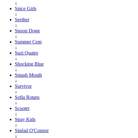
↓
Spice Girls
↓
Seether
↓
Snoop Dogg
↓
Summer Cem
↓
Suzi Quatro
↓
Shocking Blue
↓
Smash Mouth
↓
Survivor
↓
Sofia Rotaru
↓
Scooter
↓
Stray Kids
↓
Sinéad O'Connor
↓