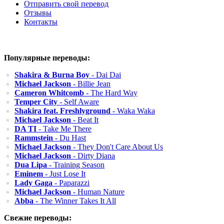
Отправить свой перевод
Отзывы
Контакты
Популярные переводы:
Shakira & Burna Boy
- Dai Dai
Michael Jackson
- Billie Jean
Cameron Whitcomb
- The Hard Way
Temper City
- Self Aware
Shakira feat. Freshlyground
- Waka Waka
Michael Jackson
- Beat It
DA TI
- Take Me There
Rammstein
- Du Hast
Michael Jackson
- They Don't Care About Us
Michael Jackson
- Dirty Diana
Dua Lipa
- Training Season
Eminem
- Just Lose It
Lady Gaga
- Paparazzi
Michael Jackson
- Human Nature
Abba
- The Winner Takes It All
Свежие переводы: