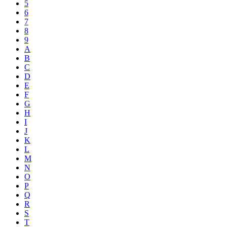
5
6
7
8
9
A
B
C
D
E
F
G
H
I
J
K
L
M
N
O
P
Q
R
S
T