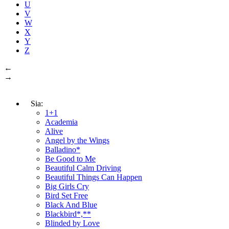
U
V
W
X
Y
Z
←
→
Sia:
1+1
Academia
Alive
Angel by the Wings
Balladino*
Be Good to Me
Beautiful Calm Driving
Beautiful Things Can Happen
Big Girls Cry
Bird Set Free
Black And Blue
Blackbird*,**
Blinded by Love