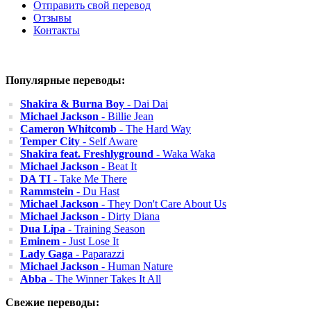
Отправить свой перевод
Отзывы
Контакты
Популярные переводы:
Shakira & Burna Boy
- Dai Dai
Michael Jackson
- Billie Jean
Cameron Whitcomb
- The Hard Way
Temper City
- Self Aware
Shakira feat. Freshlyground
- Waka Waka
Michael Jackson
- Beat It
DA TI
- Take Me There
Rammstein
- Du Hast
Michael Jackson
- They Don't Care About Us
Michael Jackson
- Dirty Diana
Dua Lipa
- Training Season
Eminem
- Just Lose It
Lady Gaga
- Paparazzi
Michael Jackson
- Human Nature
Abba
- The Winner Takes It All
Свежие переводы: