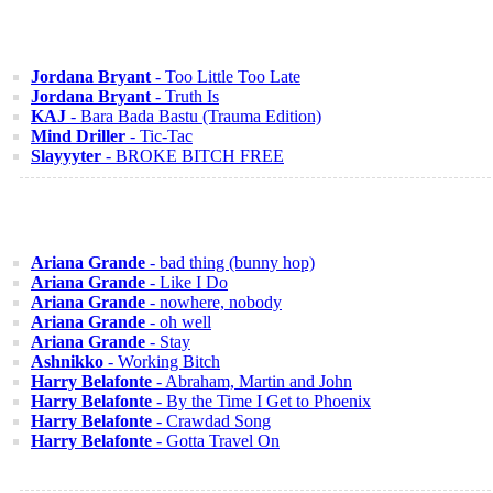
Jordana Bryant
- Too Little Too Late
Jordana Bryant
- Truth Is
KAJ
- Bara Bada Bastu (Trauma Edition)
Mind Driller
- Tic-Tac
Slayyyter
- BROKE BITCH FREE
Ariana Grande
- bad thing (bunny hop)
Ariana Grande
- Like I Do
Ariana Grande
- nowhere, nobody
Ariana Grande
- oh well
Ariana Grande
- Stay
Ashnikko
- Working Bitch
Harry Belafonte
- Abraham, Martin and John
Harry Belafonte
- By the Time I Get to Phoenix
Harry Belafonte
- Crawdad Song
Harry Belafonte
- Gotta Travel On