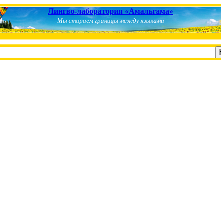
Лингво-лаборатория «Амальгама»
Мы стираем границы между языками