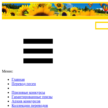
Меню:
Главная
Перевод песен
S
m
i
l
e
R
a
t
e
Призовые конкурсы
Гарантированные призы
Архив конкурсов
Коллекции переводов