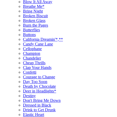
Blow It All Away
Breathe Me*
Bring Night
Broken Biscuit
Broken Glass
Burn the Pages
Butterflies
Buttons
California Dreamin'*,**
Candy Cane Lane
Cellophane
Champion
Chandelier
Cheap Thrills
Clap Your Hands
Confetti
Courage to Change
Day Too Soon
Death by Chocolate
Deer in Headlights*
Destiny
Don't Bring Me Down
Dressed in Black
Drink to Get Drunk
Elastic Heart