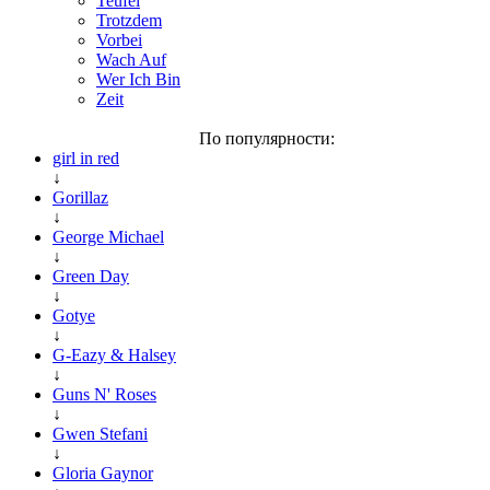
Teufel
Trotzdem
Vorbei
Wach Auf
Wer Ich Bin
Zeit
По популярности:
girl in red
↓
Gorillaz
↓
George Michael
↓
Green Day
↓
Gotye
↓
G-Eazy & Halsey
↓
Guns N' Roses
↓
Gwen Stefani
↓
Gloria Gaynor