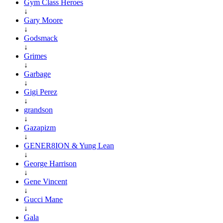
Gym Class Heroes
↓
Gary Moore
↓
Godsmack
↓
Grimes
↓
Garbage
↓
Gigi Perez
↓
grandson
↓
Gazapizm
↓
GENER8ION & Yung Lean
↓
George Harrison
↓
Gene Vincent
↓
Gucci Mane
↓
Gala