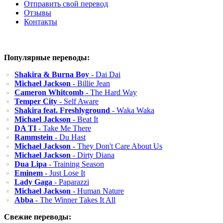
Отправить свой перевод
Отзывы
Контакты
Популярные переводы:
Shakira & Burna Boy
- Dai Dai
Michael Jackson
- Billie Jean
Cameron Whitcomb
- The Hard Way
Temper City
- Self Aware
Shakira feat. Freshlyground
- Waka Waka
Michael Jackson
- Beat It
DA TI
- Take Me There
Rammstein
- Du Hast
Michael Jackson
- They Don't Care About Us
Michael Jackson
- Dirty Diana
Dua Lipa
- Training Season
Eminem
- Just Lose It
Lady Gaga
- Paparazzi
Michael Jackson
- Human Nature
Abba
- The Winner Takes It All
Свежие переводы: