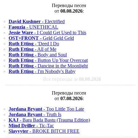
Переводы песен
от
08.08.2026
:
David Kushner
- Electrified
Faouzia
- UNETHICAL
Jessie Ware
- I Could Get Used to This
OST+FRONT
- Geld Geld Geld
Ruth Etting
- 'Deed I Do
Ruth Etting
- All of Me
Ruth Etting
- Body and Soul
Ruth Etting
- Button Up Your Overcoat
Ruth Etting
- Dancing in the Moonlight
Ruth Etting
- I'm Nobody's Baby
Все переводы за
08.08.2026
Переводы песен
от
07.08.2026
:
Jordana Bryant
- Too Little Too Late
Jordana Bryant
- Truth Is
KAJ
- Bara Bada Bastu (Trauma Edition)
Mind Driller
- Tic-Tac
Slayyyter
- BROKE BITCH FREE