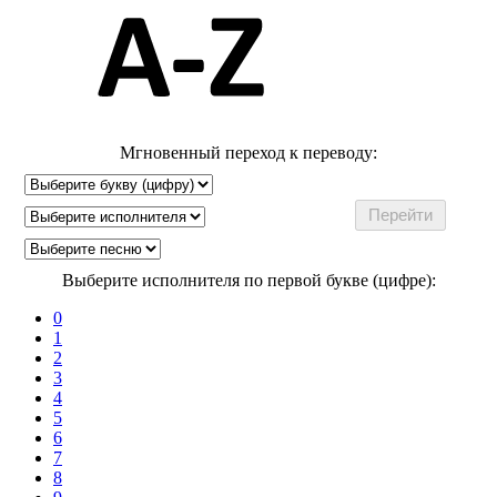
Мгновенный переход к переводу:
Выберите исполнителя по первой букве (цифре):
0
1
2
3
4
5
6
7
8