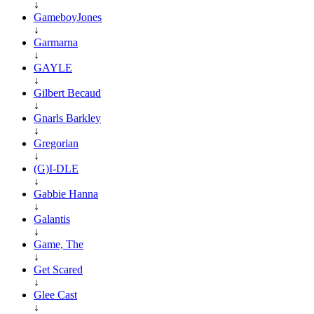
↓
GameboyJones
↓
Garmarna
↓
GAYLE
↓
Gilbert Becaud
↓
Gnarls Barkley
↓
Gregorian
↓
(G)I-DLE
↓
Gabbie Hanna
↓
Galantis
↓
Game, The
↓
Get Scared
↓
Glee Cast
↓