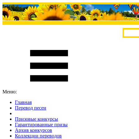
Меню:
Главная
Перевод песен
S
m
i
l
e
R
a
t
e
Призовые конкурсы
Гарантированные призы
Архив конкурсов
Коллекции переводов