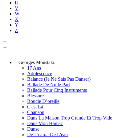
U
V
W
X
Y
Z
←
→
Georges Moustaki:
17 Ans
Adolescence
Balance (Je Ne Sais Pas Danser)
Ballade De Nulle Part
Ballade Pour Cinq Instruments
Blessure
Boucle D’oreille
C'est Là
Chanson
Dans La Maison Trop Grande Et Trop Vide
Dans Mon Hamac
Danse
De L'eau... De L'eau