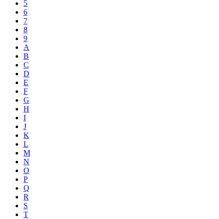
5
6
7
8
9
A
B
C
D
E
F
G
H
I
J
K
L
M
N
O
P
Q
R
S
T