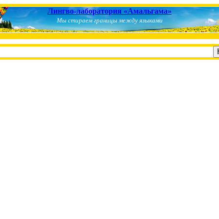
Лингво-лаборатория «Амальгама»
Мы стираем границы между языками