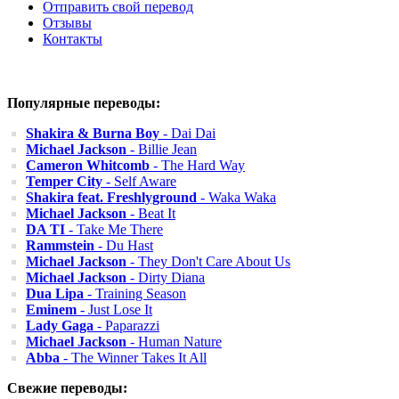
Отправить свой перевод
Отзывы
Контакты
Популярные переводы:
Shakira & Burna Boy
- Dai Dai
Michael Jackson
- Billie Jean
Cameron Whitcomb
- The Hard Way
Temper City
- Self Aware
Shakira feat. Freshlyground
- Waka Waka
Michael Jackson
- Beat It
DA TI
- Take Me There
Rammstein
- Du Hast
Michael Jackson
- They Don't Care About Us
Michael Jackson
- Dirty Diana
Dua Lipa
- Training Season
Eminem
- Just Lose It
Lady Gaga
- Paparazzi
Michael Jackson
- Human Nature
Abba
- The Winner Takes It All
Свежие переводы: