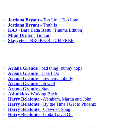
Jordana Bryant
- Too Little Too Late
Jordana Bryant
- Truth Is
KAJ
- Bara Bada Bastu (Trauma Edition)
Mind Driller
- Tic-Tac
Slayyyter
- BROKE BITCH FREE
Ariana Grande
- bad thing (bunny hop)
Ariana Grande
- Like I Do
Ariana Grande
- nowhere, nobody
Ariana Grande
- oh well
Ariana Grande
- Stay
Ashnikko
- Working Bitch
Harry Belafonte
- Abraham, Martin and John
Harry Belafonte
- By the Time I Get to Phoenix
Harry Belafonte
- Crawdad Song
Harry Belafonte
- Gotta Travel On