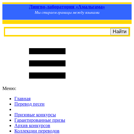
Лингво-лаборатория «Амальгама»
Мы стираем границы между языками
Меню:
Главная
Перевод песен
S
m
i
l
e
R
a
t
e
Призовые конкурсы
Гарантированные призы
Архив конкурсов
Коллекции переводов