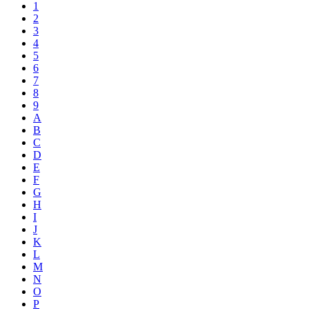
1
2
3
4
5
6
7
8
9
A
B
C
D
E
F
G
H
I
J
K
L
M
N
O
P