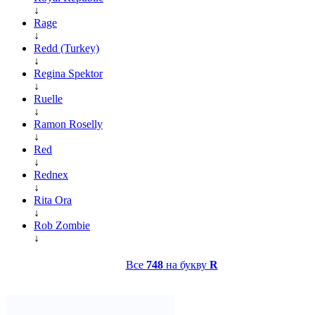
↓
Rage
↓
Redd (Turkey)
↓
Regina Spektor
↓
Ruelle
↓
Ramon Roselly
↓
Red
↓
Rednex
↓
Rita Ora
↓
Rob Zombie
↓
Все
748
на букву
R