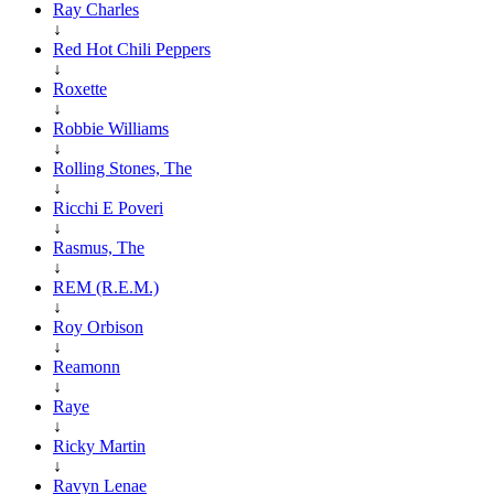
Ray Charles
↓
Red Hot Chili Peppers
↓
Roxette
↓
Robbie Williams
↓
Rolling Stones, The
↓
Ricchi E Poveri
↓
Rasmus, The
↓
REM (R.E.M.)
↓
Roy Orbison
↓
Reamonn
↓
Raye
↓
Ricky Martin
↓
Ravyn Lenae