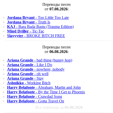
Переводы песен
от
07.08.2026
:
Jordana Bryant
- Too Little Too Late
Jordana Bryant
- Truth Is
KAJ
- Bara Bada Bastu (Trauma Edition)
Mind Driller
- Tic-Tac
Slayyyter
- BROKE BITCH FREE
Переводы песен
от
06.08.2026
:
Ariana Grande
- bad thing (bunny hop)
Ariana Grande
- Like I Do
Ariana Grande
- nowhere, nobody
Ariana Grande
- oh well
Ariana Grande
- Stay
Ashnikko
- Working Bitch
Harry Belafonte
- Abraham, Martin and John
Harry Belafonte
- By the Time I Get to Phoenix
Harry Belafonte
- Crawdad Song
Harry Belafonte
- Gotta Travel On
Все переводы за
06.08.2026