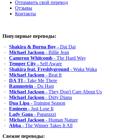
Отправить свой перевод
Отзывы
Контакты
Популярные переводы:
Shakira & Burna Boy
- Dai Dai
Michael Jackson
- Billie Jean
Cameron Whitcomb
- The Hard Way
Temper City
- Self Aware
Shakira feat. Freshlyground
- Waka Waka
Michael Jackson
- Beat It
DA TI
- Take Me There
Rammstein
- Du Hast
Michael Jackson
- They Don't Care About Us
Michael Jackson
- Dirty Diana
Dua Lipa
- Training Season
Eminem
- Just Lose It
Lady Gaga
- Paparazzi
Michael Jackson
- Human Nature
Abba
- The Winner Takes It All
Свежие переводы: