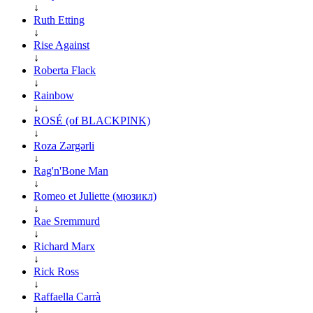
↓
Ruth Etting
↓
Rise Against
↓
Roberta Flack
↓
Rainbow
↓
ROSÉ (of BLACKPINK)
↓
Roza Zərgərli
↓
Rag'n'Bone Man
↓
Romeo et Juliette (мюзикл)
↓
Rae Sremmurd
↓
Richard Marx
↓
Rick Ross
↓
Raffaella Carrà
↓