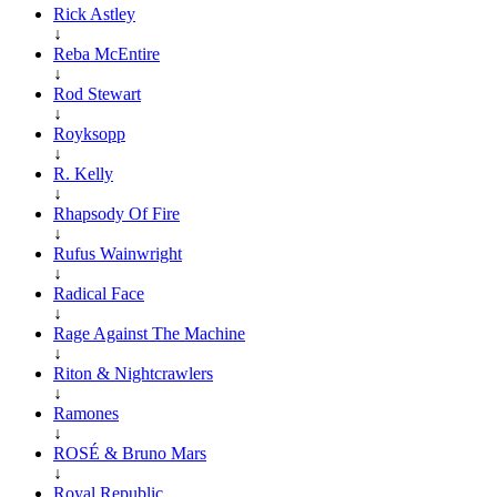
Rick Astley
↓
Reba McEntire
↓
Rod Stewart
↓
Royksopp
↓
R. Kelly
↓
Rhapsody Of Fire
↓
Rufus Wainwright
↓
Radical Face
↓
Rage Against The Machine
↓
Riton & Nightcrawlers
↓
Ramones
↓
ROSÉ & Bruno Mars
↓
Royal Republic