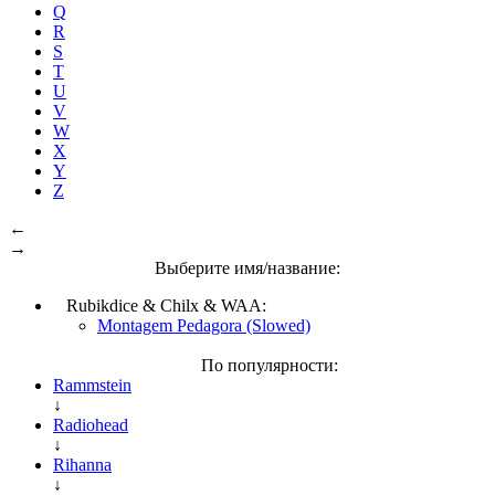
Q
R
S
T
U
V
W
X
Y
Z
←
→
Выберите имя/название:
Rubikdice & Chilx & WAA:
Montagem Pedagora (Slowed)
По популярности:
Rammstein
↓
Radiohead
↓
Rihanna
↓