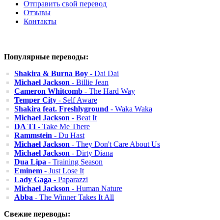
Отправить свой перевод
Отзывы
Контакты
Популярные переводы:
Shakira & Burna Boy
- Dai Dai
Michael Jackson
- Billie Jean
Cameron Whitcomb
- The Hard Way
Temper City
- Self Aware
Shakira feat. Freshlyground
- Waka Waka
Michael Jackson
- Beat It
DA TI
- Take Me There
Rammstein
- Du Hast
Michael Jackson
- They Don't Care About Us
Michael Jackson
- Dirty Diana
Dua Lipa
- Training Season
Eminem
- Just Lose It
Lady Gaga
- Paparazzi
Michael Jackson
- Human Nature
Abba
- The Winner Takes It All
Свежие переводы: