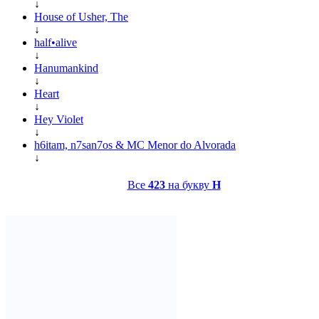
↓
House of Usher, The
↓
half•alive
↓
Hanumankind
↓
Heart
↓
Hey Violet
↓
h6itam, n7san7os & MC Menor do Alvorada
↓
Все
423
на букву
H