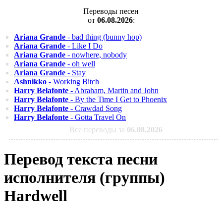
Переводы песен
от
06.08.2026
:
Ariana Grande
- bad thing (bunny hop)
Ariana Grande
- Like I Do
Ariana Grande
- nowhere, nobody
Ariana Grande
- oh well
Ariana Grande
- Stay
Ashnikko
- Working Bitch
Harry Belafonte
- Abraham, Martin and John
Harry Belafonte
- By the Time I Get to Phoenix
Harry Belafonte
- Crawdad Song
Harry Belafonte
- Gotta Travel On
Все переводы за
06.08.2026
Перевод текста песни
исполнителя (группы)
Hardwell