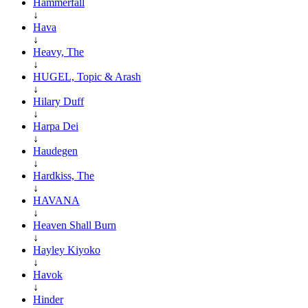
Hammerfall
↓
Hava
↓
Heavy, The
↓
HUGEL, Topic & Arash
↓
Hilary Duff
↓
Harpa Dei
↓
Haudegen
↓
Hardkiss, The
↓
HAVANA
↓
Heaven Shall Burn
↓
Hayley Kiyoko
↓
Havok
↓
Hinder