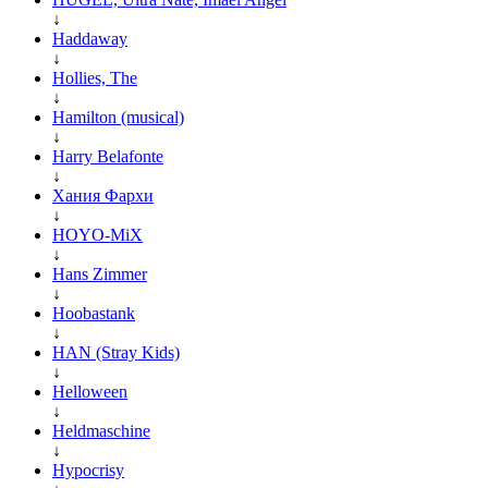
↓
Haddaway
↓
Hollies, The
↓
Hamilton (musical)
↓
Harry Belafonte
↓
Хания Фархи
↓
HOYO-MiX
↓
Hans Zimmer
↓
Hoobastank
↓
HAN (Stray Kids)
↓
Helloween
↓
Heldmaschine
↓
Hypocrisy