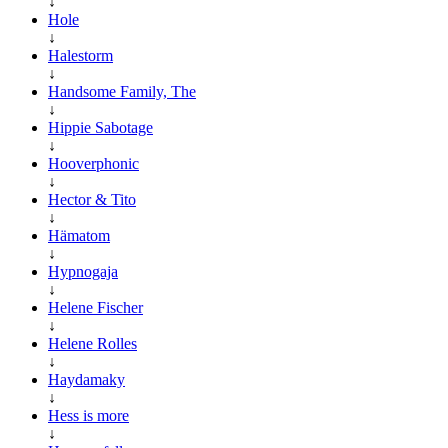
↓
Hole
↓
Halestorm
↓
Handsome Family, The
↓
Hippie Sabotage
↓
Hooverphonic
↓
Hector & Tito
↓
Hämatom
↓
Hypnogaja
↓
Helene Fischer
↓
Helene Rolles
↓
Haydamaky
↓
Hess is more
↓