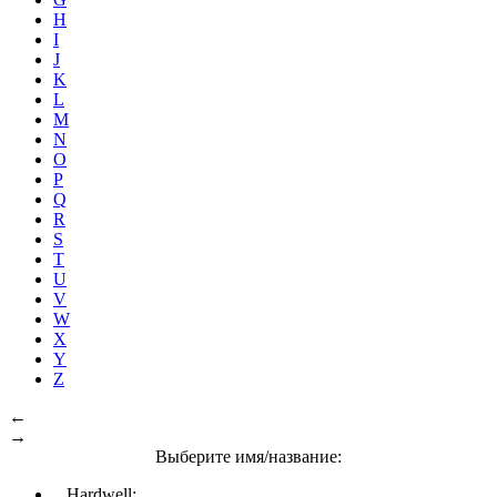
H
I
J
K
L
M
N
O
P
Q
R
S
T
U
V
W
X
Y
Z
←
→
Выберите имя/название:
Hardwell: