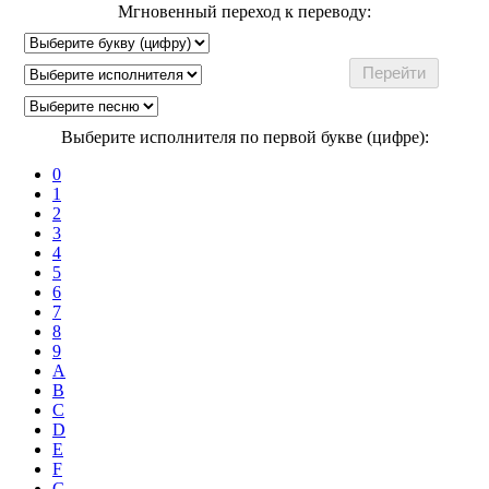
Мгновенный переход к переводу:
Выберите исполнителя по первой букве (цифре):
0
1
2
3
4
5
6
7
8
9
A
B
C
D
E
F
G