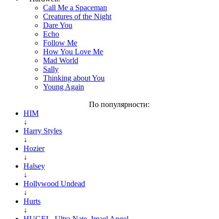
Call Me a Spaceman
Creatures of the Night
Dare You
Echo
Follow Me
How You Love Me
Mad World
Sally
Thinking about You
Young Again
По популярности:
HIM
↓
Harry Styles
↓
Hozier
↓
Halsey
↓
Hollywood Undead
↓
Hurts
↓
HUGEL, Ultra Nate, Imael Angel