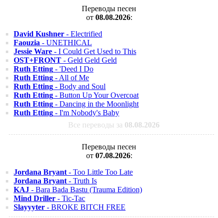
Переводы песен
от
08.08.2026
:
David Kushner
- Electrified
Faouzia
- UNETHICAL
Jessie Ware
- I Could Get Used to This
OST+FRONT
- Geld Geld Geld
Ruth Etting
- 'Deed I Do
Ruth Etting
- All of Me
Ruth Etting
- Body and Soul
Ruth Etting
- Button Up Your Overcoat
Ruth Etting
- Dancing in the Moonlight
Ruth Etting
- I'm Nobody's Baby
Все переводы за
08.08.2026
Переводы песен
от
07.08.2026
:
Jordana Bryant
- Too Little Too Late
Jordana Bryant
- Truth Is
KAJ
- Bara Bada Bastu (Trauma Edition)
Mind Driller
- Tic-Tac
Slayyyter
- BROKE BITCH FREE