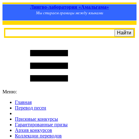
Лингво-лаборатория «Амальгама»
Мы стираем границы между языками
Меню:
Главная
Перевод песен
S
m
i
l
e
R
a
t
e
Призовые конкурсы
Гарантированные призы
Архив конкурсов
Коллекции переводов