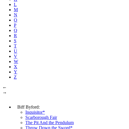
L
M
N
O
P
Q
R
S
T
U
V
W
X
Y
Z
←
→
Biff Byford:
Inquisitor*
Scarborough Fair
The Pit And the Pendulum
Throw Down the Sword*