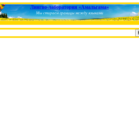
Лингво-лаборатория «Амальгама»
Мы стираем границы между языками