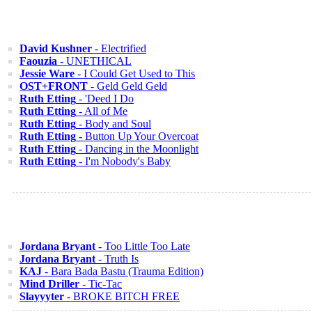
David Kushner
- Electrified
Faouzia
- UNETHICAL
Jessie Ware
- I Could Get Used to This
OST+FRONT
- Geld Geld Geld
Ruth Etting
- 'Deed I Do
Ruth Etting
- All of Me
Ruth Etting
- Body and Soul
Ruth Etting
- Button Up Your Overcoat
Ruth Etting
- Dancing in the Moonlight
Ruth Etting
- I'm Nobody's Baby
Jordana Bryant
- Too Little Too Late
Jordana Bryant
- Truth Is
KAJ
- Bara Bada Bastu (Trauma Edition)
Mind Driller
- Tic-Tac
Slayyyter
- BROKE BITCH FREE