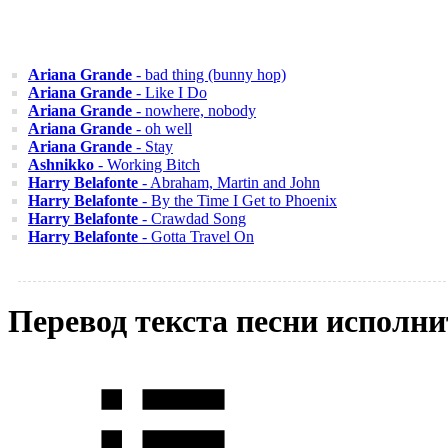
Ariana Grande
- bad thing (bunny hop)
Ariana Grande
- Like I Do
Ariana Grande
- nowhere, nobody
Ariana Grande
- oh well
Ariana Grande
- Stay
Ashnikko
- Working Bitch
Harry Belafonte
- Abraham, Martin and John
Harry Belafonte
- By the Time I Get to Phoenix
Harry Belafonte
- Crawdad Song
Harry Belafonte
- Gotta Travel On
Перевод текста песни исполни