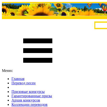
Меню:
Главная
Перевод песен
S
m
i
l
e
R
a
t
e
Призовые конкурсы
Гарантированные призы
Архив конкурсов
Коллекции переводов