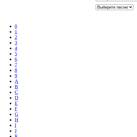
0
1
2
3
4
5
6
7
8
9
A
B
C
D
E
F
G
H
I
J
K