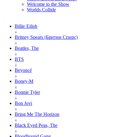
Welcome to the Show
Worlds Collide
Billie Eilish
↓
Britney Spears (Бритни Спирс)
↓
Beatles, The
↓
BTS
↓
Beyoncé
↓
Boney-M
↓
Bonnie Tyler
↓
Bon Jovi
↓
Bring Me The Horizon
↓
Black Eyed Peas, The
↓
Bloodhound Gang