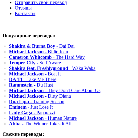
Отправить свой перевод
Отзывы
Контакты
Популярные переводы:
Shakira & Burna Boy
- Dai Dai
Michael Jackson
- Billie Jean
Cameron Whitcomb
- The Hard Way
Temper City
- Self Aware
Shakira feat. Freshlyground
- Waka Waka
Michael Jackson
- Beat It
DA TI
- Take Me There
Rammstein
- Du Hast
Michael Jackson
- They Don't Care About Us
Michael Jackson
- Dirty Diana
Dua Lipa
- Training Season
Eminem
- Just Lose It
Lady Gaga
- Paparazzi
Michael Jackson
- Human Nature
Abba
- The Winner Takes It All
Свежие переводы: