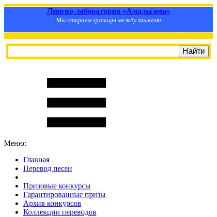
Лингво-лаборатория «Амальгама»
Мы стираем границы между языками
Меню:
Главная
Перевод песен
S
m
i
l
e
R
a
t
e
Призовые конкурсы
Гарантированные призы
Архив конкурсов
Коллекции переводов