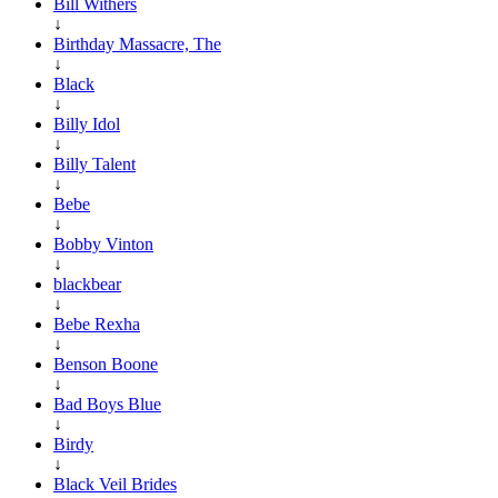
Bill Withers
↓
Birthday Massacre, The
↓
Black
↓
Billy Idol
↓
Billy Talent
↓
Bebe
↓
Bobby Vinton
↓
blackbear
↓
Bebe Rexha
↓
Benson Boone
↓
Bad Boys Blue
↓
Birdy
↓
Black Veil Brides