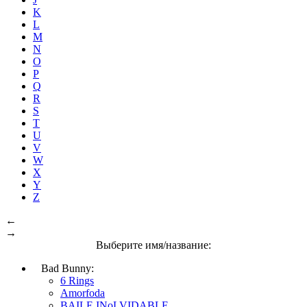
K
L
M
N
O
P
Q
R
S
T
U
V
W
X
Y
Z
←
→
Выберите имя/название:
Bad Bunny:
6 Rings
Amorfoda
BAILE INoLVIDABLE