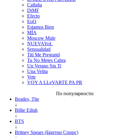
Callaíta
DtMF
Efecto
EoO
Estamos Bien
MÍA
Moscow Mule
NUEVAYoL
Sensualidad
Tití Me Preguntó
Tu No Metes Cabra
Un Verano Sin Ti
Una Velita
Vete
VOY A LLeVARTE PA PR
По популярности:
Beatles, The
↓
Billie Eilish
↓
BTS
↓
Britney Spears (Бритни Спирс)
↓