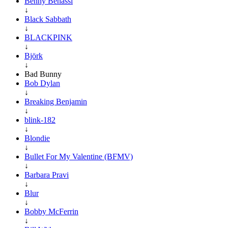
Benny Benassi
↓
Black Sabbath
↓
BLACKPINK
↓
Björk
↓
Bad Bunny
Bob Dylan
↓
Breaking Benjamin
↓
blink-182
↓
Blondie
↓
Bullet For My Valentine (BFMV)
↓
Barbara Pravi
↓
Blur
↓
Bobby McFerrin
↓