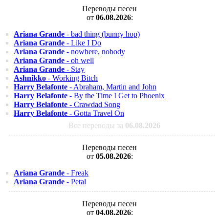
Переводы песен
от
06.08.2026
:
Ariana Grande
- bad thing (bunny hop)
Ariana Grande
- Like I Do
Ariana Grande
- nowhere, nobody
Ariana Grande
- oh well
Ariana Grande
- Stay
Ashnikko
- Working Bitch
Harry Belafonte
- Abraham, Martin and John
Harry Belafonte
- By the Time I Get to Phoenix
Harry Belafonte
- Crawdad Song
Harry Belafonte
- Gotta Travel On
Все переводы за
06.08.2026
Переводы песен
от
05.08.2026
:
Ariana Grande
- Freak
Ariana Grande
- Petal
Переводы песен
от
04.08.2026
: