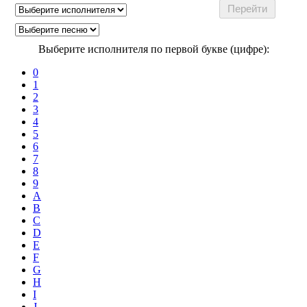
Выберите исполнителя по первой букве (цифре):
0
1
2
3
4
5
6
7
8
9
A
B
C
D
E
F
G
H
I
J