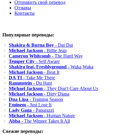
Отправить свой перевод
Отзывы
Контакты
Популярные переводы:
Shakira & Burna Boy
- Dai Dai
Michael Jackson
- Billie Jean
Cameron Whitcomb
- The Hard Way
Temper City
- Self Aware
Shakira feat. Freshlyground
- Waka Waka
Michael Jackson
- Beat It
DA TI
- Take Me There
Rammstein
- Du Hast
Michael Jackson
- They Don't Care About Us
Michael Jackson
- Dirty Diana
Dua Lipa
- Training Season
Eminem
- Just Lose It
Lady Gaga
- Paparazzi
Michael Jackson
- Human Nature
Abba
- The Winner Takes It All
Свежие переводы: