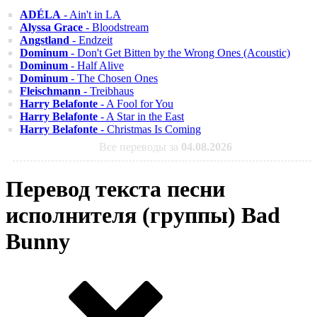
ADÉLA
- Ain't in LA
Alyssa Grace
- Bloodstream
Angstland
- Endzeit
Dominum
- Don't Get Bitten by the Wrong Ones (Acoustic)
Dominum
- Half Alive
Dominum
- The Chosen Ones
Fleischmann
- Treibhaus
Harry Belafonte
- A Fool for You
Harry Belafonte
- A Star in the East
Harry Belafonte
- Christmas Is Coming
Все переводы за
04.08.2026
Перевод текста песни
исполнителя (группы) Bad
Bunny