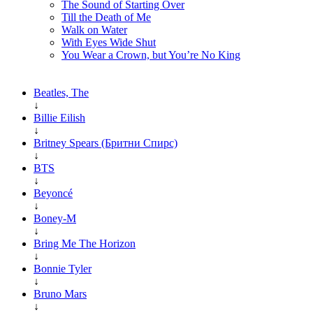
The Sound of Starting Over
Till the Death of Me
Walk on Water
With Eyes Wide Shut
You Wear a Crown, but You’re No King
Beatles, The
↓
Billie Eilish
↓
Britney Spears (Бритни Спирс)
↓
BTS
↓
Beyoncé
↓
Boney-M
↓
Bring Me The Horizon
↓
Bonnie Tyler
↓
Bruno Mars
↓