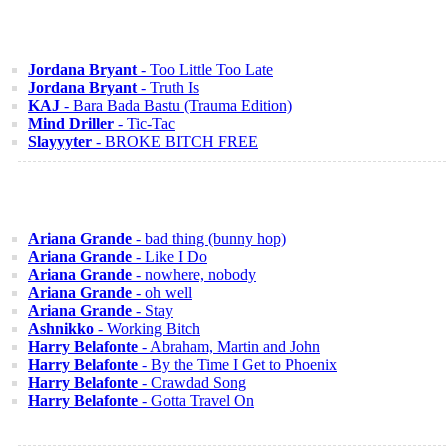
Jordana Bryant
- Too Little Too Late
Jordana Bryant
- Truth Is
KAJ
- Bara Bada Bastu (Trauma Edition)
Mind Driller
- Tic-Tac
Slayyyter
- BROKE BITCH FREE
Ariana Grande
- bad thing (bunny hop)
Ariana Grande
- Like I Do
Ariana Grande
- nowhere, nobody
Ariana Grande
- oh well
Ariana Grande
- Stay
Ashnikko
- Working Bitch
Harry Belafonte
- Abraham, Martin and John
Harry Belafonte
- By the Time I Get to Phoenix
Harry Belafonte
- Crawdad Song
Harry Belafonte
- Gotta Travel On