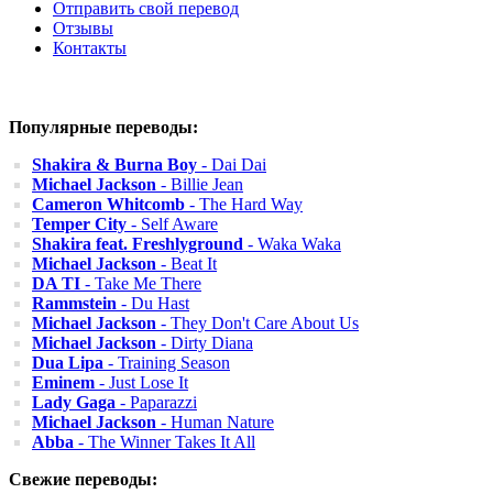
Отправить свой перевод
Отзывы
Контакты
Популярные переводы:
Shakira & Burna Boy
- Dai Dai
Michael Jackson
- Billie Jean
Cameron Whitcomb
- The Hard Way
Temper City
- Self Aware
Shakira feat. Freshlyground
- Waka Waka
Michael Jackson
- Beat It
DA TI
- Take Me There
Rammstein
- Du Hast
Michael Jackson
- They Don't Care About Us
Michael Jackson
- Dirty Diana
Dua Lipa
- Training Season
Eminem
- Just Lose It
Lady Gaga
- Paparazzi
Michael Jackson
- Human Nature
Abba
- The Winner Takes It All
Свежие переводы: