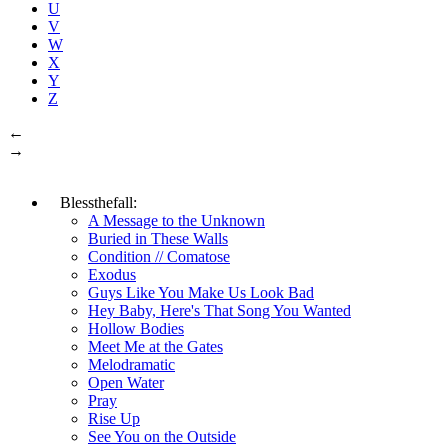
U
V
W
X
Y
Z
←
→
Blessthefall:
A Message to the Unknown
Buried in These Walls
Condition // Comatose
Exodus
Guys Like You Make Us Look Bad
Hey Baby, Here's That Song You Wanted
Hollow Bodies
Meet Me at the Gates
Melodramatic
Open Water
Pray
Rise Up
See You on the Outside