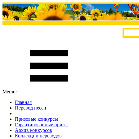
Меню:
Главная
Перевод песен
S
m
i
l
e
R
a
t
e
Призовые конкурсы
Гарантированные призы
Архив конкурсов
Коллекции переводов