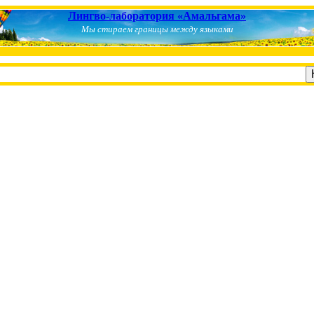
Лингво-лаборатория «Амальгама»
Мы стираем границы между языками