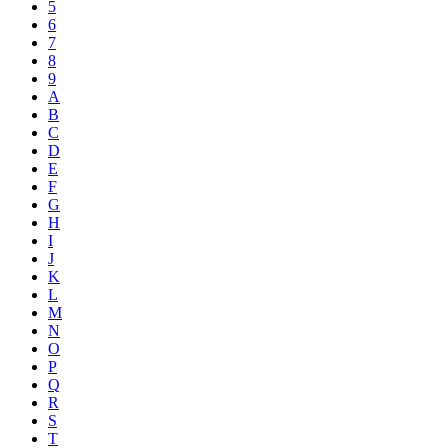
5
6
7
8
9
A
B
C
D
E
F
G
H
I
J
K
L
M
N
O
P
Q
R
S
T