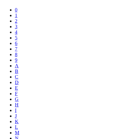
0
1
2
3
4
5
6
7
8
9
A
B
C
D
E
F
G
H
I
J
K
L
M
N