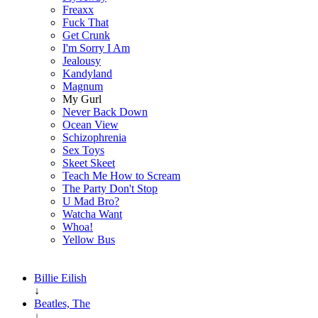
Freaxx
Fuck That
Get Crunk
I'm Sorry I Am
Jealousy
Kandyland
Magnum
My Gurl
Never Back Down
Ocean View
Schizophrenia
Sex Toys
Skeet Skeet
Teach Me How to Scream
The Party Don't Stop
U Mad Bro?
Watcha Want
Whoa!
Yellow Bus
Billie Eilish
↓
Beatles, The
↓