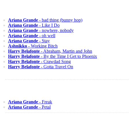
Ariana Grande
- bad thing (bunny hop)
Ariana Grande
- Like I Do
Ariana Grande
- nowhere, nobody
Ariana Grande
- oh well
Ariana Grande
- Stay
Ashnikko
- Working Bitch
Harry Belafonte
- Abraham, Martin and John
Harry Belafonte
- By the Time I Get to Phoenix
Harry Belafonte
- Crawdad Song
Harry Belafonte
- Gotta Travel On
Ariana Grande
- Freak
Ariana Grande
- Petal