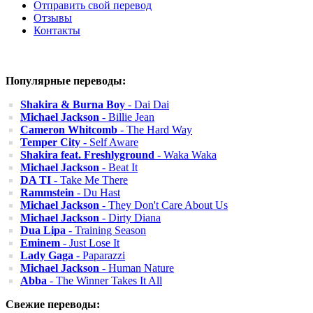
Отправить свой перевод
Отзывы
Контакты
Популярные переводы:
Shakira & Burna Boy
- Dai Dai
Michael Jackson
- Billie Jean
Cameron Whitcomb
- The Hard Way
Temper City
- Self Aware
Shakira feat. Freshlyground
- Waka Waka
Michael Jackson
- Beat It
DA TI
- Take Me There
Rammstein
- Du Hast
Michael Jackson
- They Don't Care About Us
Michael Jackson
- Dirty Diana
Dua Lipa
- Training Season
Eminem
- Just Lose It
Lady Gaga
- Paparazzi
Michael Jackson
- Human Nature
Abba
- The Winner Takes It All
Свежие переводы: