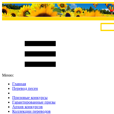
Меню:
Главная
Перевод песен
S
m
i
l
e
R
a
t
e
Призовые конкурсы
Гарантированные призы
Архив конкурсов
Коллекции переводов