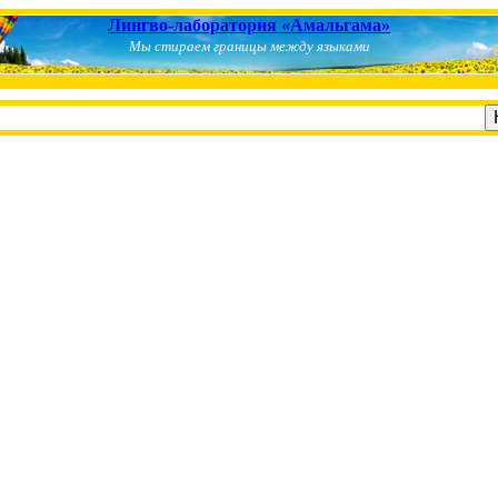
Лингво-лаборатория «Амальгама»
Мы стираем границы между языками