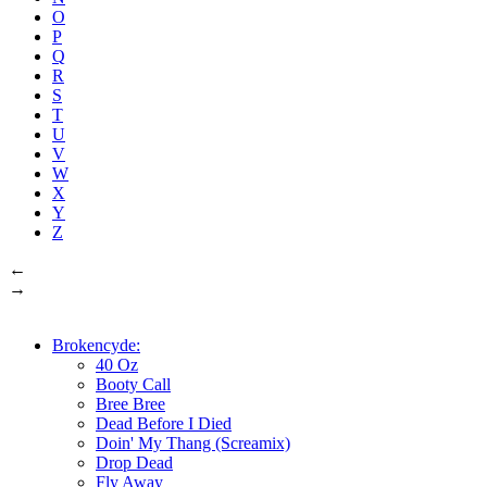
O
P
Q
R
S
T
U
V
W
X
Y
Z
←
→
Brokencyde:
40 Oz
Booty Call
Bree Bree
Dead Before I Died
Doin' My Thang (Screamix)
Drop Dead
Fly Away