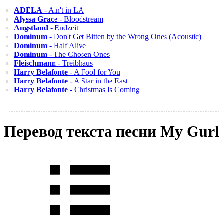
ADÉLA
- Ain't in LA
Alyssa Grace
- Bloodstream
Angstland
- Endzeit
Dominum
- Don't Get Bitten by the Wrong Ones (Acoustic)
Dominum
- Half Alive
Dominum
- The Chosen Ones
Fleischmann
- Treibhaus
Harry Belafonte
- A Fool for You
Harry Belafonte
- A Star in the East
Harry Belafonte
- Christmas Is Coming
Перевод текста песни My Gurl