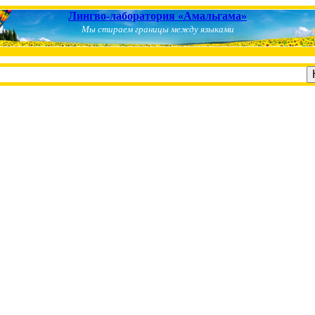
Лингво-лаборатория «Амальгама»
Мы стираем границы между языками