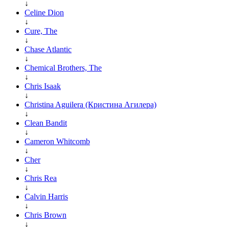
↓
Celine Dion
↓
Cure, The
↓
Chase Atlantic
↓
Chemical Brothers, The
↓
Chris Isaak
↓
Christina Aguilera (Кристина Агилера)
↓
Clean Bandit
↓
Cameron Whitcomb
↓
Cher
↓
Chris Rea
↓
Calvin Harris
↓
Chris Brown
↓