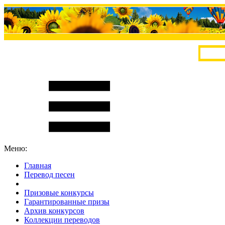
Меню:
Главная
Перевод песен
S
m
i
l
e
R
a
t
e
Призовые конкурсы
Гарантированные призы
Архив конкурсов
Коллекции переводов