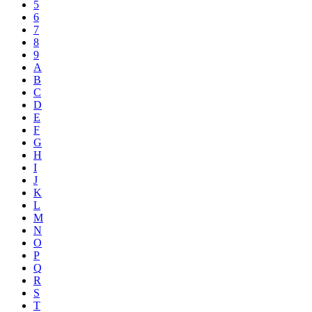
5
6
7
8
9
A
B
C
D
E
F
G
H
I
J
K
L
M
N
O
P
Q
R
S
T