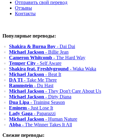
Отправить свой перевод
Отзывы
Контакты
Популярные переводы:
Shakira & Burna Boy
- Dai Dai
Michael Jackson
- Billie Jean
Cameron Whitcomb
- The Hard Way
Temper City
- Self Aware
Shakira feat. Freshlyground
- Waka Waka
Michael Jackson
- Beat It
DA TI
- Take Me There
Rammstein
- Du Hast
Michael Jackson
- They Don't Care About Us
Michael Jackson
- Dirty Diana
Dua Lipa
- Training Season
Eminem
- Just Lose It
Lady Gaga
- Paparazzi
Michael Jackson
- Human Nature
Abba
- The Winner Takes It All
Свежие переводы: