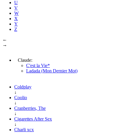
U
V
W
X
Y
Z
←
→
Claude:
C'est la Vie*
Ladada (Mon Dernier Mot)
Coldplay
↓
Coolio
↓
Cranberries, The
↓
Cigarettes After Sex
↓
Charli xcx