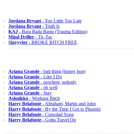
Jordana Bryant
- Too Little Too Late
Jordana Bryant
- Truth Is
KAJ
- Bara Bada Bastu (Trauma Edition)
Mind Driller
- Tic-Tac
Slayyyter
- BROKE BITCH FREE
Ariana Grande
- bad thing (bunny hop)
Ariana Grande
- Like I Do
Ariana Grande
- nowhere, nobody
Ariana Grande
- oh well
Ariana Grande
- Stay
Ashnikko
- Working Bitch
Harry Belafonte
- Abraham, Martin and John
Harry Belafonte
- By the Time I Get to Phoenix
Harry Belafonte
- Crawdad Song
Harry Belafonte
- Gotta Travel On