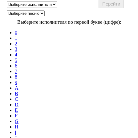
Выберите исполнителя по первой букве (цифре):
0
1
2
3
4
5
6
7
8
9
A
B
C
D
E
F
G
H
I
J