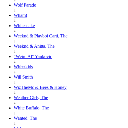
Wolf Parade
↓
Wham!
↓
Whitesnake
↓
Weeknd & Playboi Carti, The
↓
Weeknd & Anitta, The
↓
"Weird Al" Yankovic
↓
Whizzkids
↓
Will Smith
↓
WizTheMc & Bees & Honey
↓
Weather Girls, The
↓
White Buffalo, The
↓
Wanted, The
↓