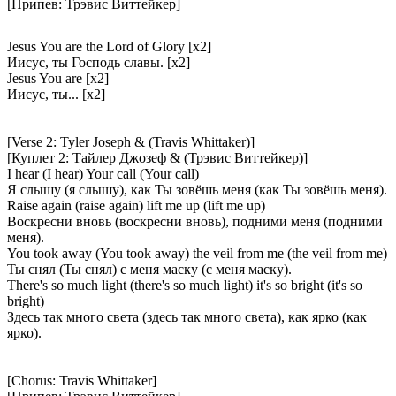
[Припев: Трэвис Виттейкер]
Jesus You are the Lord of Glory [x2]
Иисус, ты Господь славы. [x2]
Jesus You are [x2]
Иисус, ты... [x2]
[Verse 2: Tyler Joseph & (Travis Whittaker)]
[Куплет 2: Тайлер Джозеф & (Трэвис Виттейкер)]
I hear (I hear) Your call (Your call)
Я слышу (я слышу), как Ты зовёшь меня (как Ты зовёшь меня).
Raise again (raise again) lift me up (lift me up)
Воскресни вновь (воскресни вновь), подними меня (подними
меня).
You took away (You took away) the veil from me (the veil from me)
Ты снял (Ты снял) с меня маску (с меня маску).
There's so much light (there's so much light) it's so bright (it's so
bright)
Здесь так много света (здесь так много света), как ярко (как
ярко).
[Chorus: Travis Whittaker]