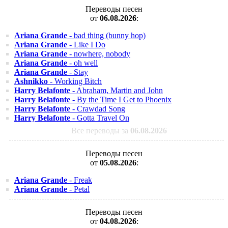
Переводы песен
от
06.08.2026
:
Ariana Grande
- bad thing (bunny hop)
Ariana Grande
- Like I Do
Ariana Grande
- nowhere, nobody
Ariana Grande
- oh well
Ariana Grande
- Stay
Ashnikko
- Working Bitch
Harry Belafonte
- Abraham, Martin and John
Harry Belafonte
- By the Time I Get to Phoenix
Harry Belafonte
- Crawdad Song
Harry Belafonte
- Gotta Travel On
Все переводы за
06.08.2026
Переводы песен
от
05.08.2026
:
Ariana Grande
- Freak
Ariana Grande
- Petal
Переводы песен
от
04.08.2026
: