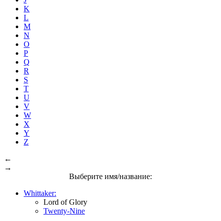
K
L
M
N
O
P
Q
R
S
T
U
V
W
X
Y
Z
←
→
Выберите имя/название:
Whittaker:
Lord of Glory
Twenty-Nine