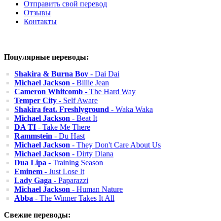
Отправить свой перевод
Отзывы
Контакты
Популярные переводы:
Shakira & Burna Boy
- Dai Dai
Michael Jackson
- Billie Jean
Cameron Whitcomb
- The Hard Way
Temper City
- Self Aware
Shakira feat. Freshlyground
- Waka Waka
Michael Jackson
- Beat It
DA TI
- Take Me There
Rammstein
- Du Hast
Michael Jackson
- They Don't Care About Us
Michael Jackson
- Dirty Diana
Dua Lipa
- Training Season
Eminem
- Just Lose It
Lady Gaga
- Paparazzi
Michael Jackson
- Human Nature
Abba
- The Winner Takes It All
Свежие переводы: