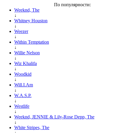
По популярности:
Weeknd, The
↓
Whitney Houston
↓
Weezer
↓
Within Temptation
↓
Willie Nelson
↓
Wiz Khalifa
↓
Woodkid
↓
Will.I.Am
↓
W.A.S.P.
↓
Westlife
↓
Weeknd, JENNIE & Lily-Rose Depp, The
↓
White Stripes, The
↓