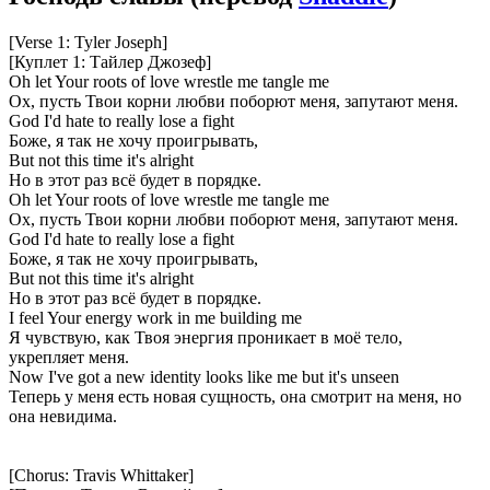
[Verse 1: Tyler Joseph]
[Куплет 1: Тайлер Джозеф]
Oh let Your roots of love wrestle me tangle me
Ох, пусть Твои корни любви поборют меня, запутают меня.
God I'd hate to really lose a fight
Боже, я так не хочу проигрывать,
But not this time it's alright
Но в этот раз всё будет в порядке.
Oh let Your roots of love wrestle me tangle me
Ох, пусть Твои корни любви поборют меня, запутают меня.
God I'd hate to really lose a fight
Боже, я так не хочу проигрывать,
But not this time it's alright
Но в этот раз всё будет в порядке.
I feel Your energy work in me building me
Я чувствую, как Твоя энергия проникает в моё тело,
укрепляет меня.
Now I've got a new identity looks like me but it's unseen
Теперь у меня есть новая сущность, она смотрит на меня, но
она невидима.
[Chorus: Travis Whittaker]