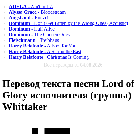
ADÉLA
- Ain't in LA
Alyssa Grace
- Bloodstream
Angstland
- Endzeit
Dominum
- Don't Get Bitten by the Wrong Ones (Acoustic)
Dominum
- Half Alive
Dominum
- The Chosen Ones
Fleischmann
- Treibhaus
Harry Belafonte
- A Fool for You
Harry Belafonte
- A Star in the East
Harry Belafonte
- Christmas Is Coming
Все переводы за
04.08.2026
Перевод текста песни Lord of
Glory исполнителя (группы)
Whittaker