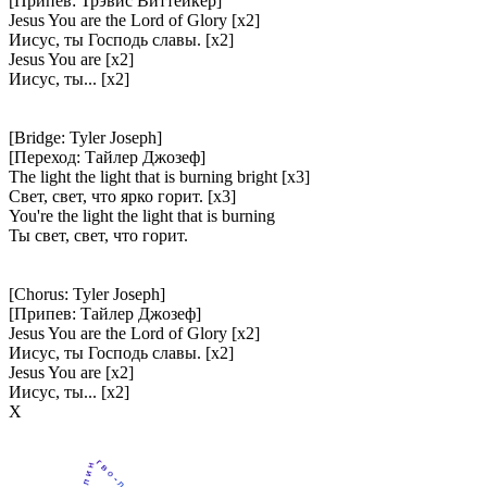
[Припев: Трэвис Виттейкер]
Jesus You are the Lord of Glory [x2]
Иисус, ты Господь славы. [x2]
Jesus You are [x2]
Иисус, ты... [x2]
[Bridge: Tyler Joseph]
[Переход: Тайлер Джозеф]
The light the light that is burning bright [x3]
Свет, свет, что ярко горит. [x3]
You're the light the light that is burning
Ты свет, свет, что горит.
[Chorus: Tyler Joseph]
[Припев: Тайлер Джозеф]
Jesus You are the Lord of Glory [x2]
Иисус, ты Господь славы. [x2]
Jesus You are [x2]
Иисус, ты... [x2]
Х