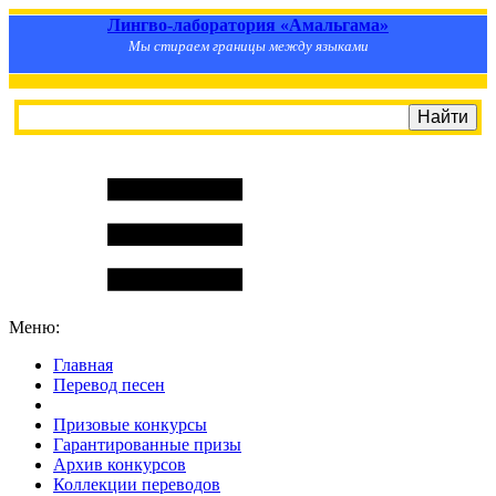
Лингво-лаборатория «Амальгама»
Мы стираем границы между языками
Меню:
Главная
Перевод песен
S
m
i
l
e
R
a
t
e
Призовые конкурсы
Гарантированные призы
Архив конкурсов
Коллекции переводов