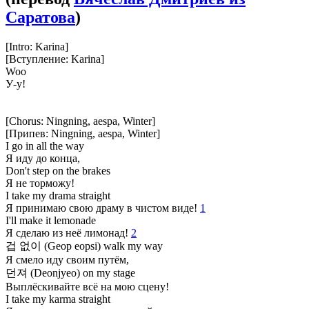
Саратова
)
[Intro: Karina]
[Вступление: Karina]
Woo
У-у!
[Chorus: Ningning, aespa, Winter]
[Припев: Ningning, aespa, Winter]
I go in all the way
Я иду до конца,
Don't step on the brakes
Я не торможу!
I take my drama straight
Я принимаю свою драму в чистом виде!
1
I'll make it lemonade
Я сделаю из неё лимонад!
2
겁 없이 (Geop eopsi) walk my way
Я смело иду своим путём,
던져 (Deonjyeo) on my stage
Выплёскивайте всё на мою сцену!
I take my karma straight