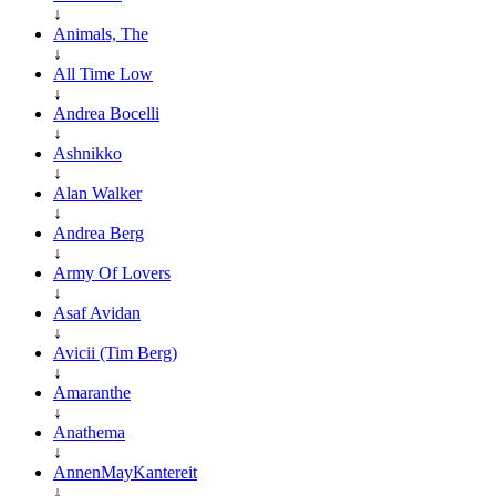
↓
Animals, The
↓
All Time Low
↓
Andrea Bocelli
↓
Ashnikko
↓
Alan Walker
↓
Andrea Berg
↓
Army Of Lovers
↓
Asaf Avidan
↓
Avicii (Tim Berg)
↓
Amaranthe
↓
Anathema
↓
AnnenMayKantereit
↓