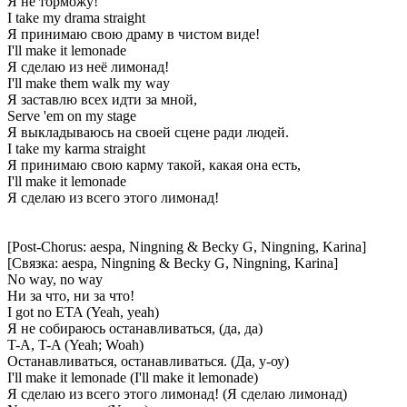
Я не торможу!
I take my drama straight
Я принимаю свою драму в чистом виде!
I'll make it lemonade
Я сделаю из неё лимонад!
I'll make them walk my way
Я заставлю всех идти за мной,
Serve 'em on my stage
Я выкладываюсь на своей сцене ради людей.
I take my karma straight
Я принимаю свою карму такой, какая она есть,
I'll make it lemonade
Я сделаю из всего этого лимонад!
[Post-Chorus: aespa, Ningning & Becky G, Ningning, Karina]
[Связка: aespa, Ningning & Becky G, Ningning, Karina]
No way, no way
Ни за что, ни за что!
I got no ETA (Yeah, yeah)
Я не собираюсь останавливаться, (да, да)
T-A, T-A (Yeah; Woah)
Останавливаться, останавливаться. (Да, у-оу)
I'll make it lemonade (I'll make it lemonade)
Я сделаю из всего этого лимонад! (Я сделаю лимонад)