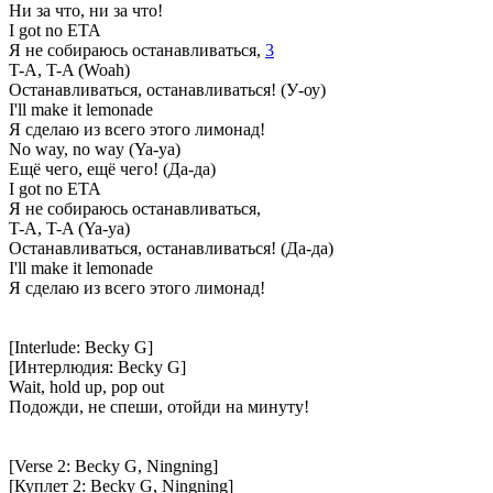
Ни за что, ни за что!
I got no ETA
Я не собираюсь останавливаться,
3
T-A, T-A (Woah)
Останавливаться, останавливаться! (У-оу)
I'll make it lemonade
Я сделаю из всего этого лимонад!
No way, no way (Ya-ya)
Ещё чего, ещё чего! (Да-да)
I got no ETA
Я не собираюсь останавливаться,
T-A, T-A (Ya-ya)
Останавливаться, останавливаться! (Да-да)
I'll make it lemonade
Я сделаю из всего этого лимонад!
[Interlude: Becky G]
[Интерлюдия: Becky G]
Wait, hold up, pop out
Подожди, не спеши, отойди на минуту!
[Verse 2: Becky G, Ningning]
[Куплет 2: Becky G, Ningning]