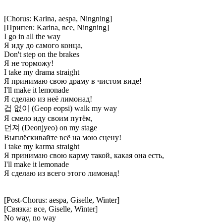
[Chorus: Karina, aespa, Ningning]
[Припев: Karina, все, Ningning]
I go in all the way
Я иду до самого конца,
Don't step on the brakes
Я не торможу!
I take my drama straight
Я принимаю свою драму в чистом виде!
I'll make it lemonade
Я сделаю из неё лимонад!
겁 없이 (Geop eopsi) walk my way
Я смело иду своим путём,
던져 (Deonjyeo) on my stage
Выплёскивайте всё на мою сцену!
I take my karma straight
Я принимаю свою карму такой, какая она есть,
I'll make it lemonade
Я сделаю из всего этого лимонад!
[Post-Chorus: aespa, Giselle, Winter]
[Связка: все, Giselle, Winter]
No way, no way