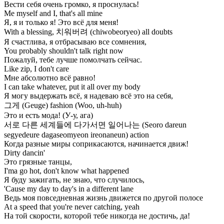
Вести себя очень громко, я проснулась!
Me myself and I, that's all mine
Я, я и только я! Это всё для меня!
With a blessing, 치워버려 (chiwobeoryeo) all doubts
Я счастлива, я отбрасываю все сомнения,
You probably shouldn't talk right now
Пожалуй, тебе лучше помолчать сейчас.
Like zip, I don't care
Мне абсолютно всё равно!
I can take whatever, put it all over my body
Я могу выдержать всё, я надеваю всё это на себя,
그게 (Geuge) fashion (Woo, uh-huh)
Это и есть мода! (У-у, ага)
서로 다른 세계들에 다가서면 일어나는 (Seoro dareun
sеgyedeure dagasеomyeon ireonaneun) action
Когда разные миры соприкасаются, начинается движ!
Dirty dancin'
Это грязные танцы,
I'ma go hot, don't know what happened
Я буду зажигать, не знаю, что случилось,
'Cause my day to day's in a different lane
Ведь моя повседневная жизнь движется по другой полосе
At a speed that you're never catching, yeah
На той скорости, которой тебе никогда не достичь, да!