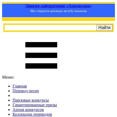
Лингво-лаборатория «Амальгама»
Мы стираем границы между языками
Меню:
Главная
Перевод песен
S
m
i
l
e
R
a
t
e
Призовые конкурсы
Гарантированные призы
Архив конкурсов
Коллекции переводов