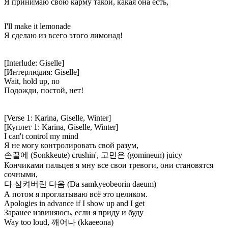
Я принимаю свою карму такой, какая она есть,
I'll make it lemonade
Я сделаю из всего этого лимонад!
[Interlude: Giselle]
[Интерлюдия: Giselle]
Wait, hold up, nо
Подожди, постой, нет!
[Verse 1: Karina, Giselle, Winter]
[Куплет 1: Karina, Giselle, Winter]
I can't control my mind
Я не могу контролировать свой разум,
손끝에 (Sonkkeute) crushin', 고민은 (gomineun) juicy
Кончиками пальцев я мну все свои тревоги, они становятся
сочными,
다 삼켜버린 다음 (Da samkyeobeorin daeum)
А потом я проглатываю всё это целиком.
Apologies in advance if I show up and I get
Заранее извиняюсь, если я приду и буду
Way too loud, 깨어나 (kkaeeona)