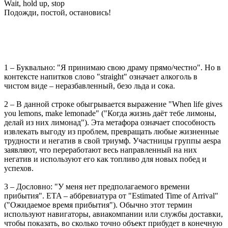
Wait, hold up, stop
Подожди, постой, остановись!
1 – Буквально: "Я принимаю свою драму прямо/честно". Но в
контексте напитков слово "straight" означает алкоголь в
чистом виде – неразбавленный, безо льда и сока.
2 – В данной строке обыгрывается выражение "When life gives
you lemons, make lemonade" ("Когда жизнь даёт тебе лимоны,
делай из них лимонад"). Эта метафора означает способность
извлекать выгоду из проблем, превращать любые жизненные
трудности и негатив в свой триумф. Участницы группы aespa
заявляют, что переработают весь направленный на них
негатив и используют его как топливо для новых побед и
успехов.
3 – Дословно: "У меня нет предполагаемого времени
прибытия". ETA – аббревиатура от "Estimated Time of Arrival"
("Ожидаемое время прибытия"). Обычно этот термин
используют навигаторы, авиакомпании или службы доставки,
чтобы показать, во сколько точно объект прибудет в конечную