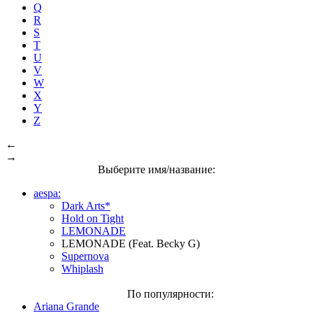
Q
R
S
T
U
V
W
X
Y
Z
←
→
Выберите имя/название:
aespa:
Dark Arts*
Hold on Tight
LEMONADE
LEMONADE (Feat. Becky G)
Supernova
Whiplash
По популярности:
Ariana Grande