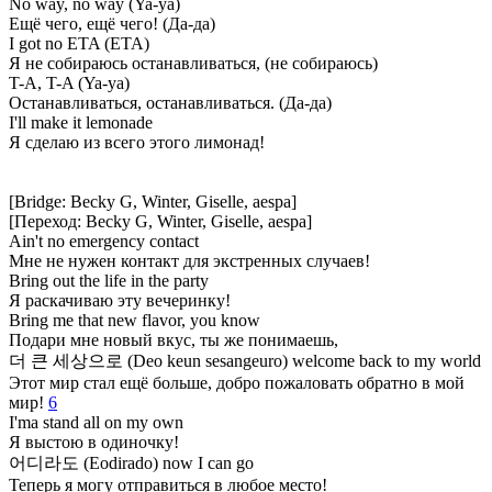
No way, no way (Ya-ya)
Ещё чего, ещё чего! (Да-да)
I got no ETA (ETA)
Я не собираюсь останавливаться, (не собираюсь)
T-A, T-A (Ya-ya)
Останавливаться, останавливаться. (Да-да)
I'll make it lemonade
Я сделаю из всего этого лимонад!
[Bridge: Becky G, Winter, Giselle, aespa]
[Переход: Becky G, Winter, Giselle, aespa]
Ain't no emergency contact
Мне не нужен контакт для экстренных случаев!
Bring out the life in the party
Я раскачиваю эту вечеринку!
Bring me that new flavor, you know
Подари мне новый вкус, ты же понимаешь,
더 큰 세상으로 (Deo keun sesangeuro) welcome back to my world
Этот мир стал ещё больше, добро пожаловать обратно в мой
мир!
6
I'ma stand all on my own
Я выстою в одиночку!
어디라도 (Eodirado) now I can go
Теперь я могу отправиться в любое место!