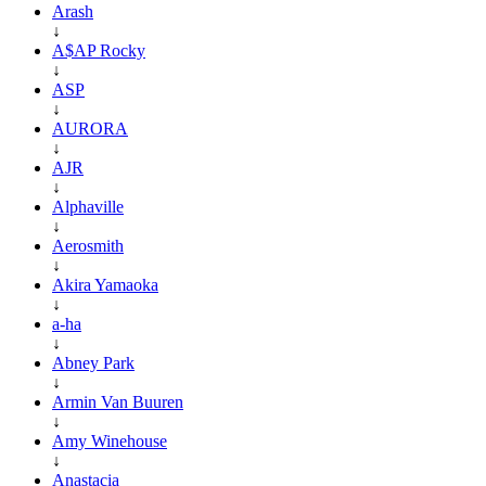
Arash
↓
A$AP Rocky
↓
ASP
↓
AURORA
↓
AJR
↓
Alphaville
↓
Aerosmith
↓
Akira Yamaoka
↓
a-ha
↓
Abney Park
↓
Armin Van Buuren
↓
Amy Winehouse
↓
Anastacia