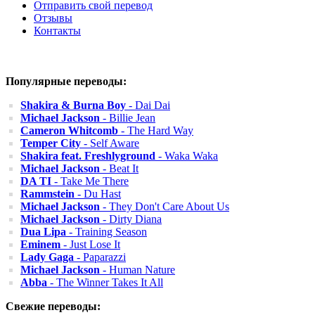
Отправить свой перевод
Отзывы
Контакты
Популярные переводы:
Shakira & Burna Boy
- Dai Dai
Michael Jackson
- Billie Jean
Cameron Whitcomb
- The Hard Way
Temper City
- Self Aware
Shakira feat. Freshlyground
- Waka Waka
Michael Jackson
- Beat It
DA TI
- Take Me There
Rammstein
- Du Hast
Michael Jackson
- They Don't Care About Us
Michael Jackson
- Dirty Diana
Dua Lipa
- Training Season
Eminem
- Just Lose It
Lady Gaga
- Paparazzi
Michael Jackson
- Human Nature
Abba
- The Winner Takes It All
Свежие переводы: