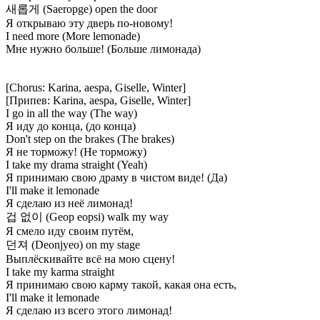
새롭게 (Saeropge) open the door
Я открываю эту дверь по-новому!
I need more (More lemonade)
Мне нужно больше! (Больше лимонада)
[Chorus: Karina, aespa, Giselle, Winter]
[Припев: Karina, aespa, Giselle, Winter]
I go in all the way (The way)
Я иду до конца, (до конца)
Don't step on the brakes (The brakes)
Я не торможу! (Не торможу)
I take my drama straight (Yeah)
Я принимаю свою драму в чистом виде! (Да)
I'll make it lemonade
Я сделаю из неё лимонад!
겁 없이 (Geop eopsi) walk my way
Я смело иду своим путём,
던져 (Deonjyeo) on my stage
Выплёскивайте всё на мою сцену!
I take my karma straight
Я принимаю свою карму такой, какая она есть,
I'll make it lemonade
Я сделаю из всего этого лимонад!