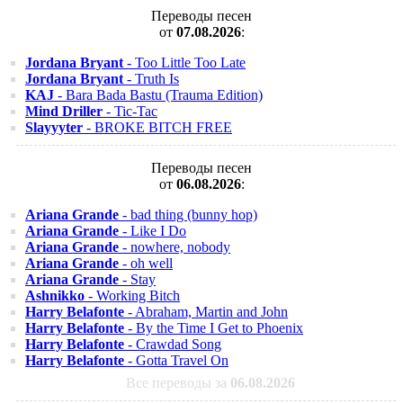
Переводы песен
от
07.08.2026
:
Jordana Bryant
- Too Little Too Late
Jordana Bryant
- Truth Is
KAJ
- Bara Bada Bastu (Trauma Edition)
Mind Driller
- Tic-Tac
Slayyyter
- BROKE BITCH FREE
Переводы песен
от
06.08.2026
:
Ariana Grande
- bad thing (bunny hop)
Ariana Grande
- Like I Do
Ariana Grande
- nowhere, nobody
Ariana Grande
- oh well
Ariana Grande
- Stay
Ashnikko
- Working Bitch
Harry Belafonte
- Abraham, Martin and John
Harry Belafonte
- By the Time I Get to Phoenix
Harry Belafonte
- Crawdad Song
Harry Belafonte
- Gotta Travel On
Все переводы за
06.08.2026