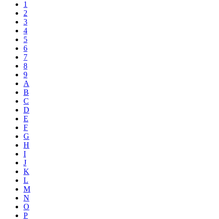
1
2
3
4
5
6
7
8
9
A
B
C
D
E
F
G
H
I
J
K
L
M
N
O
P