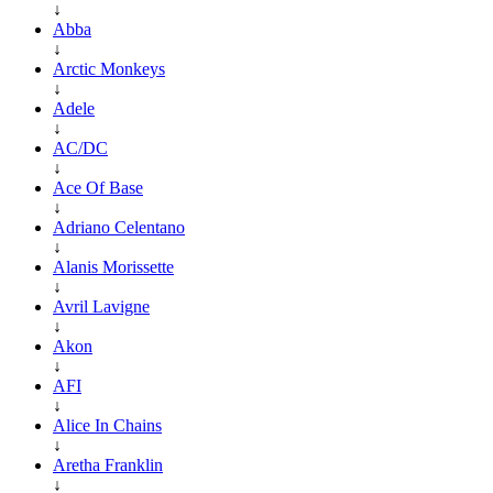
↓
Abba
↓
Arctic Monkeys
↓
Adele
↓
AC/DC
↓
Ace Of Base
↓
Adriano Celentano
↓
Alanis Morissette
↓
Avril Lavigne
↓
Akon
↓
AFI
↓
Alice In Chains
↓
Aretha Franklin
↓