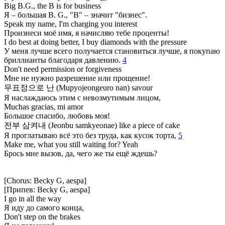
Big B.G., the B is for business
Я – большая B. G., "B" – значит "бизнес".
Speak my name, I'm charging you interest
Произнеси моё имя, я начисляю тебе проценты!
I do best at doing better, I buy diamonds with the pressure
У меня лучше всего получается становиться лучше, я покупаю
бриллианты благодаря давлению.
4
Don't need permission or forgiveness
Мне не нужно разрешение или прощение!
무표정으로 난 (Mupyojeongeuro nan) savour
Я наслаждаюсь этим с невозмутимым лицом,
Muchas gracias, mi amor
Большое спасибо, любовь моя!
전부 삼켜내 (Jeonbu samkyeonae) like a piece of cake
Я проглатываю всё это без труда, как кусок торта,
5
Make me, what you still waiting for? Yeah
Брось мне вызов, да, чего же ты ещё ждешь?
[Chorus: Becky G, aespa]
[Припев: Becky G, aespa]
I go in all the way
Я иду до самого конца,
Don't step on the brakes