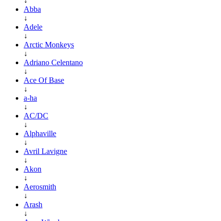
↓
Abba
↓
Adele
↓
Arctic Monkeys
↓
Adriano Celentano
↓
Ace Of Base
↓
a-ha
↓
AC/DC
↓
Alphaville
↓
Avril Lavigne
↓
Akon
↓
Aerosmith
↓
Arash
↓