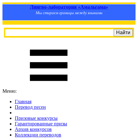
Лингво-лаборатория «Амальгама»
Мы стираем границы между языками
Меню:
Главная
Перевод песен
S
m
i
l
e
R
a
t
e
Призовые конкурсы
Гарантированные призы
Архив конкурсов
Коллекции переводов