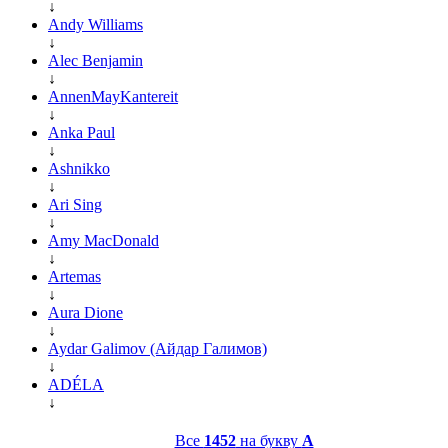
↓
Andy Williams
↓
Alec Benjamin
↓
AnnenMayKantereit
↓
Anka Paul
↓
Ashnikko
↓
Ari Sing
↓
Amy MacDonald
↓
Artemas
↓
Aura Dione
↓
Aydar Galimov (Айдар Галимов)
↓
ADÉLA
↓
Все
1452
на букву
A