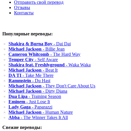
Отправить свой перевод
Отзывы
Контакты
Популярные переводы:
Shakira & Burna Boy
- Dai Dai
Michael Jackson
- Billie Jean
Cameron Whitcomb
- The Hard Way
Temper City
- Self Aware
Shakira feat. Freshlyground
- Waka Waka
Michael Jackson
- Beat It
DA TI
- Take Me There
Rammstein
- Du Hast
Michael Jackson
- They Don't Care About Us
Michael Jackson
- Dirty Diana
Dua Lipa
- Training Season
Eminem
- Just Lose It
Lady Gaga
- Paparazzi
Michael Jackson
- Human Nature
Abba
- The Winner Takes It All
Свежие переводы: