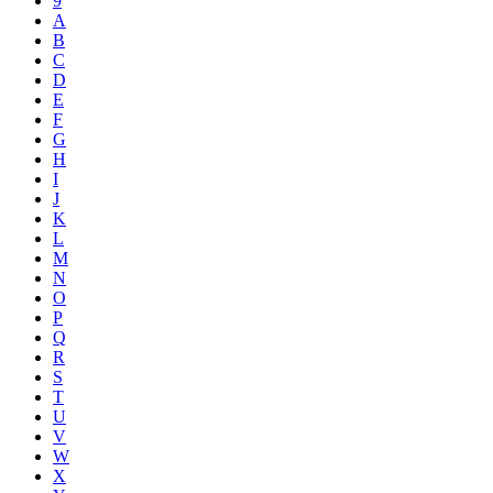
9
A
B
C
D
E
F
G
H
I
J
K
L
M
N
O
P
Q
R
S
T
U
V
W
X