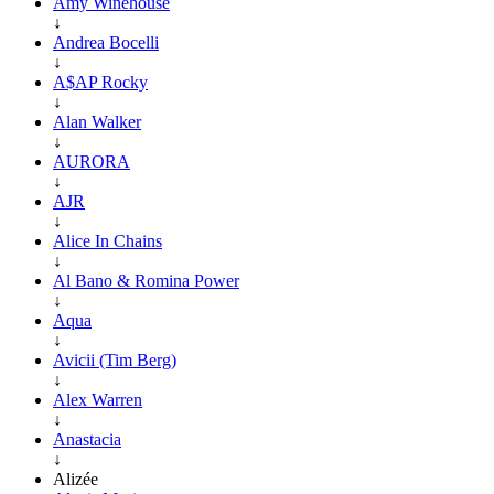
Amy Winehouse
↓
Andrea Bocelli
↓
A$AP Rocky
↓
Alan Walker
↓
AURORA
↓
AJR
↓
Alice In Chains
↓
Al Bano & Romina Power
↓
Aqua
↓
Avicii (Tim Berg)
↓
Alex Warren
↓
Anastacia
↓
Alizée