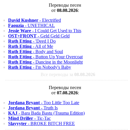
Переводы песен
от
08.08.2026
:
David Kushner
- Electrified
Faouzia
- UNETHICAL
Jessie Ware
- I Could Get Used to This
OST+FRONT
- Geld Geld Geld
Ruth Etting
- 'Deed I Do
Ruth Etting
- All of Me
Ruth Etting
- Body and Soul
Ruth Etting
- Button Up Your Overcoat
Ruth Etting
- Dancing in the Moonlight
Ruth Etting
- I'm Nobody's Baby
Все переводы за
08.08.2026
Переводы песен
от
07.08.2026
:
Jordana Bryant
- Too Little Too Late
Jordana Bryant
- Truth Is
KAJ
- Bara Bada Bastu (Trauma Edition)
Mind Driller
- Tic-Tac
Slayyyter
- BROKE BITCH FREE