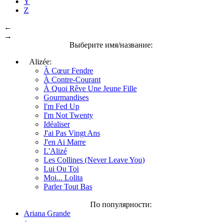
Y
Z
←
→
Выберите имя/название:
Alizée:
À Cœur Fendre
À Contre-Courant
À Quoi Rêve Une Jeune Fille
Gourmandises
I'm Fed Up
I'm Not Twenty
Idéaliser
J'ai Pas Vingt Ans
J'en Ai Marre
L'Alizé
Les Collines (Never Leave You)
Lui Ou Toi
Moi... Lolita
Parler Tout Bas
По популярности:
Ariana Grande