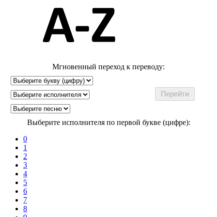
Мгновенный переход к переводу:
Выберите исполнителя по первой букве (цифре):
0
1
2
3
4
5
6
7
8