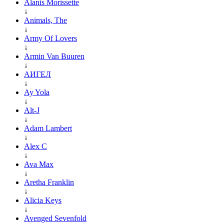
Alanis Morissette
↓
Animals, The
↓
Army Of Lovers
↓
Armin Van Buuren
↓
АИГЕЛ
↓
Ay Yola
↓
Alt-J
↓
Adam Lambert
↓
Alex C
↓
Ava Max
↓
Aretha Franklin
↓
Alicia Keys
↓
Avenged Sevenfold