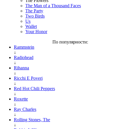
The Flowers
The Man of a Thousand Faces
The Party
Two Birds
Us
Wallet
Your Honor
По популярности:
Rammstein
↓
Radiohead
↓
Rihanna
↓
Ricchi E Poveri
↓
Red Hot Chili Peppers
↓
Roxette
↓
Ray Charles
↓
Rolling Stones, The
↓