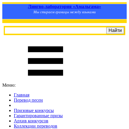
Лингво-лаборатория «Амальгама»
Мы стираем границы между языками
Меню:
Главная
Перевод песен
S
m
i
l
e
R
a
t
e
Призовые конкурсы
Гарантированные призы
Архив конкурсов
Коллекции переводов