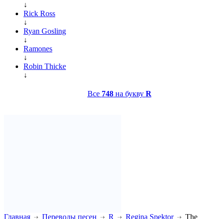
↓
Rick Ross
↓
Ryan Gosling
↓
Ramones
↓
Robin Thicke
↓
Все
748
на букву
R
Главная
Переводы песен
R
Regina Spektor
The