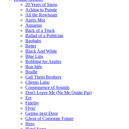
20 Years of Snow
Aching to Pupate
All the Rowboats
Apres Moi
Aquarius
Back of a Truck
Ballad of a Politician
Baobabs
Better
Black And White
Blue Lips
Bobbing for Apples
Bon Idée
Braille
Call Them Brothers
Chemo Limo
Consequence of Sounds
Don't Leave Me (Ne Me Quitte Pas)
Eet
Fidelity
Flyin'
Genius next Door
Ghost of Corporate Future
Hero
Hotel Song