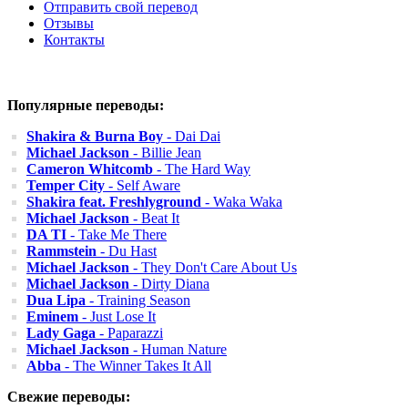
Отправить свой перевод
Отзывы
Контакты
Популярные переводы:
Shakira & Burna Boy
- Dai Dai
Michael Jackson
- Billie Jean
Cameron Whitcomb
- The Hard Way
Temper City
- Self Aware
Shakira feat. Freshlyground
- Waka Waka
Michael Jackson
- Beat It
DA TI
- Take Me There
Rammstein
- Du Hast
Michael Jackson
- They Don't Care About Us
Michael Jackson
- Dirty Diana
Dua Lipa
- Training Season
Eminem
- Just Lose It
Lady Gaga
- Paparazzi
Michael Jackson
- Human Nature
Abba
- The Winner Takes It All
Свежие переводы: