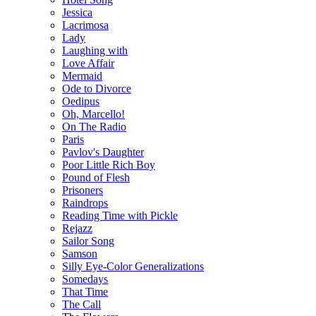
Jessica
Lacrimosa
Lady
Laughing with
Love Affair
Mermaid
Ode to Divorce
Oedipus
Oh, Marcello!
On The Radio
Paris
Pavlov's Daughter
Poor Little Rich Boy
Pound of Flesh
Prisoners
Raindrops
Reading Time with Pickle
Rejazz
Sailor Song
Samson
Silly Eye-Color Generalizations
Somedays
That Time
The Call