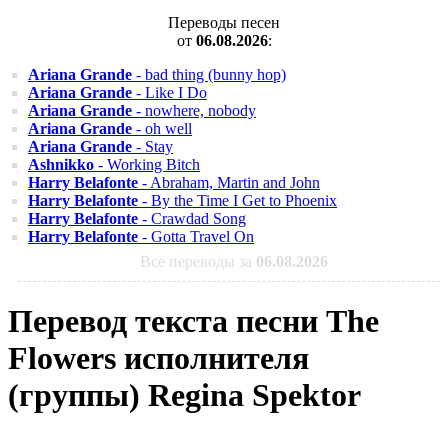
Переводы песен
от
06.08.2026
:
Ariana Grande
- bad thing (bunny hop)
Ariana Grande
- Like I Do
Ariana Grande
- nowhere, nobody
Ariana Grande
- oh well
Ariana Grande
- Stay
Ashnikko
- Working Bitch
Harry Belafonte
- Abraham, Martin and John
Harry Belafonte
- By the Time I Get to Phoenix
Harry Belafonte
- Crawdad Song
Harry Belafonte
- Gotta Travel On
Все переводы за
06.08.2026
Перевод текста песни The
Flowers исполнителя
(группы) Regina Spektor