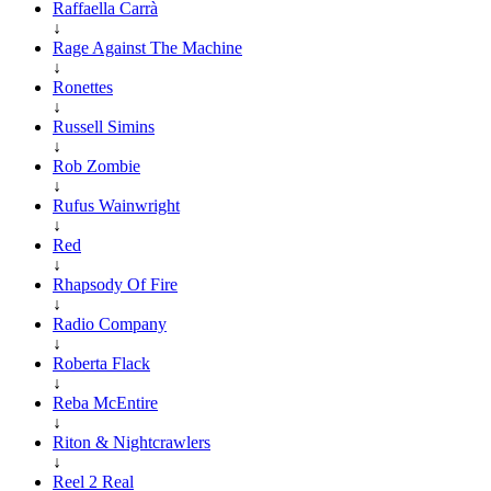
Raffaella Carrà
↓
Rage Against The Machine
↓
Ronettes
↓
Russell Simins
↓
Rob Zombie
↓
Rufus Wainwright
↓
Red
↓
Rhapsody Of Fire
↓
Radio Company
↓
Roberta Flack
↓
Reba McEntire
↓
Riton & Nightcrawlers
↓
Reel 2 Real