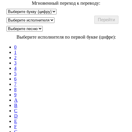
Мгновенный переход к переводу:
Выберите исполнителя по первой букве (цифре):
0
1
2
3
4
5
6
7
8
9
A
B
C
D
E
F
G