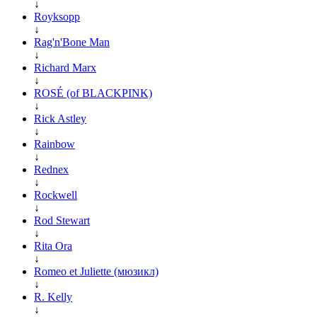
↓
Royksopp
↓
Rag'n'Bone Man
↓
Richard Marx
↓
ROSÉ (of BLACKPINK)
↓
Rick Astley
↓
Rainbow
↓
Rednex
↓
Rockwell
↓
Rod Stewart
↓
Rita Ora
↓
Romeo et Juliette (мюзикл)
↓
R. Kelly
↓