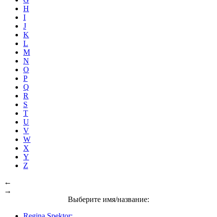
H
I
J
K
L
M
N
O
P
Q
R
S
T
U
V
W
X
Y
Z
←
→
Выберите имя/название:
Regina Spektor: