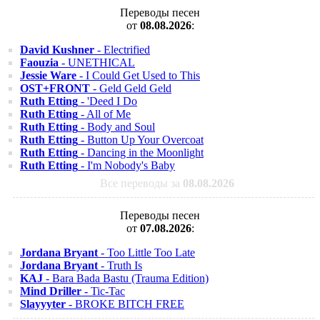
Переводы песен
от
08.08.2026
:
David Kushner
- Electrified
Faouzia
- UNETHICAL
Jessie Ware
- I Could Get Used to This
OST+FRONT
- Geld Geld Geld
Ruth Etting
- 'Deed I Do
Ruth Etting
- All of Me
Ruth Etting
- Body and Soul
Ruth Etting
- Button Up Your Overcoat
Ruth Etting
- Dancing in the Moonlight
Ruth Etting
- I'm Nobody's Baby
Все переводы за
08.08.2026
Переводы песен
от
07.08.2026
:
Jordana Bryant
- Too Little Too Late
Jordana Bryant
- Truth Is
KAJ
- Bara Bada Bastu (Trauma Edition)
Mind Driller
- Tic-Tac
Slayyyter
- BROKE BITCH FREE