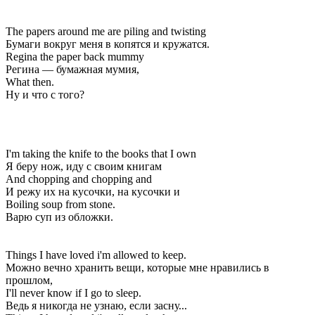
The papers around me are piling and twisting
Бумаги вокруг меня в копятся и кружатся.
Regina the paper back mummy
Регина — бумажная мумия,
What then.
Ну и что с того?
I'm taking the knife to the books that I own
Я беру нож, иду с своим книгам
And chopping and chopping and
И режу их на кусочки, на кусочки и
Boiling soup from stone.
Варю суп из обложки.
Things I have loved i'm allowed to keep.
Можно вечно хранить вещи, которые мне нравились в
прошлом,
I'll never know if I go to sleep.
Ведь я никогда не узнаю, если засну...