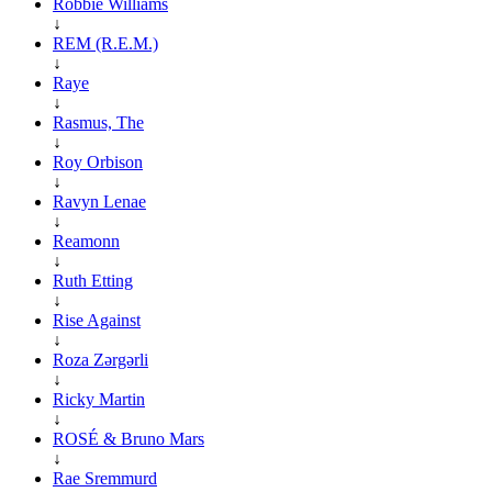
Robbie Williams
↓
REM (R.E.M.)
↓
Raye
↓
Rasmus, The
↓
Roy Orbison
↓
Ravyn Lenae
↓
Reamonn
↓
Ruth Etting
↓
Rise Against
↓
Roza Zərgərli
↓
Ricky Martin
↓
ROSÉ & Bruno Mars
↓
Rae Sremmurd