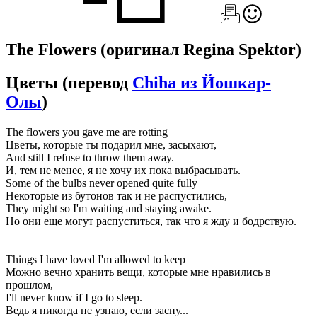
The Flowers
(оригинал Regina Spektor)
Цветы
(перевод
Chiha из Йошкар-
Олы
)
The flowers you gave me are rotting
Цветы, которые ты подарил мне, засыхают,
And still I refuse to throw them away.
И, тем не менее, я не хочу их пока выбрасывать.
Some of the bulbs never opened quite fully
Некоторые из бутонов так и не распустились,
They might so I'm waiting and staying awake.
Но они еще могут распуститься, так что я жду и бодрствую.
Things I have loved I'm allowed to keep
Можно вечно хранить вещи, которые мне нравились в
прошлом,
I'll never know if I go to sleep.
Ведь я никогда не узнаю, если засну...