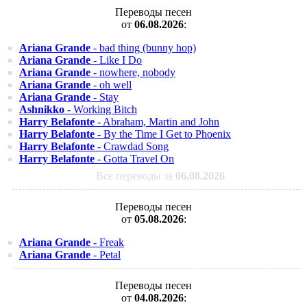
Переводы песен
от
06.08.2026
:
Ariana Grande
- bad thing (bunny hop)
Ariana Grande
- Like I Do
Ariana Grande
- nowhere, nobody
Ariana Grande
- oh well
Ariana Grande
- Stay
Ashnikko
- Working Bitch
Harry Belafonte
- Abraham, Martin and John
Harry Belafonte
- By the Time I Get to Phoenix
Harry Belafonte
- Crawdad Song
Harry Belafonte
- Gotta Travel On
Все переводы за
06.08.2026
Переводы песен
от
05.08.2026
:
Ariana Grande
- Freak
Ariana Grande
- Petal
Переводы песен
от
04.08.2026
: