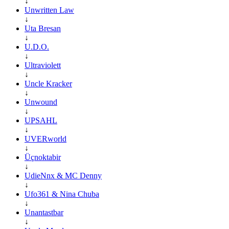
↓
Unwritten Law
↓
Uta Bresan
↓
U.D.O.
↓
Ultraviolett
↓
Uncle Kracker
↓
Unwound
↓
UPSAHL
↓
UVERworld
↓
Üçnoktabir
↓
UdieNnx & MC Denny
↓
Ufo361 & Nina Chuba
↓
Unantastbar
↓