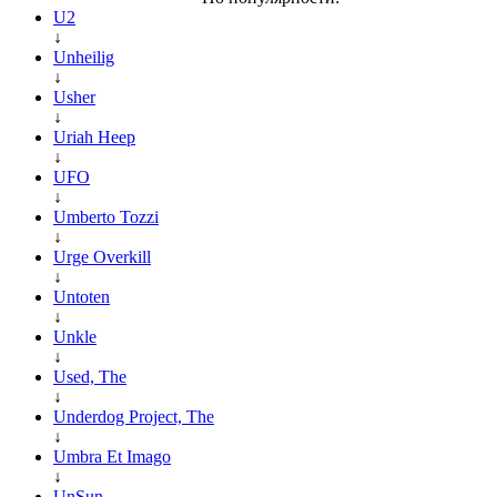
U2
↓
Unheilig
↓
Usher
↓
Uriah Heep
↓
UFO
↓
Umberto Tozzi
↓
Urge Overkill
↓
Untoten
↓
Unkle
↓
Used, The
↓
Underdog Project, The
↓
Umbra Et Imago
↓
UnSun