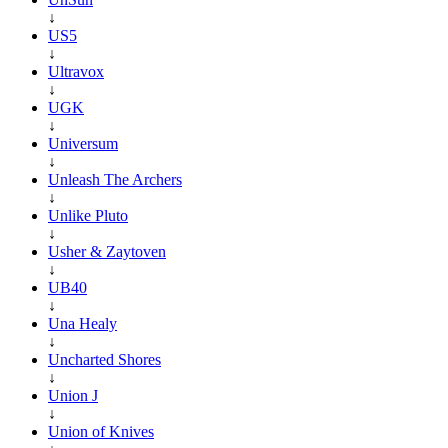
↓
US5
↓
Ultravox
↓
UGK
↓
Universum
↓
Unleash The Archers
↓
Unlike Pluto
↓
Usher & Zaytoven
↓
UB40
↓
Una Healy
↓
Uncharted Shores
↓
Union J
↓
Union of Knives