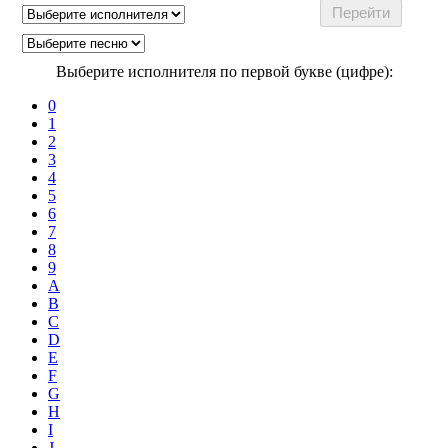
Выберите исполнителя по первой букве (цифре):
0
1
2
3
4
5
6
7
8
9
A
B
C
D
E
F
G
H
I
J