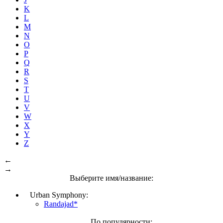
K
L
M
N
O
P
Q
R
S
T
U
V
W
X
Y
Z
←
→
Выберите имя/название:
Urban Symphony:
Randajad*
По популярности: