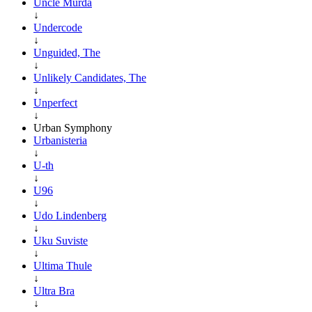
Uncle Murda
↓
Undercode
↓
Unguided, The
↓
Unlikely Candidates, The
↓
Unperfect
↓
Urban Symphony
Urbanisteria
↓
U-th
↓
U96
↓
Udo Lindenberg
↓
Uku Suviste
↓
Ultima Thule
↓
Ultra Bra
↓