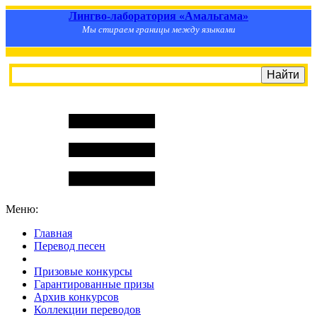
Лингво-лаборатория «Амальгама»
Мы стираем границы между языками
Меню:
Главная
Перевод песен
S
m
i
l
e
R
a
t
e
Призовые конкурсы
Гарантированные призы
Архив конкурсов
Коллекции переводов