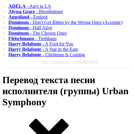
ADÉLA
- Ain't in LA
Alyssa Grace
- Bloodstream
Angstland
- Endzeit
Dominum
- Don't Get Bitten by the Wrong Ones (Acoustic)
Dominum
- Half Alive
Dominum
- The Chosen Ones
Fleischmann
- Treibhaus
Harry Belafonte
- A Fool for You
Harry Belafonte
- A Star in the East
Harry Belafonte
- Christmas Is Coming
Все переводы за
04.08.2026
Перевод текста песни
исполнителя (группы) Urban
Symphony