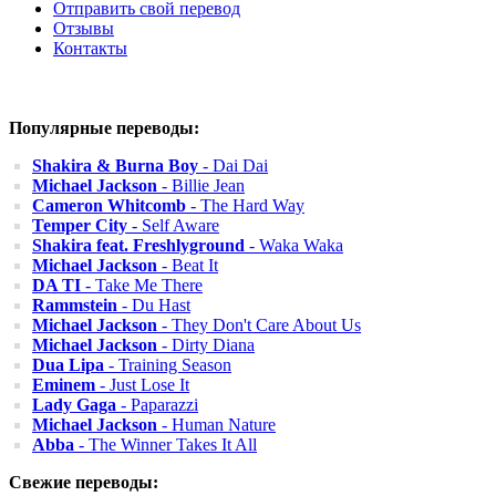
Отправить свой перевод
Отзывы
Контакты
Популярные переводы:
Shakira & Burna Boy
- Dai Dai
Michael Jackson
- Billie Jean
Cameron Whitcomb
- The Hard Way
Temper City
- Self Aware
Shakira feat. Freshlyground
- Waka Waka
Michael Jackson
- Beat It
DA TI
- Take Me There
Rammstein
- Du Hast
Michael Jackson
- They Don't Care About Us
Michael Jackson
- Dirty Diana
Dua Lipa
- Training Season
Eminem
- Just Lose It
Lady Gaga
- Paparazzi
Michael Jackson
- Human Nature
Abba
- The Winner Takes It All
Свежие переводы: