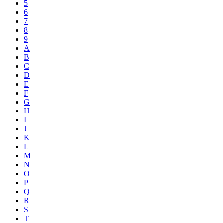
5
6
7
8
9
A
B
C
D
E
F
G
H
I
J
K
L
M
N
O
P
Q
R
S
T