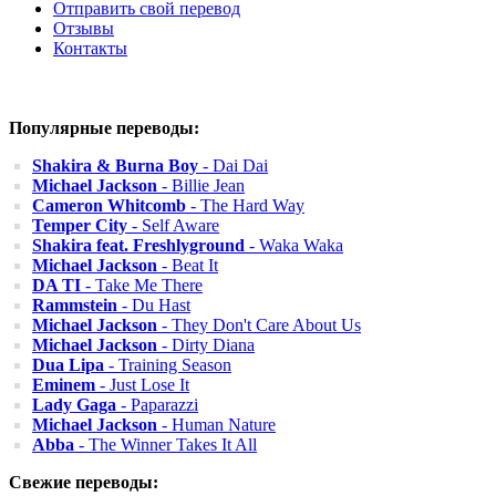
Отправить свой перевод
Отзывы
Контакты
Популярные переводы:
Shakira & Burna Boy
- Dai Dai
Michael Jackson
- Billie Jean
Cameron Whitcomb
- The Hard Way
Temper City
- Self Aware
Shakira feat. Freshlyground
- Waka Waka
Michael Jackson
- Beat It
DA TI
- Take Me There
Rammstein
- Du Hast
Michael Jackson
- They Don't Care About Us
Michael Jackson
- Dirty Diana
Dua Lipa
- Training Season
Eminem
- Just Lose It
Lady Gaga
- Paparazzi
Michael Jackson
- Human Nature
Abba
- The Winner Takes It All
Свежие переводы: