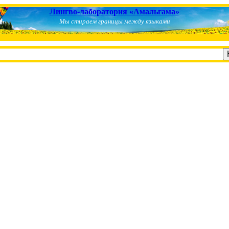
Лингво-лаборатория «Амальгама»
Мы стираем границы между языками