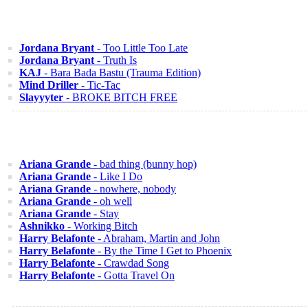
Jordana Bryant
- Too Little Too Late
Jordana Bryant
- Truth Is
KAJ
- Bara Bada Bastu (Trauma Edition)
Mind Driller
- Tic-Tac
Slayyyter
- BROKE BITCH FREE
Ariana Grande
- bad thing (bunny hop)
Ariana Grande
- Like I Do
Ariana Grande
- nowhere, nobody
Ariana Grande
- oh well
Ariana Grande
- Stay
Ashnikko
- Working Bitch
Harry Belafonte
- Abraham, Martin and John
Harry Belafonte
- By the Time I Get to Phoenix
Harry Belafonte
- Crawdad Song
Harry Belafonte
- Gotta Travel On