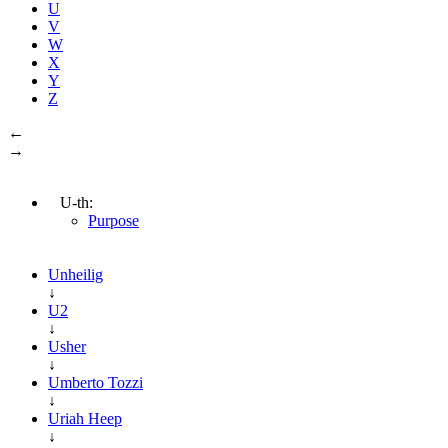
U
V
W
X
Y
Z
←
→
U-th:
Purpose
Unheilig
↓
U2
↓
Usher
↓
Umberto Tozzi
↓
Uriah Heep
↓