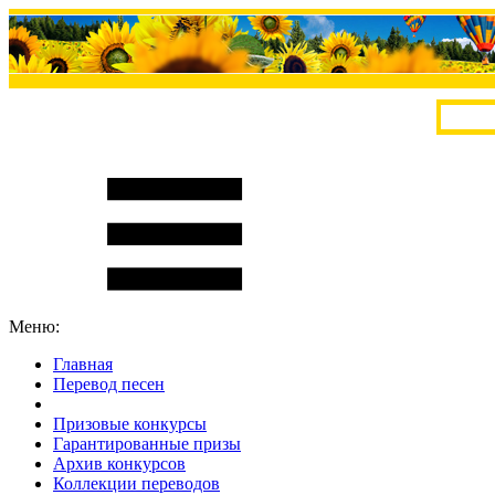
Меню:
Главная
Перевод песен
S
m
i
l
e
R
a
t
e
Призовые конкурсы
Гарантированные призы
Архив конкурсов
Коллекции переводов