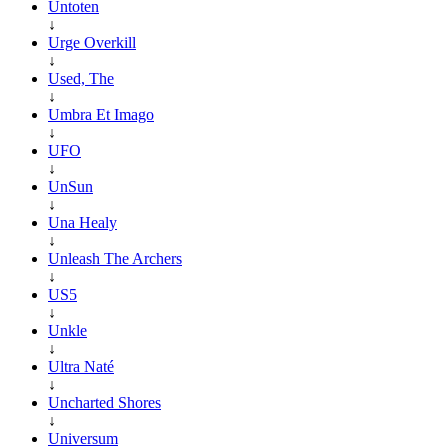
Untoten
↓
Urge Overkill
↓
Used, The
↓
Umbra Et Imago
↓
UFO
↓
UnSun
↓
Una Healy
↓
Unleash The Archers
↓
US5
↓
Unkle
↓
Ultra Naté
↓
Uncharted Shores
↓
Universum