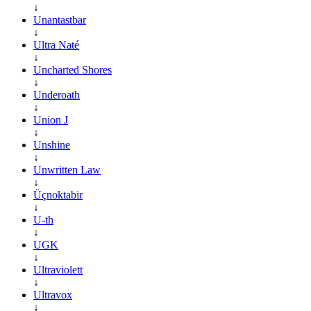
↓
Unantastbar
↓
Ultra Naté
↓
Uncharted Shores
↓
Underoath
↓
Union J
↓
Unshine
↓
Unwritten Law
↓
Üçnoktabir
↓
U-th
↓
UGK
↓
Ultraviolett
↓
Ultravox
↓