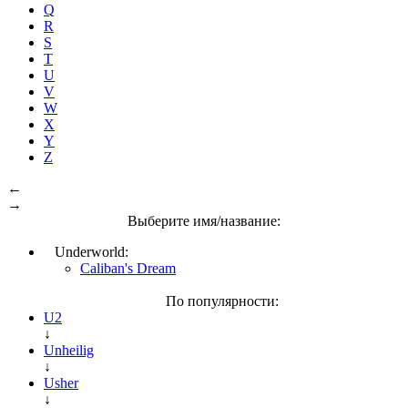
Q
R
S
T
U
V
W
X
Y
Z
←
→
Выберите имя/название:
Underworld:
Caliban's Dream
По популярности:
U2
↓
Unheilig
↓
Usher
↓