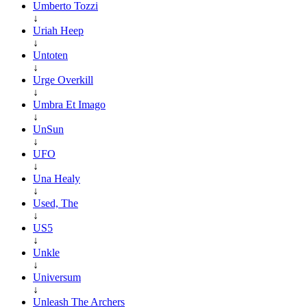
Umberto Tozzi
↓
Uriah Heep
↓
Untoten
↓
Urge Overkill
↓
Umbra Et Imago
↓
UnSun
↓
UFO
↓
Una Healy
↓
Used, The
↓
US5
↓
Unkle
↓
Universum
↓
Unleash The Archers