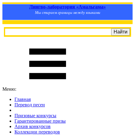
Лингво-лаборатория «Амальгама»
Мы стираем границы между языками
Меню:
Главная
Перевод песен
S
m
i
l
e
R
a
t
e
Призовые конкурсы
Гарантированные призы
Архив конкурсов
Коллекции переводов