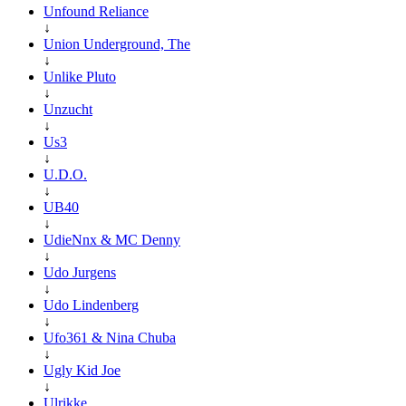
Unfound Reliance
↓
Union Underground, The
↓
Unlike Pluto
↓
Unzucht
↓
Us3
↓
U.D.O.
↓
UB40
↓
UdieNnx & MC Denny
↓
Udo Jurgens
↓
Udo Lindenberg
↓
Ufo361 & Nina Chuba
↓
Ugly Kid Joe
↓
Ulrikke