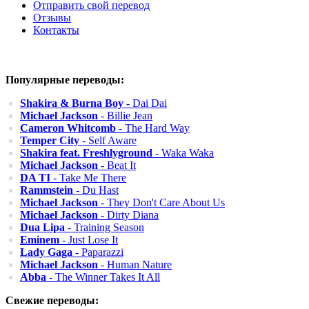
Отправить свой перевод
Отзывы
Контакты
Популярные переводы:
Shakira & Burna Boy
- Dai Dai
Michael Jackson
- Billie Jean
Cameron Whitcomb
- The Hard Way
Temper City
- Self Aware
Shakira feat. Freshlyground
- Waka Waka
Michael Jackson
- Beat It
DA TI
- Take Me There
Rammstein
- Du Hast
Michael Jackson
- They Don't Care About Us
Michael Jackson
- Dirty Diana
Dua Lipa
- Training Season
Eminem
- Just Lose It
Lady Gaga
- Paparazzi
Michael Jackson
- Human Nature
Abba
- The Winner Takes It All
Свежие переводы: