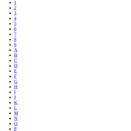
1
2
3
4
5
6
7
8
9
A
B
C
D
E
F
G
H
I
J
K
L
M
N
O
P