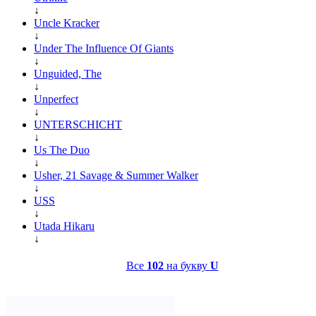
↓
Uncle Kracker
↓
Under The Influence Of Giants
↓
Unguided, The
↓
Unperfect
↓
UNTERSCHICHT
↓
Us The Duo
↓
Usher, 21 Savage & Summer Walker
↓
USS
↓
Utada Hikaru
↓
Все
102
на букву
U