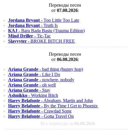
Переводы песен
от
07.08.2026
:
Jordana Bryant
- Too Little Too Late
Jordana Bryant
- Truth Is
KAJ
- Bara Bada Bastu (Trauma Edition)
Mind Driller
- Tic-Tac
Slayyyter
- BROKE BITCH FREE
Переводы песен
от
06.08.2026
:
Ariana Grande
- bad thing (bunny hop)
Ariana Grande
- Like I Do
Ariana Grande
- nowhere, nobody
Ariana Grande
- oh well
Ariana Grande
- Stay
Ashnikko
- Working Bitch
Harry Belafonte
- Abraham, Martin and John
Harry Belafonte
- By the Time I Get to Phoenix
Harry Belafonte
- Crawdad Song
Harry Belafonte
- Gotta Travel On
Все переводы за
06.08.2026