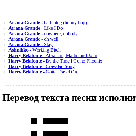
Ariana Grande
- bad thing (bunny hop)
Ariana Grande
- Like I Do
Ariana Grande
- nowhere, nobody
Ariana Grande
- oh well
Ariana Grande
- Stay
Ashnikko
- Working Bitch
Harry Belafonte
- Abraham, Martin and John
Harry Belafonte
- By the Time I Get to Phoenix
Harry Belafonte
- Crawdad Song
Harry Belafonte
- Gotta Travel On
Перевод текста песни исполни