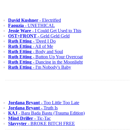
David Kushner
- Electrified
Faouzia
- UNETHICAL
Jessie Ware
- I Could Get Used to This
OST+FRONT
- Geld Geld Geld
Ruth Etting
- 'Deed I Do
Ruth Etting
- All of Me
Ruth Etting
- Body and Soul
Ruth Etting
- Button Up Your Overcoat
Ruth Etting
- Dancing in the Moonlight
Ruth Etting
- I'm Nobody's Baby
Jordana Bryant
- Too Little Too Late
Jordana Bryant
- Truth Is
KAJ
- Bara Bada Bastu (Trauma Edition)
Mind Driller
- Tic-Tac
Slayyyter
- BROKE BITCH FREE