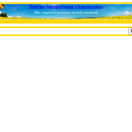
Лингво-лаборатория «Амальгама»
Мы стираем границы между языками