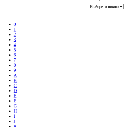
0
1
2
3
4
5
6
7
8
9
A
B
C
D
E
F
G
H
I
J
K