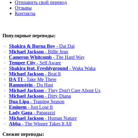
Отправить свой перевод
Отзывы
Контакты
Популярные переводы:
Shakira & Burna Boy
- Dai Dai
Michael Jackson
- Billie Jean
Cameron Whitcomb
- The Hard Way
Temper City
- Self Aware
Shakira feat. Freshlyground
- Waka Waka
Michael Jackson
- Beat It
DA TI
- Take Me There
Rammstein
- Du Hast
Michael Jackson
- They Don't Care About Us
Michael Jackson
- Dirty Diana
Dua Lipa
- Training Season
Eminem
- Just Lose It
Lady Gaga
- Paparazzi
Michael Jackson
- Human Nature
Abba
- The Winner Takes It All
Свежие переводы: