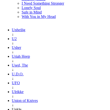
I Need Something Stronger
Lonely Soul
Safe in Mind
With You in My Head
Unheilig
↓
U2
↓
Usher
↓
Uriah Heep
↓
Used, The
↓
U.D.O.
↓
UFO
↓
Ulrikke
↓
Union of Knives
↓
Unkle