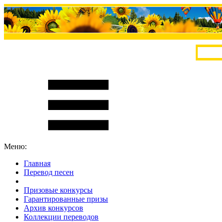
Меню:
Главная
Перевод песен
S
m
i
l
e
R
a
t
e
Призовые конкурсы
Гарантированные призы
Архив конкурсов
Коллекции переводов