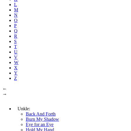
L
M
N
O
P
Q
R
S
T
U
V
W
X
Y
Z
←
→
Unkle:
Back And Forth
Burn My Shadow
Eye for an Eye
Hold My Hand