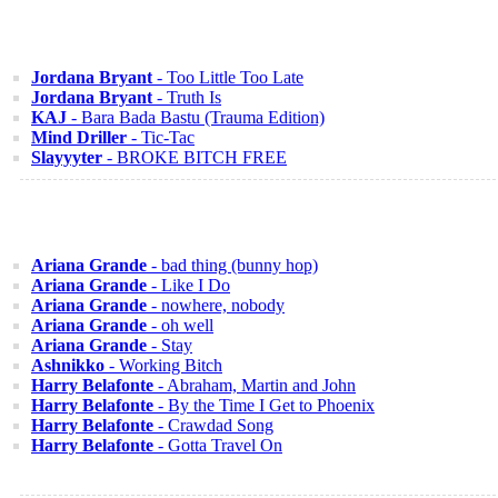
Jordana Bryant
- Too Little Too Late
Jordana Bryant
- Truth Is
KAJ
- Bara Bada Bastu (Trauma Edition)
Mind Driller
- Tic-Tac
Slayyyter
- BROKE BITCH FREE
Ariana Grande
- bad thing (bunny hop)
Ariana Grande
- Like I Do
Ariana Grande
- nowhere, nobody
Ariana Grande
- oh well
Ariana Grande
- Stay
Ashnikko
- Working Bitch
Harry Belafonte
- Abraham, Martin and John
Harry Belafonte
- By the Time I Get to Phoenix
Harry Belafonte
- Crawdad Song
Harry Belafonte
- Gotta Travel On