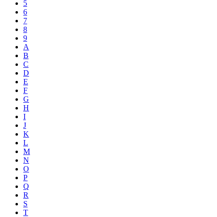
5
6
7
8
9
A
B
C
D
E
F
G
H
I
J
K
L
M
N
O
P
Q
R
S
T