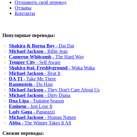
Отправить свой перевод
Отзывы
Контакты
Популярные переводы:
Shakira & Burna Boy
- Dai Dai
Michael Jackson
- Billie Jean
Cameron Whitcomb
- The Hard Way
Temper City
- Self Aware
Shakira feat. Freshlyground
- Waka Waka
Michael Jackson
- Beat It
DA TI
- Take Me There
Rammstein
- Du Hast
Michael Jackson
- They Don't Care About Us
Michael Jackson
- Dirty Diana
Dua Lipa
- Training Season
Eminem
- Just Lose It
Lady Gaga
- Paparazzi
Michael Jackson
- Human Nature
Abba
- The Winner Takes It All
Свежие переводы: