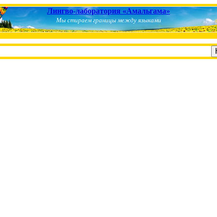
Лингво-лаборатория «Амальгама»
Мы стираем границы между языками