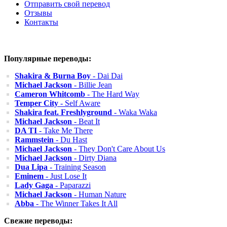
Отправить свой перевод
Отзывы
Контакты
Популярные переводы:
Shakira & Burna Boy
- Dai Dai
Michael Jackson
- Billie Jean
Cameron Whitcomb
- The Hard Way
Temper City
- Self Aware
Shakira feat. Freshlyground
- Waka Waka
Michael Jackson
- Beat It
DA TI
- Take Me There
Rammstein
- Du Hast
Michael Jackson
- They Don't Care About Us
Michael Jackson
- Dirty Diana
Dua Lipa
- Training Season
Eminem
- Just Lose It
Lady Gaga
- Paparazzi
Michael Jackson
- Human Nature
Abba
- The Winner Takes It All
Свежие переводы: