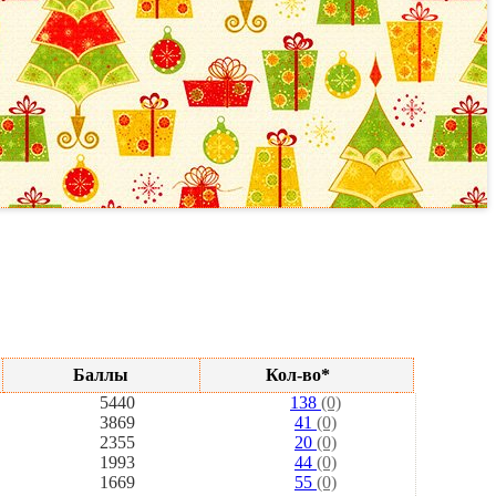
Баллы
Кол-во*
5440
138
(0)
3869
41
(0)
2355
20
(0)
1993
44
(0)
1669
55
(0)