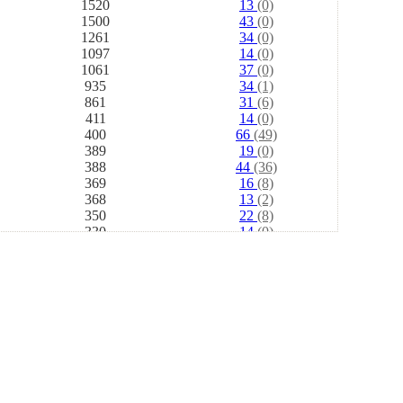
1520
13
(0)
1500
43
(0)
1261
34
(0)
1097
14
(0)
1061
37
(0)
935
34
(1)
861
31
(6)
411
14
(0)
400
66
(49)
389
19
(0)
388
44
(36)
369
16
(8)
368
13
(2)
350
22
(8)
330
14
(0)
213
6
(0)
195
161
(150)
166
6
(2)
159
65
(59)
159
8
(0)
155
10
(1)
152
4
(1)
151
5
(0)
148
9
(6)
140
33
(24)