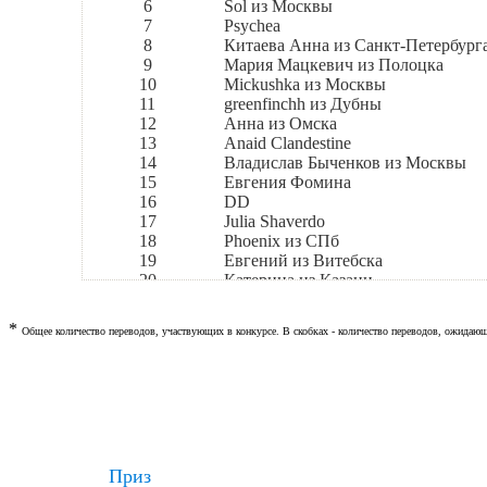
6
Sol из Москвы
7
Psychea
8
Китаева Анна из Санкт-Петербург
9
Мария Мацкевич из Полоцка
10
Mickushka из Москвы
11
greenfinchh из Дубны
12
Анна из Омска
13
Anaid Clandestine
14
Владислав Быченков из Москвы
15
Евгения Фомина
16
DD
17
Julia Shaverdo
18
Phoenix из СПб
19
Евгений из Витебска
20
Катерина из Казани
21
Светлана из Челябинска
22
Надежда Ковина из Новобелокатая
*
Общее количество переводов, участвующих в конкурсе. В скобках - количество переводов, ожидающ
23
Олег Жильцов
24
slavik4289 из Уфы
25
Олег Щербаков из Магадана
26
Сергей из Новокузнецка
27
Анастасия Соколова из Бреста
28
Government Hooker
29
А Казанцев и С Крицевый
Приз
30
Oleg из Ярославля