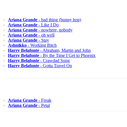
Ariana Grande
- bad thing (bunny hop)
Ariana Grande
- Like I Do
Ariana Grande
- nowhere, nobody
Ariana Grande
- oh well
Ariana Grande
- Stay
Ashnikko
- Working Bitch
Harry Belafonte
- Abraham, Martin and John
Harry Belafonte
- By the Time I Get to Phoenix
Harry Belafonte
- Crawdad Song
Harry Belafonte
- Gotta Travel On
Ariana Grande
- Freak
Ariana Grande
- Petal