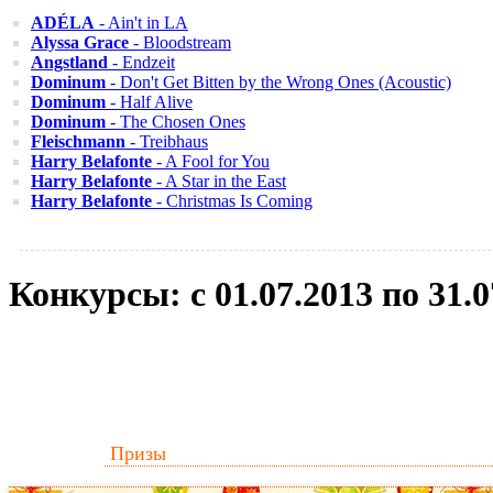
ADÉLA
- Ain't in LA
Alyssa Grace
- Bloodstream
Angstland
- Endzeit
Dominum
- Don't Get Bitten by the Wrong Ones (Acoustic)
Dominum
- Half Alive
Dominum
- The Chosen Ones
Fleischmann
- Treibhaus
Harry Belafonte
- A Fool for You
Harry Belafonte
- A Star in the East
Harry Belafonte
- Christmas Is Coming
Конкурсы: с 01.07.2013 по 31.0
Призы