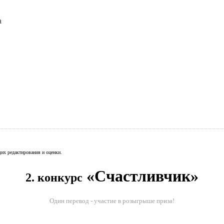
а
их редактирования и оценки.
«Счастливчик»
2. конкурс
Один перевод - участие в розыгрыше приза!