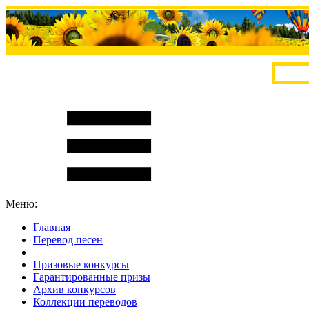
Меню:
Главная
Перевод песен
S
m
i
l
e
R
a
t
e
Призовые конкурсы
Гарантированные призы
Архив конкурсов
Коллекции переводов