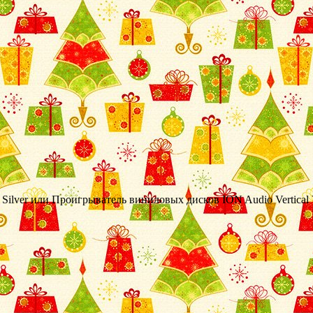
ilver или Проигрыватель виниловых дисков ION Audio Vertical V