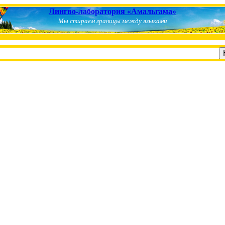
Лингво-лаборатория «Амальгама»
Мы стираем границы между языками