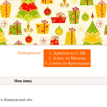
Победители:
1. Aphelion из С-Пб
2. Алекс из Москвы
3. Lemon из Краснодара
Имя (ник)
го Кемеровской обл.