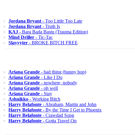
Jordana Bryant
- Too Little Too Late
Jordana Bryant
- Truth Is
KAJ
- Bara Bada Bastu (Trauma Edition)
Mind Driller
- Tic-Tac
Slayyyter
- BROKE BITCH FREE
Ariana Grande
- bad thing (bunny hop)
Ariana Grande
- Like I Do
Ariana Grande
- nowhere, nobody
Ariana Grande
- oh well
Ariana Grande
- Stay
Ashnikko
- Working Bitch
Harry Belafonte
- Abraham, Martin and John
Harry Belafonte
- By the Time I Get to Phoenix
Harry Belafonte
- Crawdad Song
Harry Belafonte
- Gotta Travel On