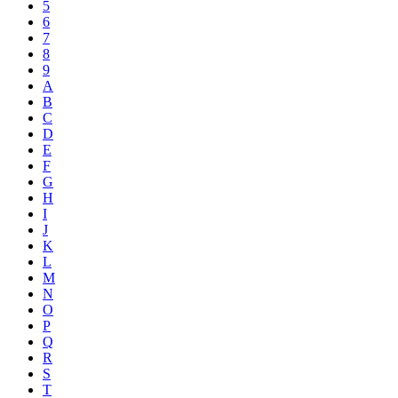
5
6
7
8
9
A
B
C
D
E
F
G
H
I
J
K
L
M
N
O
P
Q
R
S
T