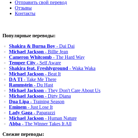
Отправить свой перевод
Отзывы
Контакты
Популярные переводы:
Shakira & Burna Boy
- Dai Dai
Michael Jackson
- Billie Jean
Cameron Whitcomb
- The Hard Way
Temper City
- Self Aware
Shakira feat. Freshlyground
- Waka Waka
Michael Jackson
- Beat It
DA TI
- Take Me There
Rammstein
- Du Hast
Michael Jackson
- They Don't Care About Us
Michael Jackson
- Dirty Diana
Dua Lipa
- Training Season
Eminem
- Just Lose It
Lady Gaga
- Paparazzi
Michael Jackson
- Human Nature
Abba
- The Winner Takes It All
Свежие переводы: