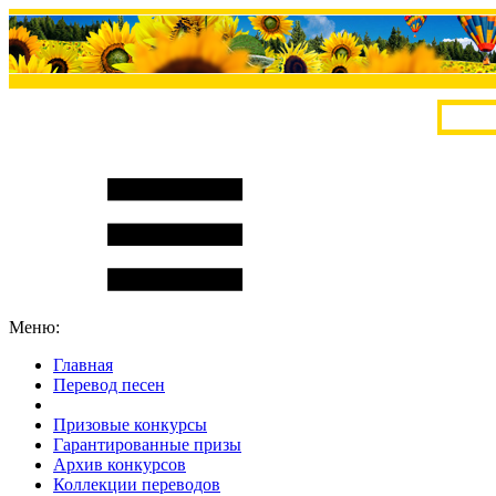
Меню:
Главная
Перевод песен
S
m
i
l
e
R
a
t
e
Призовые конкурсы
Гарантированные призы
Архив конкурсов
Коллекции переводов