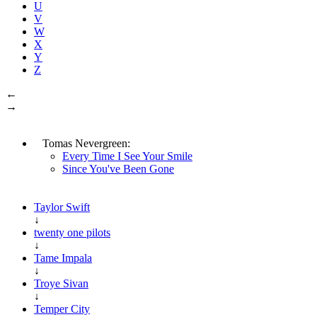
U
V
W
X
Y
Z
←
→
Tomas Nevergreen:
Every Time I See Your Smile
Since You've Been Gone
Taylor Swift
↓
twenty one pilots
↓
Tame Impala
↓
Troye Sivan
↓
Temper City