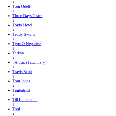
↓
Tom Odell
↓
Three Days Grace
↓
Tokio Hotel
↓
Teddy Swims
↓
Type O Negative
↓
Tarkan
↓
t.A.T.u. (Tatu, Тату)
↓
Travis Scott
↓
Tom Jones
↓
Timbaland
↓
Till Lindemann
↓
Tool
↓