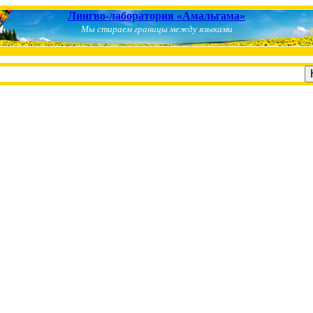
Лингво-лаборатория «Амальгама»
Мы стираем границы между языками