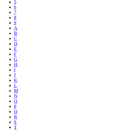
5
6
7
8
9
A
B
C
D
E
F
G
H
I
J
K
L
M
N
O
P
Q
R
S
T