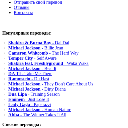
Отправить свой перевод
Отзывы
Контакты
Популярные переводы:
Shakira & Burna Boy
- Dai Dai
Michael Jackson
- Billie Jean
Cameron Whitcomb
- The Hard Way
Temper City
- Self Aware
Shakira feat. Freshlyground
- Waka Waka
Michael Jackson
- Beat It
DA TI
- Take Me There
Rammstein
- Du Hast
Michael Jackson
- They Don't Care About Us
Michael Jackson
- Dirty Diana
Dua Lipa
- Training Season
Eminem
- Just Lose It
Lady Gaga
- Paparazzi
Michael Jackson
- Human Nature
Abba
- The Winner Takes It All
Свежие переводы: