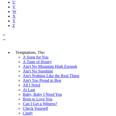
U
V
W
X
Y
Z
←
→
Temptations, The:
A Song for You
A Taste of Honey
Ain't No Mountain High Enough
Ain't No Sunshine
Ain't Nothing Like the Real Thing
Ain't Too Proud to Beg
All I Need
At Last
Baby, Baby I Need You
Born to Love You
Can I Get a Witness?
Check Yourself
Cindy