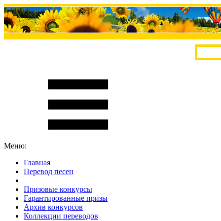
Меню:
Главная
Перевод песен
S
m
i
l
e
R
a
t
e
Призовые конкурсы
Гарантированные призы
Архив конкурсов
Коллекции переводов