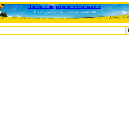
Лингво-лаборатория «Амальгама»
Мы стираем границы между языками