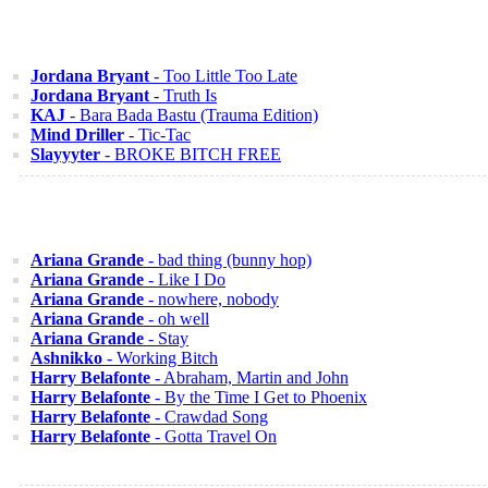
Jordana Bryant
- Too Little Too Late
Jordana Bryant
- Truth Is
KAJ
- Bara Bada Bastu (Trauma Edition)
Mind Driller
- Tic-Tac
Slayyyter
- BROKE BITCH FREE
Ariana Grande
- bad thing (bunny hop)
Ariana Grande
- Like I Do
Ariana Grande
- nowhere, nobody
Ariana Grande
- oh well
Ariana Grande
- Stay
Ashnikko
- Working Bitch
Harry Belafonte
- Abraham, Martin and John
Harry Belafonte
- By the Time I Get to Phoenix
Harry Belafonte
- Crawdad Song
Harry Belafonte
- Gotta Travel On