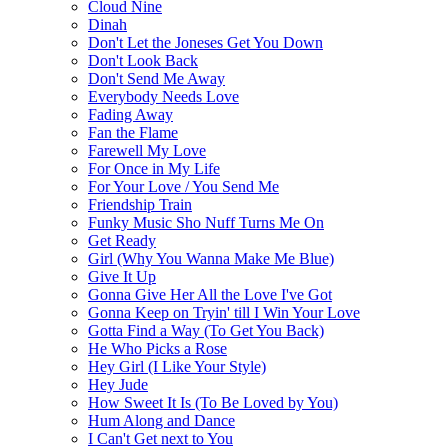
Cloud Nine
Dinah
Don't Let the Joneses Get You Down
Don't Look Back
Don't Send Me Away
Everybody Needs Love
Fading Away
Fan the Flame
Farewell My Love
For Once in My Life
For Your Love / You Send Me
Friendship Train
Funky Music Sho Nuff Turns Me On
Get Ready
Girl (Why You Wanna Make Me Blue)
Give It Up
Gonna Give Her All the Love I've Got
Gonna Keep on Tryin' till I Win Your Love
Gotta Find a Way (To Get You Back)
He Who Picks a Rose
Hey Girl (I Like Your Style)
Hey Jude
How Sweet It Is (To Be Loved by You)
Hum Along and Dance
I Can't Get next to You