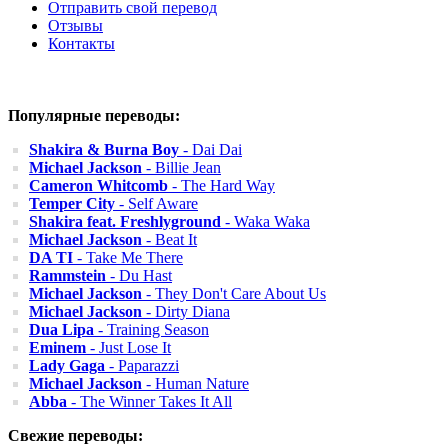
Отправить свой перевод
Отзывы
Контакты
Популярные переводы:
Shakira & Burna Boy
- Dai Dai
Michael Jackson
- Billie Jean
Cameron Whitcomb
- The Hard Way
Temper City
- Self Aware
Shakira feat. Freshlyground
- Waka Waka
Michael Jackson
- Beat It
DA TI
- Take Me There
Rammstein
- Du Hast
Michael Jackson
- They Don't Care About Us
Michael Jackson
- Dirty Diana
Dua Lipa
- Training Season
Eminem
- Just Lose It
Lady Gaga
- Paparazzi
Michael Jackson
- Human Nature
Abba
- The Winner Takes It All
Свежие переводы: