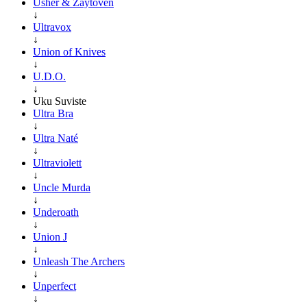
Usher & Zaytoven
↓
Ultravox
↓
Union of Knives
↓
U.D.O.
↓
Uku Suviste
Ultra Bra
↓
Ultra Naté
↓
Ultraviolett
↓
Uncle Murda
↓
Underoath
↓
Union J
↓
Unleash The Archers
↓
Unperfect
↓