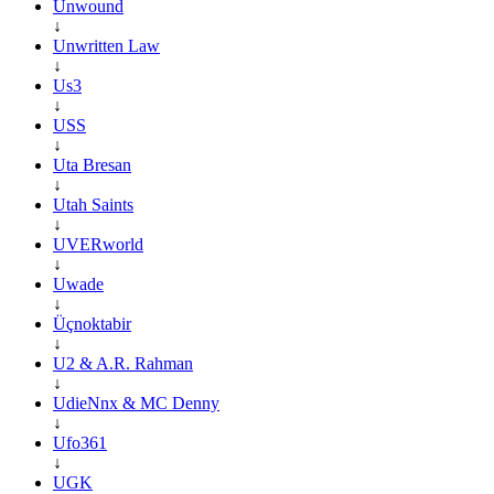
Unwound
↓
Unwritten Law
↓
Us3
↓
USS
↓
Uta Bresan
↓
Utah Saints
↓
UVERworld
↓
Uwade
↓
Üçnoktabir
↓
U2 & A.R. Rahman
↓
UdieNnx & MC Denny
↓
Ufo361
↓
UGK