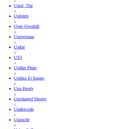
↓
Used, The
↓
Untoten
↓
Urge Overkill
↓
Universum
↓
Unkle
↓
US5
↓
Unlike Pluto
↓
Umbra Et Imago
↓
Una Healy
↓
Uncharted Shores
↓
Undercode
↓
Unzucht
↓