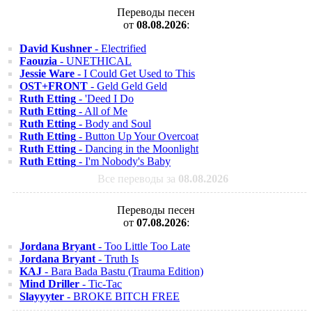
Переводы песен
от
08.08.2026
:
David Kushner
- Electrified
Faouzia
- UNETHICAL
Jessie Ware
- I Could Get Used to This
OST+FRONT
- Geld Geld Geld
Ruth Etting
- 'Deed I Do
Ruth Etting
- All of Me
Ruth Etting
- Body and Soul
Ruth Etting
- Button Up Your Overcoat
Ruth Etting
- Dancing in the Moonlight
Ruth Etting
- I'm Nobody's Baby
Все переводы за
08.08.2026
Переводы песен
от
07.08.2026
:
Jordana Bryant
- Too Little Too Late
Jordana Bryant
- Truth Is
KAJ
- Bara Bada Bastu (Trauma Edition)
Mind Driller
- Tic-Tac
Slayyyter
- BROKE BITCH FREE