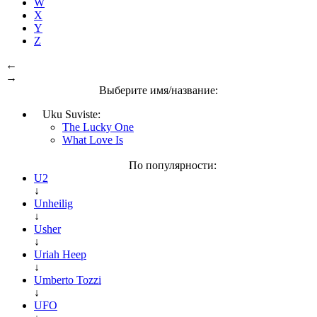
W
X
Y
Z
←
→
Выберите имя/название:
Uku Suviste:
The Lucky One
What Love Is
По популярности:
U2
↓
Unheilig
↓
Usher
↓
Uriah Heep
↓
Umberto Tozzi
↓
UFO