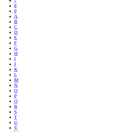
7
8
9
A
B
C
D
E
F
G
H
I
J
K
L
M
N
O
P
Q
R
S
T
U
V