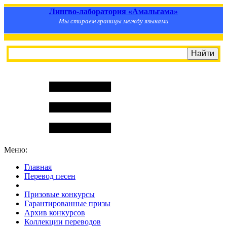
Лингво-лаборатория «Амальгама»
Мы стираем границы между языками
Меню:
Главная
Перевод песен
S
m
i
l
e
R
a
t
e
Призовые конкурсы
Гарантированные призы
Архив конкурсов
Коллекции переводов