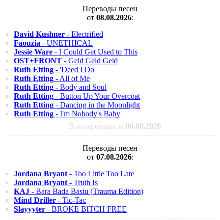
Переводы песен
от
08.08.2026
:
David Kushner
- Electrified
Faouzia
- UNETHICAL
Jessie Ware
- I Could Get Used to This
OST+FRONT
- Geld Geld Geld
Ruth Etting
- 'Deed I Do
Ruth Etting
- All of Me
Ruth Etting
- Body and Soul
Ruth Etting
- Button Up Your Overcoat
Ruth Etting
- Dancing in the Moonlight
Ruth Etting
- I'm Nobody's Baby
Все переводы за
08.08.2026
Переводы песен
от
07.08.2026
:
Jordana Bryant
- Too Little Too Late
Jordana Bryant
- Truth Is
KAJ
- Bara Bada Bastu (Trauma Edition)
Mind Driller
- Tic-Tac
Slayyyter
- BROKE BITCH FREE