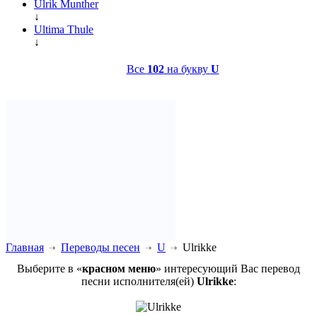
Ulrik Munther
↓
Ultima Thule
↓
Все
102
на букву
U
Главная
Переводы песен
U
Ulrikke
Выберите в «
красном меню
» интересующий Вас перевод
песни исполнителя(ей)
Ulrikke
: