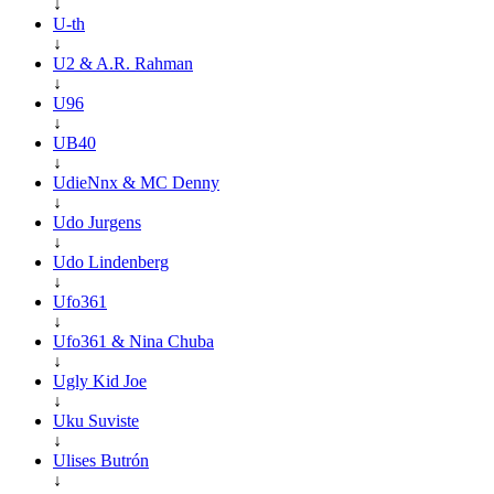
↓
U-th
↓
U2 & A.R. Rahman
↓
U96
↓
UB40
↓
UdieNnx & MC Denny
↓
Udo Jurgens
↓
Udo Lindenberg
↓
Ufo361
↓
Ufo361 & Nina Chuba
↓
Ugly Kid Joe
↓
Uku Suviste
↓
Ulises Butrón
↓