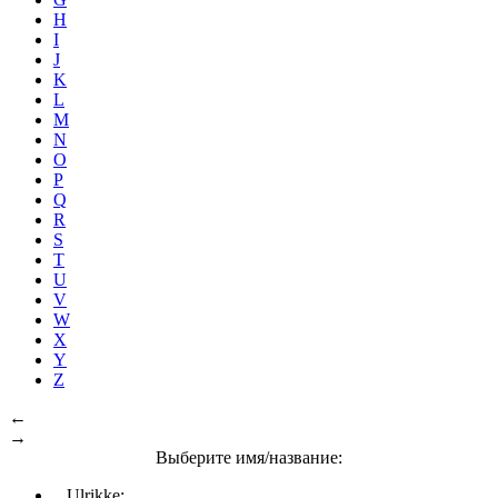
H
I
J
K
L
M
N
O
P
Q
R
S
T
U
V
W
X
Y
Z
←
→
Выберите имя/название:
Ulrikke: