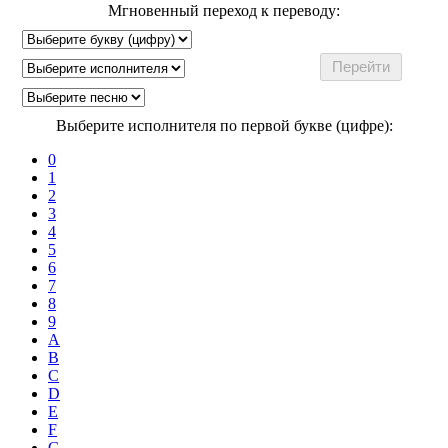
Мгновенный переход к переводу:
Выберите исполнителя по первой букве (цифре):
0
1
2
3
4
5
6
7
8
9
A
B
C
D
E
F
G