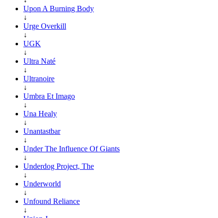
Upon A Burning Body
↓
Urge Overkill
↓
UGK
↓
Ultra Naté
↓
Ultranoire
↓
Umbra Et Imago
↓
Una Healy
↓
Unantastbar
↓
Under The Influence Of Giants
↓
Underdog Project, The
↓
Underworld
↓
Unfound Reliance
↓