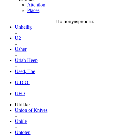
Attention
Places
По популярности:
Unheilig
↓
U2
↓
Usher
↓
Uriah Heep
↓
Used, The
↓
U.D.O.
↓
UFO
↓
Ulrikke
Union of Knives
↓
Unkle
↓
Untoten
↓