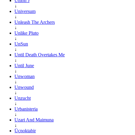
Union J
↓
Universum
↓
Unleash The Archers
↓
Unlike Pluto
↓
UnSun
↓
Until Death Overtakes Me
↓
Until June
↓
Unwoman
↓
Unwound
↓
Unzucht
↓
Urbanisteria
↓
Uzari And Maimuna
↓
Üçnoktabir