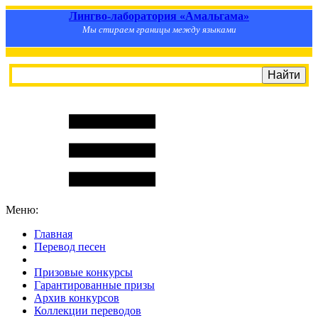
Лингво-лаборатория «Амальгама»
Мы стираем границы между языками
Меню:
Главная
Перевод песен
S
m
i
l
e
R
a
t
e
Призовые конкурсы
Гарантированные призы
Архив конкурсов
Коллекции переводов