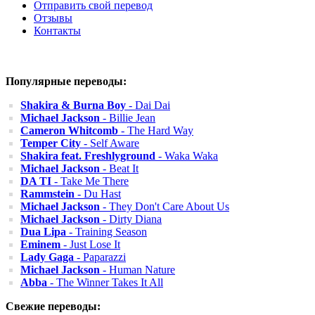
Отправить свой перевод
Отзывы
Контакты
Популярные переводы:
Shakira & Burna Boy
- Dai Dai
Michael Jackson
- Billie Jean
Cameron Whitcomb
- The Hard Way
Temper City
- Self Aware
Shakira feat. Freshlyground
- Waka Waka
Michael Jackson
- Beat It
DA TI
- Take Me There
Rammstein
- Du Hast
Michael Jackson
- They Don't Care About Us
Michael Jackson
- Dirty Diana
Dua Lipa
- Training Season
Eminem
- Just Lose It
Lady Gaga
- Paparazzi
Michael Jackson
- Human Nature
Abba
- The Winner Takes It All
Свежие переводы: