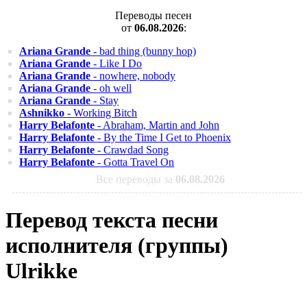
Переводы песен
от
06.08.2026
:
Ariana Grande
- bad thing (bunny hop)
Ariana Grande
- Like I Do
Ariana Grande
- nowhere, nobody
Ariana Grande
- oh well
Ariana Grande
- Stay
Ashnikko
- Working Bitch
Harry Belafonte
- Abraham, Martin and John
Harry Belafonte
- By the Time I Get to Phoenix
Harry Belafonte
- Crawdad Song
Harry Belafonte
- Gotta Travel On
Все переводы за
06.08.2026
Перевод текста песни
исполнителя (группы)
Ulrikke