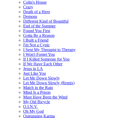
Colin's House
Crazy
Death of a Hero
Demons
Different Kind of Beautiful
End of the Summer
Found You First
Gotta Be a Reason
I Built a Friend
I'm Not a Cynic
I Sent My Therapist to Therapy
I Won't Forget You
If I Killed Someone for You
If We Have Each Other
Jesus in LA
Just Like You
Let Me Down Slowly
Let Me Down Slowly (Remix)
Match in the Rain
Mind Is a Prison
Must Have Been the Wind
My Old Bicycle
O.I.N.V.
Oh My God
Outrunning Karma