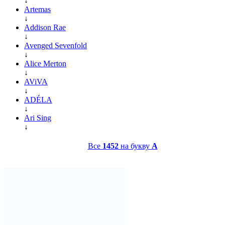
↓
Artemas
↓
Addison Rae
↓
Avenged Sevenfold
↓
Alice Merton
↓
AViVA
↓
ADÉLA
↓
Ari Sing
↓
Все
1452
на букву
A