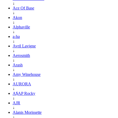
↓
Ace Of Base
↓
Akon
↓
Alphaville
↓
a-ha
↓
Avril Lavigne
↓
Aerosmith
↓
Arash
↓
Amy Winehouse
↓
AURORA
↓
A$AP Rocky
↓
AJR
↓
Alanis Morissette
↓