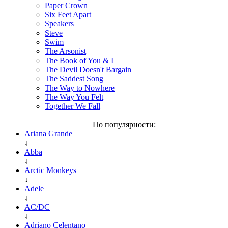
Paper Crown
Six Feet Apart
Speakers
Steve
Swim
The Arsonist
The Book of You & I
The Devil Doesn't Bargain
The Saddest Song
The Way to Nowhere
The Way You Felt
Together We Fall
По популярности:
Ariana Grande
↓
Abba
↓
Arctic Monkeys
↓
Adele
↓
AC/DC
↓
Adriano Celentano