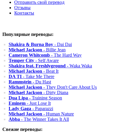
Отправить свой перевод
Отзывы
Контакты
Популярные переводы:
Shakira & Burna Boy
- Dai Dai
Michael Jackson
- Billie Jean
Cameron Whitcomb
- The Hard Way
Temper City
- Self Aware
Shakira feat. Freshlyground
- Waka Waka
Michael Jackson
- Beat It
DA TI
- Take Me There
Rammstein
- Du Hast
Michael Jackson
- They Don't Care About Us
Michael Jackson
- Dirty Diana
Dua Lipa
- Training Season
Eminem
- Just Lose It
Lady Gaga
- Paparazzi
Michael Jackson
- Human Nature
Abba
- The Winner Takes It All
Свежие переводы: