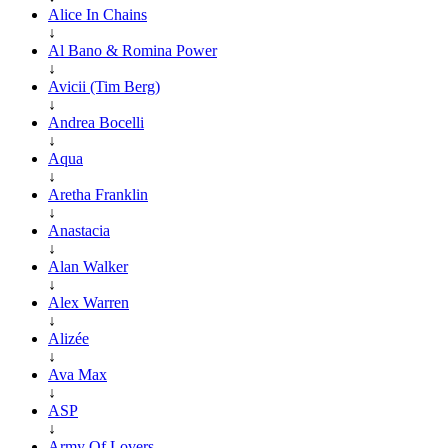
Alice In Chains
↓
Al Bano & Romina Power
↓
Avicii (Tim Berg)
↓
Andrea Bocelli
↓
Aqua
↓
Aretha Franklin
↓
Anastacia
↓
Alan Walker
↓
Alex Warren
↓
Alizée
↓
Ava Max
↓
ASP
↓
Army Of Lovers