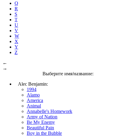
Q
R
S
T
U
V
W
X
Y
Z
←
→
Выберите имя/название:
Alec Benjamin:
1994
Alamo
America
Animal
Annabelle's Homework
Army of Nation
Be My Enemy
Beautiful Pain
Boy in the Bubble