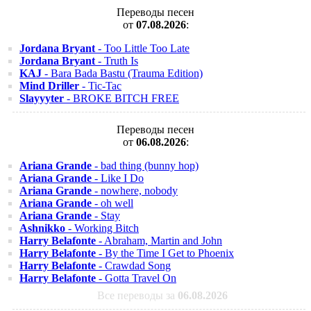
Переводы песен
от
07.08.2026
:
Jordana Bryant
- Too Little Too Late
Jordana Bryant
- Truth Is
KAJ
- Bara Bada Bastu (Trauma Edition)
Mind Driller
- Tic-Tac
Slayyyter
- BROKE BITCH FREE
Переводы песен
от
06.08.2026
:
Ariana Grande
- bad thing (bunny hop)
Ariana Grande
- Like I Do
Ariana Grande
- nowhere, nobody
Ariana Grande
- oh well
Ariana Grande
- Stay
Ashnikko
- Working Bitch
Harry Belafonte
- Abraham, Martin and John
Harry Belafonte
- By the Time I Get to Phoenix
Harry Belafonte
- Crawdad Song
Harry Belafonte
- Gotta Travel On
Все переводы за
06.08.2026