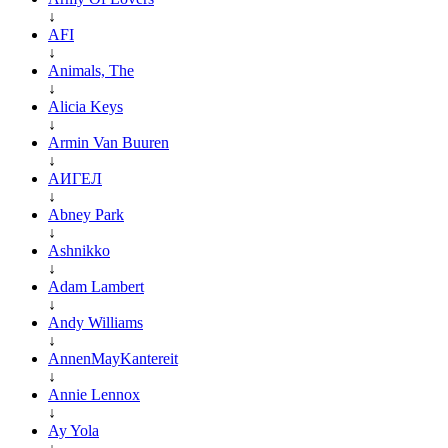
↓
AFI
↓
Animals, The
↓
Alicia Keys
↓
Armin Van Buuren
↓
АИГЕЛ
↓
Abney Park
↓
Ashnikko
↓
Adam Lambert
↓
Andy Williams
↓
AnnenMayKantereit
↓
Annie Lennox
↓
Ay Yola