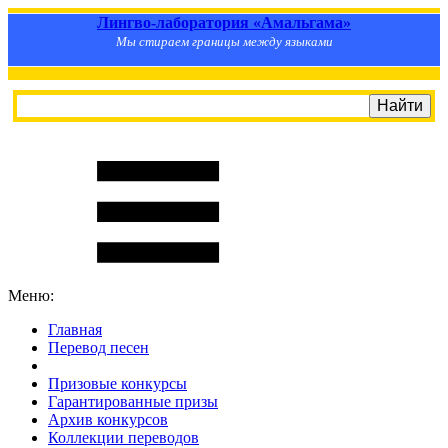
Лингво-лаборатория «Амальгама»
Мы стираем границы между языками
Меню:
Главная
Перевод песен
S
m
i
l
e
R
a
t
e
Призовые конкурсы
Гарантированные призы
Архив конкурсов
Коллекции переводов