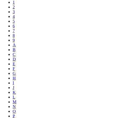
1
2
3
4
5
6
7
8
9
A
B
C
D
E
F
G
H
I
J
K
L
M
N
O
P