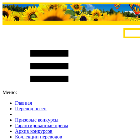
Меню:
Главная
Перевод песен
S
m
i
l
e
R
a
t
e
Призовые конкурсы
Гарантированные призы
Архив конкурсов
Коллекции переводов