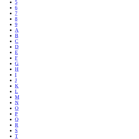
5
6
7
8
9
A
B
C
D
E
F
G
H
I
J
K
L
M
N
O
P
Q
R
S
T