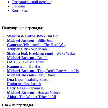
Отправить свой перевод
Отзывы
Контакты
Популярные переводы:
Shakira & Burna Boy
- Dai Dai
Michael Jackson
- Billie Jean
Cameron Whitcomb
- The Hard Way
Temper City
- Self Aware
Shakira feat. Freshlyground
- Waka Waka
Michael Jackson
- Beat It
DA TI
- Take Me There
Rammstein
- Du Hast
Michael Jackson
- They Don't Care About Us
Michael Jackson
- Dirty Diana
Dua Lipa
- Training Season
Eminem
- Just Lose It
Lady Gaga
- Paparazzi
Michael Jackson
- Human Nature
Abba
- The Winner Takes It All
Свежие переводы: