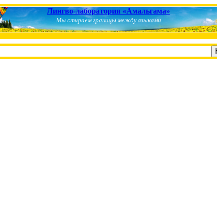
Лингво-лаборатория «Амальгама»
Мы стираем границы между языками