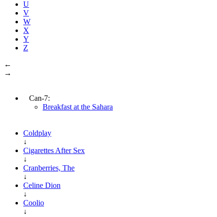
U
V
W
X
Y
Z
←
→
Can-7:
Breakfast at the Sahara
Coldplay
↓
Cigarettes After Sex
↓
Cranberries, The
↓
Celine Dion
↓
Coolio
↓