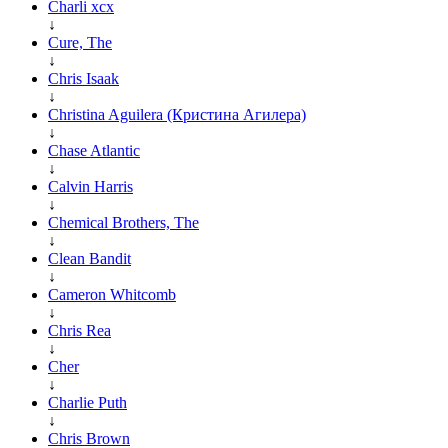
Charli xcx
↓
Cure, The
↓
Chris Isaak
↓
Christina Aguilera (Кристина Агилера)
↓
Chase Atlantic
↓
Calvin Harris
↓
Chemical Brothers, The
↓
Clean Bandit
↓
Cameron Whitcomb
↓
Chris Rea
↓
Cher
↓
Charlie Puth
↓
Chris Brown