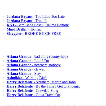
Jordana Bryant
- Too Little Too Late
Jordana Bryant
- Truth Is
KAJ
- Bara Bada Bastu (Trauma Edition)
Mind Driller
- Tic-Tac
Slayyyter
- BROKE BITCH FREE
Ariana Grande
- bad thing (bunny hop)
Ariana Grande
- Like I Do
Ariana Grande
- nowhere, nobody
Ariana Grande
- oh well
Ariana Grande
- Stay
Ashnikko
- Working Bitch
Harry Belafonte
- Abraham, Martin and John
Harry Belafonte
- By the Time I Get to Phoenix
Harry Belafonte
- Crawdad Song
Harry Belafonte
- Gotta Travel On