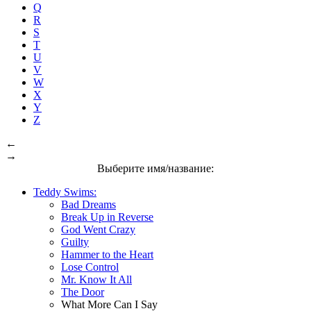
Q
R
S
T
U
V
W
X
Y
Z
←
→
Выберите имя/название:
Teddy Swims:
Bad Dreams
Break Up in Reverse
God Went Crazy
Guilty
Hammer to the Heart
Lose Control
Mr. Know It All
The Door
What More Can I Say