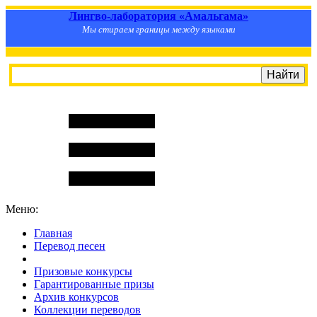
Лингво-лаборатория «Амальгама»
Мы стираем границы между языками
Меню:
Главная
Перевод песен
S
m
i
l
e
R
a
t
e
Призовые конкурсы
Гарантированные призы
Архив конкурсов
Коллекции переводов