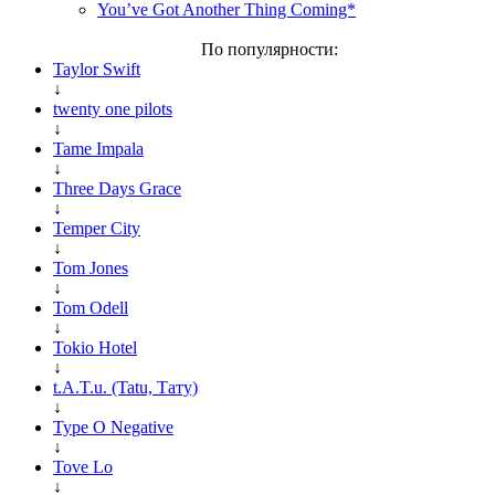
You’ve Got Another Thing Coming*
По популярности:
Taylor Swift
↓
twenty one pilots
↓
Tame Impala
↓
Three Days Grace
↓
Temper City
↓
Tom Jones
↓
Tom Odell
↓
Tokio Hotel
↓
t.A.T.u. (Tatu, Тату)
↓
Type O Negative
↓
Tove Lo
↓