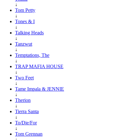
↓
Tom Petty
↓
Tones & I
↓
Talking Heads
↓
Tanzwut
↓
Temptations, The
↓
TRAP MAFIA HOUSE
↓
Two Feet
↓
Tame Impala & JENNIE
↓
Therion
↓
Tierra Santa
↓
To/Die/For
↓
Tom Grennan
↓