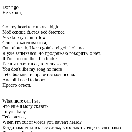
Don't go
Не уходи,
Got my heart rate up real high
Моё сердце бьется всё быстрее,
Vocabulary runnin' low
Слова заканчиваются,
Out of breath, I keep goin' and goin', oh, no
Я уже запыхался, но продолжаю говорить, о нет!
If I'm a record then I'm broke
Если я пластинка, то меня заело,
You don't like my song no more
Тебе больше не нравится моя песня.
And all I need to know is
Просто ответь:
What more can I say
Что ещё я могу сказать
To you baby
Тебе, детка,
When I'm out of words you haven't heard?
Когда закончились все слова, которых ты ещё не слышала?