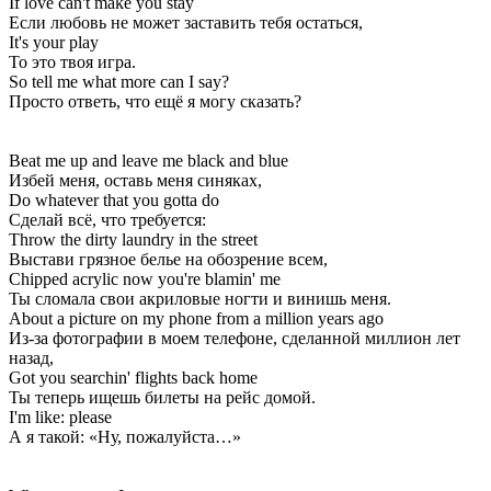
If love can't make you stay
Если любовь не может заставить тебя остаться,
It's your play
То это твоя игра.
So tell me what more can I say?
Просто ответь, что ещё я могу сказать?
Beat me up and leave me black and blue
Избей меня, оставь меня синяках,
Do whatever that you gotta do
Сделай всё, что требуется:
Throw the dirty laundry in the street
Выстави грязное белье на обозрение всем,
Chipped acrylic now you're blamin' me
Ты сломала свои акриловые ногти и винишь меня.
About a picture on my phone from a million years ago
Из-за фотографии в моем телефоне, сделанной миллион лет
назад,
Got you searchin' flights back home
Ты теперь ищешь билеты на рейс домой.
I'm like: please
А я такой: «Ну, пожалуйста…»