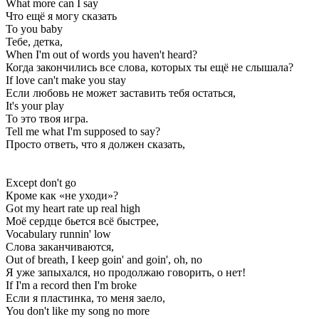
What more can I say
Что ещё я могу сказать
To you baby
Тебе, детка,
When I'm out of words you haven't heard?
Когда закончились все слова, которых ты ещё не слышала?
If love can't make you stay
Если любовь не может заставить тебя остаться,
It's your play
То это твоя игра.
Tell me what I'm supposed to say?
Просто ответь, что я должен сказать,
Except don't go
Кроме как «не уходи»?
Got my heart rate up real high
Моё сердце бьется всё быстрее,
Vocabulary runnin' low
Слова заканчиваются,
Out of breath, I keep goin' and goin', oh, no
Я уже запыхался, но продолжаю говорить, о нет!
If I'm a record then I'm broke
Если я пластинка, то меня заело,
You don't like my song no more