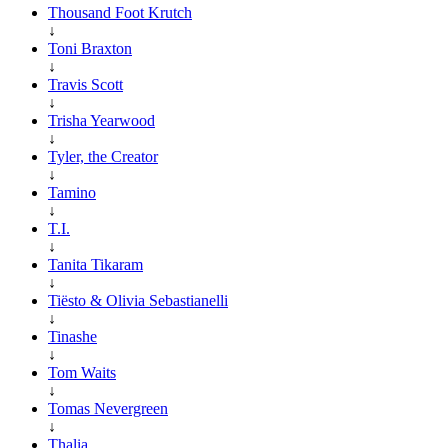
Thousand Foot Krutch
↓
Toni Braxton
↓
Travis Scott
↓
Trisha Yearwood
↓
Tyler, the Creator
↓
Tamino
↓
T.I.
↓
Tanita Tikaram
↓
Tiësto & Olivia Sebastianelli
↓
Tinashe
↓
Tom Waits
↓
Tomas Nevergreen
↓
Thalia