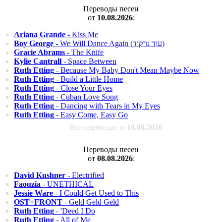
Переводы песен
от
10.08.2026
:
Ariana Grande
- Kiss Me
Boy George
- We Will Dance Again (עוד נרקוד)
Gracie Abrams
- The Knife
Kylie Cantrall
- Space Between
Ruth Etting
- Because My Baby Don't Mean Maybe Now
Ruth Etting
- Build a Little Home
Ruth Etting
- Close Your Eyes
Ruth Etting
- Cuban Love Song
Ruth Etting
- Dancing with Tears in My Eyes
Ruth Etting
- Easy Come, Easy Go
Все переводы за
10.08.2026
Переводы песен
от
08.08.2026
:
David Kushner
- Electrified
Faouzia
- UNETHICAL
Jessie Ware
- I Could Get Used to This
OST+FRONT
- Geld Geld Geld
Ruth Etting
- 'Deed I Do
Ruth Etting
- All of Me