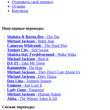
Отправить свой перевод
Отзывы
Контакты
Популярные переводы:
Shakira & Burna Boy
- Dai Dai
Michael Jackson
- Billie Jean
Cameron Whitcomb
- The Hard Way
Temper City
- Self Aware
Shakira feat. Freshlyground
- Waka Waka
Michael Jackson
- Beat It
DA TI
- Take Me There
Rammstein
- Du Hast
Michael Jackson
- They Don't Care About Us
Michael Jackson
- Dirty Diana
Dua Lipa
- Training Season
Eminem
- Just Lose It
Lady Gaga
- Paparazzi
Michael Jackson
- Human Nature
Abba
- The Winner Takes It All
Свежие переводы: