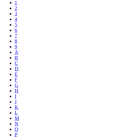
1
2
3
4
5
6
7
8
9
A
B
C
D
E
F
G
H
I
J
K
L
M
N
O
P