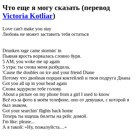
Что еще я могу сказать
(перевод
Victoria Kotliar
)
Love can't make you stay
Любовь не может заставить тебя остаться
Drunken rage came stormin' in
Пьяная ярость ворвалась словно буря.
5 AM, you woke me up again
5 утра: ты снова меня разбудила,
'Cause the doubles on ice and your friend Diane
Потому что двойная порция коктейлей и твоя подруга Диана
Got you all up in your head again
Снова задурили тебе голову.
About a picture on my phone from a girl I used to know
Всё из-за фото в моём телефоне, оно от девушки, с которой я
был знаком,
Got your searchin' flights back home
Теперь ты ищешь билеты на рейс домой.
I'm like: please...
А я такой: «Ну, пожалуйста…»