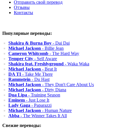
Отправить свой перевод
Отзывы
Контакты
Популярные переводы:
Shakira & Burna Boy
- Dai Dai
Michael Jackson
- Billie Jean
Cameron Whitcomb
- The Hard Way
Temper City
- Self Aware
Shakira feat. Freshlyground
- Waka Waka
Michael Jackson
- Beat It
DA TI
- Take Me There
Rammstein
- Du Hast
Michael Jackson
- They Don't Care About Us
Michael Jackson
- Dirty Diana
Dua Lipa
- Training Season
Eminem
- Just Lose It
Lady Gaga
- Paparazzi
Michael Jackson
- Human Nature
Abba
- The Winner Takes It All
Свежие переводы: