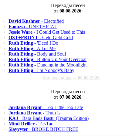
Переводы песен
от
08.08.2026
:
David Kushner
- Electrified
Faouzia
- UNETHICAL
Jessie Ware
- I Could Get Used to This
OST+FRONT
- Geld Geld Geld
Ruth Etting
- 'Deed I Do
Ruth Etting
- All of Me
Ruth Etting
- Body and Soul
Ruth Etting
- Button Up Your Overcoat
Ruth Etting
- Dancing in the Moonlight
Ruth Etting
- I'm Nobody's Baby
Все переводы за
08.08.2026
Переводы песен
от
07.08.2026
:
Jordana Bryant
- Too Little Too Late
Jordana Bryant
- Truth Is
KAJ
- Bara Bada Bastu (Trauma Edition)
Mind Driller
- Tic-Tac
Slayyyter
- BROKE BITCH FREE