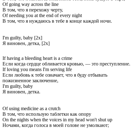
Of going way across the line
В том, что я перехожу черту,
Of needing you at the end of every night
В том, что я нуждаюсь в тебе в конце каждой ночи.
I'm guilty, baby [2x]
Я виновен, детка, [2x]
If having a bleeding heart is a crime
Если когда сердце обливается кровью, — это преступление.
If loving you means I'm serving life
Если любовь к тебе означает, что я буду отбывать
пожизненное заключение,
I'm guilty, baby
Я виновен, детка.
Of using medicine as a crutch
В том, что использую таблетки как опору
On the nights when the voices in my head won't shut up
Ночами, когда голоса в моей голове не умолкают;