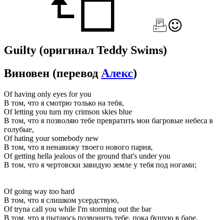
Guilty
(оригинал Teddy Swims)
Виновен
(перевод
Алекс
)
Of having only eyes for you
В том, что я смотрю только на тебя,
Of letting you turn my crimson skies blue
В том, что я позволяю тебе превратить мои багровые небеса в
голубые,
Of hating your somebody new
В том, что я ненавижу твоего нового парня,
Of getting hella jealous of the ground that's under you
В том, что я чертовски завидую земле у тебя под ногами;
Of going way too hard
В том, что я слишком усердствую,
Of tryna call you while I'm storming out the bar
В том, что я пытаюсь позвонить тебе, пока бушую в баре,