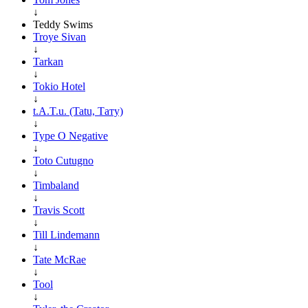
↓
Teddy Swims
Troye Sivan
↓
Tarkan
↓
Tokio Hotel
↓
t.A.T.u. (Tatu, Тату)
↓
Type O Negative
↓
Toto Cutugno
↓
Timbaland
↓
Travis Scott
↓
Till Lindemann
↓
Tate McRae
↓
Tool
↓