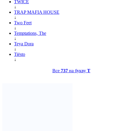
TWICE
↓
TRAP MAFIA HOUSE
↓
Two Feet
↓
Temptations, The
↓
Teya Dora
↓
Tiësto
↓
Все
737
на букву
T