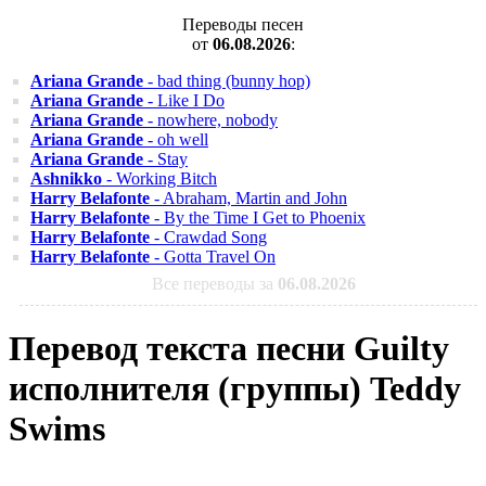
Переводы песен
от
06.08.2026
:
Ariana Grande
- bad thing (bunny hop)
Ariana Grande
- Like I Do
Ariana Grande
- nowhere, nobody
Ariana Grande
- oh well
Ariana Grande
- Stay
Ashnikko
- Working Bitch
Harry Belafonte
- Abraham, Martin and John
Harry Belafonte
- By the Time I Get to Phoenix
Harry Belafonte
- Crawdad Song
Harry Belafonte
- Gotta Travel On
Все переводы за
06.08.2026
Перевод текста песни Guilty
исполнителя (группы) Teddy
Swims