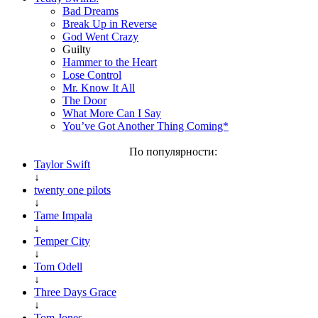
Bad Dreams
Break Up in Reverse
God Went Crazy
Guilty
Hammer to the Heart
Lose Control
Mr. Know It All
The Door
What More Can I Say
You’ve Got Another Thing Coming*
По популярности:
Taylor Swift
↓
twenty one pilots
↓
Tame Impala
↓
Temper City
↓
Tom Odell
↓
Three Days Grace
↓
Tom Jones