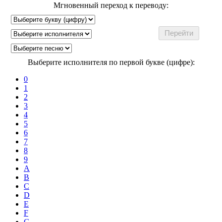
Мгновенный переход к переводу:
Выберите исполнителя по первой букве (цифре):
0
1
2
3
4
5
6
7
8
9
A
B
C
D
E
F
G