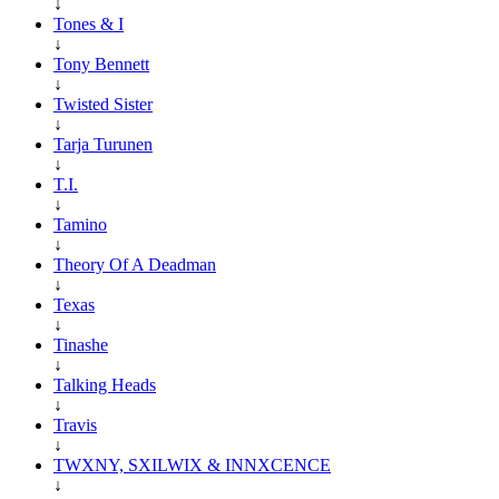
↓
Tones & I
↓
Tony Bennett
↓
Twisted Sister
↓
Tarja Turunen
↓
T.I.
↓
Tamino
↓
Theory Of A Deadman
↓
Texas
↓
Tinashe
↓
Talking Heads
↓
Travis
↓
TWXNY, SXILWIX & INNXCENCE
↓