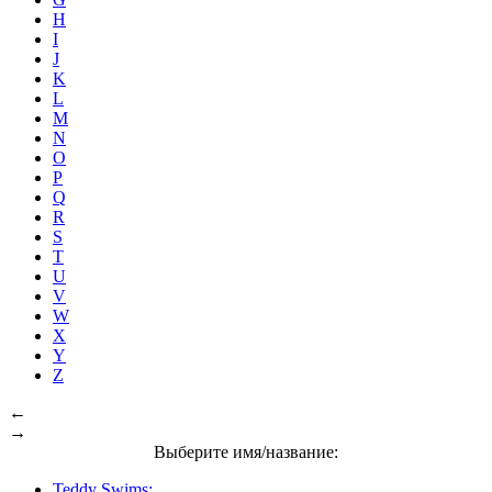
H
I
J
K
L
M
N
O
P
Q
R
S
T
U
V
W
X
Y
Z
←
→
Выберите имя/название:
Teddy Swims: