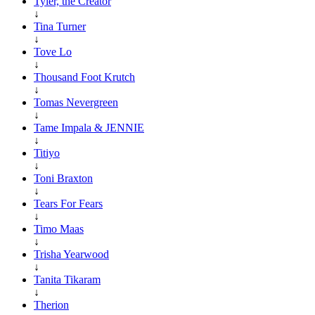
Tyler, the Creator
↓
Tina Turner
↓
Tove Lo
↓
Thousand Foot Krutch
↓
Tomas Nevergreen
↓
Tame Impala & JENNIE
↓
Titiyo
↓
Toni Braxton
↓
Tears For Fears
↓
Timo Maas
↓
Trisha Yearwood
↓
Tanita Tikaram
↓
Therion