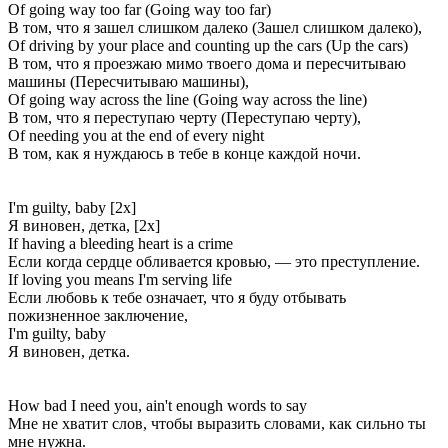
Of going way too far (Going way too far)
В том, что я зашел слишком далеко (Зашел слишком далеко),
Of driving by your place and counting up the cars (Up the cars)
В том, что я проезжаю мимо твоего дома и пересчитываю
машины (Пересчитываю машины),
Of going way across the line (Going way across the line)
В том, что я переступаю черту (Переступаю черту),
Of needing you at the end of every night
В том, как я нуждаюсь в тебе в конце каждой ночи.
I'm guilty, baby [2x]
Я виновен, детка, [2x]
If having a bleeding heart is a crime
Если когда сердце обливается кровью, — это преступление.
If loving you means I'm serving life
Если любовь к тебе означает, что я буду отбывать
пожизненное заключение,
I'm guilty, baby
Я виновен, детка.
How bad I need you, ain't enough words to say
Мне не хватит слов, чтобы выразить словами, как сильно ты
мне нужна.