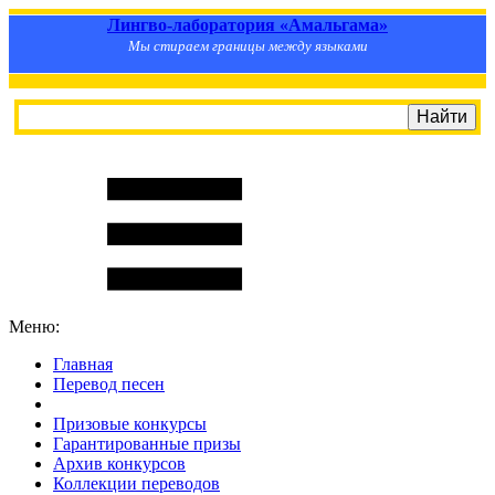
Лингво-лаборатория «Амальгама»
Мы стираем границы между языками
Меню:
Главная
Перевод песен
S
m
i
l
e
R
a
t
e
Призовые конкурсы
Гарантированные призы
Архив конкурсов
Коллекции переводов