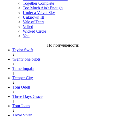
Together Complete
Too Much Ain't Enough
Under a Velvet Sky
Unknown III
Vale of Tears
Veiled
Wicked Circle
You
По популярности:
Taylor Swift
↓
twenty one pilots
↓
Tame Impala
↓
Temper City
↓
Tom Odell
↓
Three Days Grace
↓
Tom Jones
↓
Troye Sivan