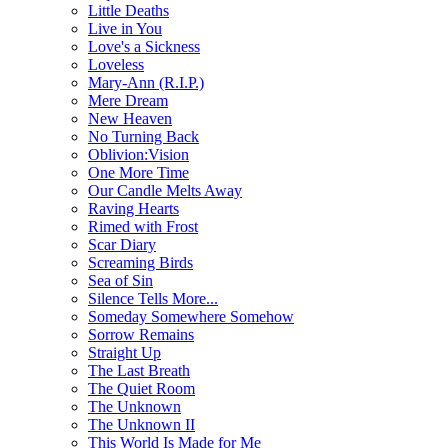
Little Deaths
Live in You
Love's a Sickness
Loveless
Mary-Ann (R.I.P.)
Mere Dream
New Heaven
No Turning Back
Oblivion:Vision
One More Time
Our Candle Melts Away
Raving Hearts
Rimed with Frost
Scar Diary
Screaming Birds
Sea of Sin
Silence Tells More...
Someday Somewhere Somehow
Sorrow Remains
Straight Up
The Last Breath
The Quiet Room
The Unknown
The Unknown II
This World Is Made for Me