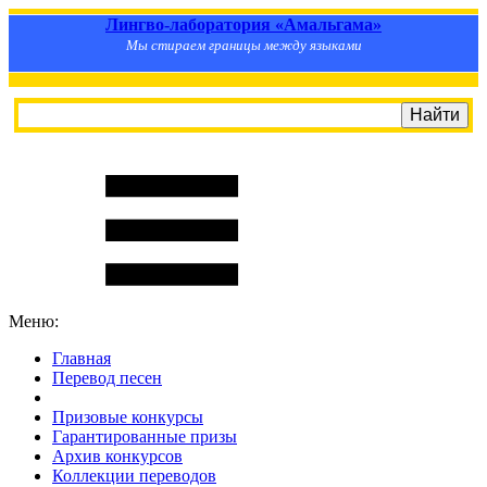
Лингво-лаборатория «Амальгама»
Мы стираем границы между языками
Меню:
Главная
Перевод песен
S
m
i
l
e
R
a
t
e
Призовые конкурсы
Гарантированные призы
Архив конкурсов
Коллекции переводов