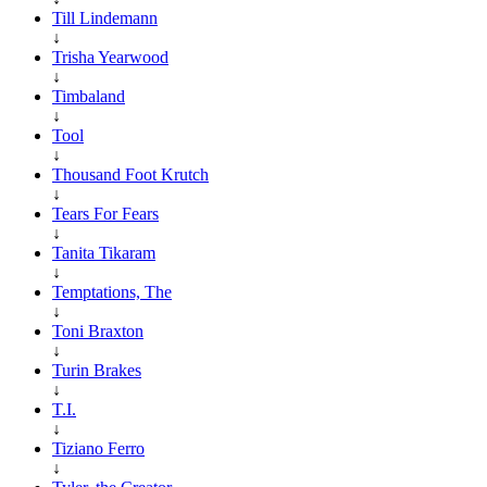
Till Lindemann
↓
Trisha Yearwood
↓
Timbaland
↓
Tool
↓
Thousand Foot Krutch
↓
Tears For Fears
↓
Tanita Tikaram
↓
Temptations, The
↓
Toni Braxton
↓
Turin Brakes
↓
T.I.
↓
Tiziano Ferro
↓