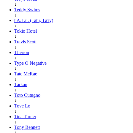
↓
Teddy Swims
↓
t.A.T.u. (Tatu, Тату)
↓
Tokio Hotel
↓
Travis Scott
↓
Therion
↓
Type O Negative
↓
Tate McRae
↓
Tarkan
↓
Toto Cutugno
↓
Tove Lo
↓
Tina Turner
↓
Tony Bennett
↓