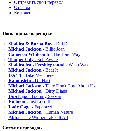
Отправить свой перевод
Отзывы
Контакты
Популярные переводы:
Shakira & Burna Boy
- Dai Dai
Michael Jackson
- Billie Jean
Cameron Whitcomb
- The Hard Way
Temper City
- Self Aware
Shakira feat. Freshlyground
- Waka Waka
Michael Jackson
- Beat It
DA TI
- Take Me There
Rammstein
- Du Hast
Michael Jackson
- They Don't Care About Us
Michael Jackson
- Dirty Diana
Dua Lipa
- Training Season
Eminem
- Just Lose It
Lady Gaga
- Paparazzi
Michael Jackson
- Human Nature
Abba
- The Winner Takes It All
Свежие переводы: