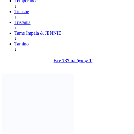
Temperance
↓
Tinashe
↓
Tristania
↓
Tame Impala & JENNIE
↓
Tamino
↓
Все
737
на букву
T