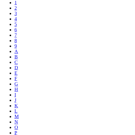
1
2
3
4
5
6
7
8
9
A
B
C
D
E
F
G
H
I
J
K
L
M
N
O
P