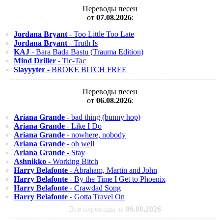
Переводы песен
от
07.08.2026
:
Jordana Bryant
- Too Little Too Late
Jordana Bryant
- Truth Is
KAJ
- Bara Bada Bastu (Trauma Edition)
Mind Driller
- Tic-Tac
Slayyyter
- BROKE BITCH FREE
Переводы песен
от
06.08.2026
:
Ariana Grande
- bad thing (bunny hop)
Ariana Grande
- Like I Do
Ariana Grande
- nowhere, nobody
Ariana Grande
- oh well
Ariana Grande
- Stay
Ashnikko
- Working Bitch
Harry Belafonte
- Abraham, Martin and John
Harry Belafonte
- By the Time I Get to Phoenix
Harry Belafonte
- Crawdad Song
Harry Belafonte
- Gotta Travel On
Все переводы за
06.08.2026