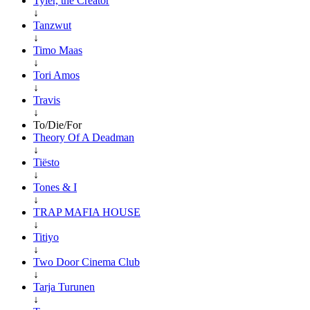
Tyler, the Creator
↓
Tanzwut
↓
Timo Maas
↓
Tori Amos
↓
Travis
↓
To/Die/For
Theory Of A Deadman
↓
Tiësto
↓
Tones & I
↓
TRAP MAFIA HOUSE
↓
Titiyo
↓
Two Door Cinema Club
↓
Tarja Turunen
↓