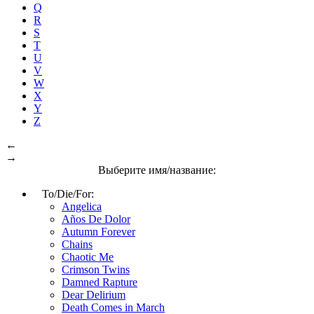
Q
R
S
T
U
V
W
X
Y
Z
←
→
Выберите имя/название:
To/Die/For:
Angelica
Años De Dolor
Autumn Forever
Chains
Chaotic Me
Crimson Twins
Damned Rapture
Dear Delirium
Death Comes in March