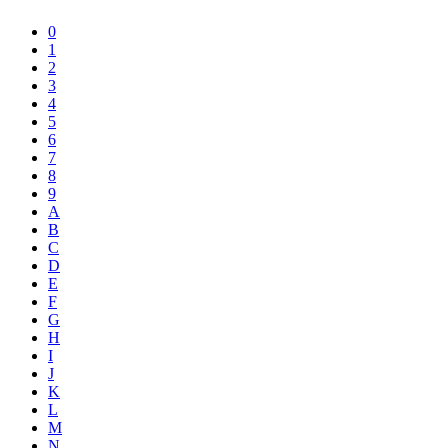
0
1
2
3
4
5
6
7
8
9
A
B
C
D
E
F
G
H
I
J
K
L
M
N