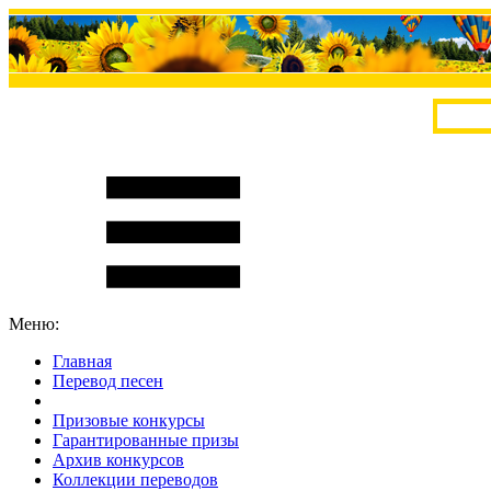
Меню:
Главная
Перевод песен
S
m
i
l
e
R
a
t
e
Призовые конкурсы
Гарантированные призы
Архив конкурсов
Коллекции переводов