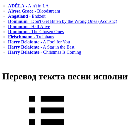
ADÉLA
- Ain't in LA
Alyssa Grace
- Bloodstream
Angstland
- Endzeit
Dominum
- Don't Get Bitten by the Wrong Ones (Acoustic)
Dominum
- Half Alive
Dominum
- The Chosen Ones
Fleischmann
- Treibhaus
Harry Belafonte
- A Fool for You
Harry Belafonte
- A Star in the East
Harry Belafonte
- Christmas Is Coming
Перевод текста песни исполни