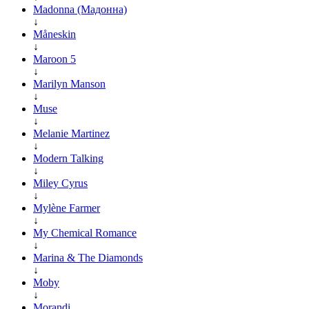
Madonna (Мадонна)
↓
Måneskin
↓
Maroon 5
↓
Marilyn Manson
↓
Muse
↓
Melanie Martinez
↓
Modern Talking
↓
Miley Cyrus
↓
Mylène Farmer
↓
My Chemical Romance
↓
Marina & The Diamonds
↓
Moby
↓
Morandi