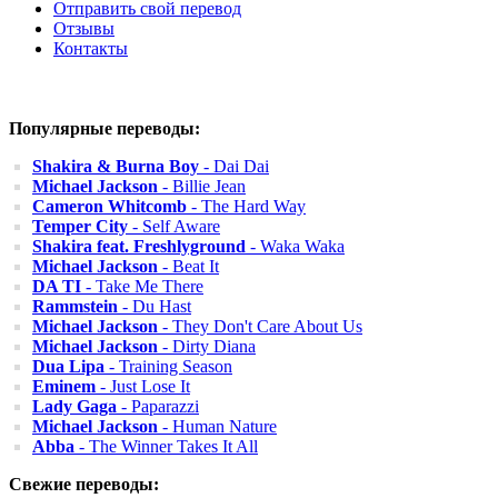
Отправить свой перевод
Отзывы
Контакты
Популярные переводы:
Shakira & Burna Boy
- Dai Dai
Michael Jackson
- Billie Jean
Cameron Whitcomb
- The Hard Way
Temper City
- Self Aware
Shakira feat. Freshlyground
- Waka Waka
Michael Jackson
- Beat It
DA TI
- Take Me There
Rammstein
- Du Hast
Michael Jackson
- They Don't Care About Us
Michael Jackson
- Dirty Diana
Dua Lipa
- Training Season
Eminem
- Just Lose It
Lady Gaga
- Paparazzi
Michael Jackson
- Human Nature
Abba
- The Winner Takes It All
Свежие переводы: