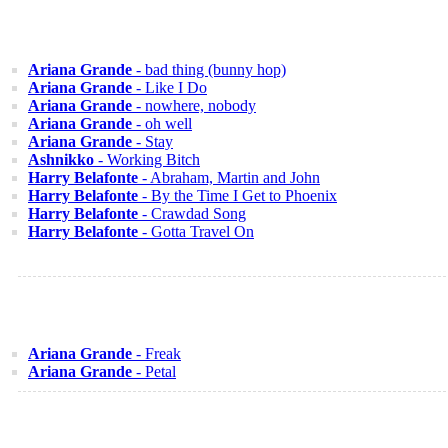
Ariana Grande
- bad thing (bunny hop)
Ariana Grande
- Like I Do
Ariana Grande
- nowhere, nobody
Ariana Grande
- oh well
Ariana Grande
- Stay
Ashnikko
- Working Bitch
Harry Belafonte
- Abraham, Martin and John
Harry Belafonte
- By the Time I Get to Phoenix
Harry Belafonte
- Crawdad Song
Harry Belafonte
- Gotta Travel On
Ariana Grande
- Freak
Ariana Grande
- Petal