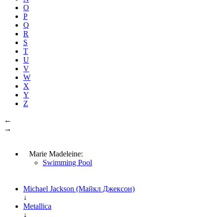
O
P
Q
R
S
T
U
V
W
X
Y
Z
←
→
Marie Madeleine:
Swimming Pool
Michael Jackson (Майкл Джексон)
↓
Metallica
↓