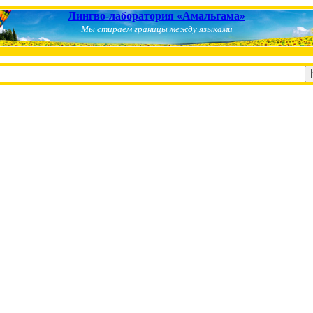
Лингво-лаборатория «Амальгама»
Мы стираем границы между языками