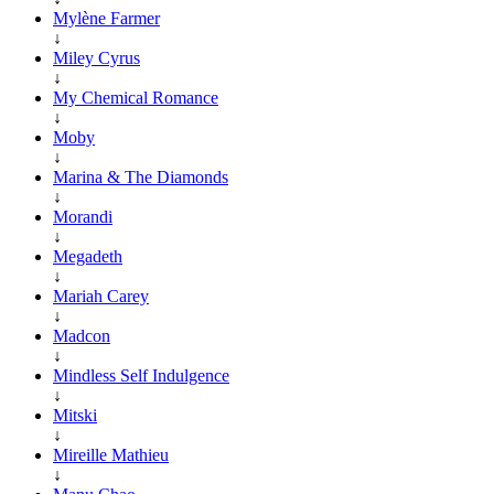
Mylène Farmer
↓
Miley Cyrus
↓
My Chemical Romance
↓
Moby
↓
Marina & The Diamonds
↓
Morandi
↓
Megadeth
↓
Mariah Carey
↓
Madcon
↓
Mindless Self Indulgence
↓
Mitski
↓
Mireille Mathieu
↓