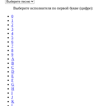
Выберите исполнителя по первой букве (цифре):
0
1
2
3
4
5
6
7
8
9
A
B
C
D
E
F
G
H
I
J
K
L