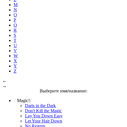
M
N
O
P
Q
R
S
T
U
V
W
X
Y
Z
←
→
Выберите имя/название:
Magic!:
Darts in the Dark
Don't Kill the Magic
Lay You Down Easy
Let Your Hair Down
No Regrets