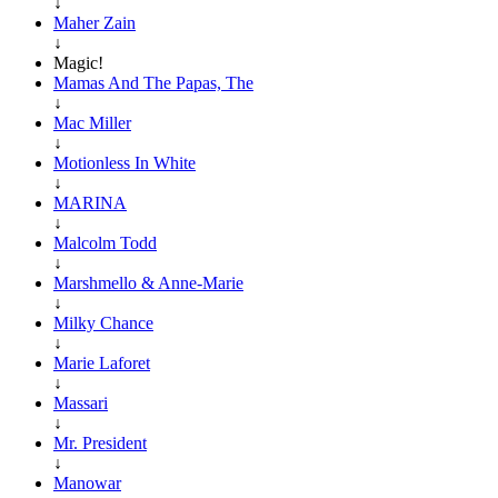
↓
Maher Zain
↓
Magic!
Mamas And The Papas, The
↓
Mac Miller
↓
Motionless In White
↓
MARINA
↓
Malcolm Todd
↓
Marshmello & Anne-Marie
↓
Milky Chance
↓
Marie Laforet
↓
Massari
↓
Mr. President
↓
Manowar