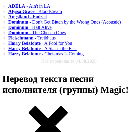
ADÉLA
- Ain't in LA
Alyssa Grace
- Bloodstream
Angstland
- Endzeit
Dominum
- Don't Get Bitten by the Wrong Ones (Acoustic)
Dominum
- Half Alive
Dominum
- The Chosen Ones
Fleischmann
- Treibhaus
Harry Belafonte
- A Fool for You
Harry Belafonte
- A Star in the East
Harry Belafonte
- Christmas Is Coming
Все переводы за
04.08.2026
Перевод текста песни
исполнителя (группы) Magic!