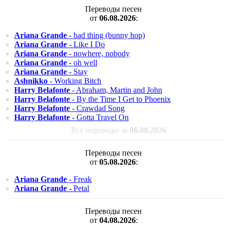
Переводы песен
от
06.08.2026
:
Ariana Grande
- bad thing (bunny hop)
Ariana Grande
- Like I Do
Ariana Grande
- nowhere, nobody
Ariana Grande
- oh well
Ariana Grande
- Stay
Ashnikko
- Working Bitch
Harry Belafonte
- Abraham, Martin and John
Harry Belafonte
- By the Time I Get to Phoenix
Harry Belafonte
- Crawdad Song
Harry Belafonte
- Gotta Travel On
Все переводы за
06.08.2026
Переводы песен
от
05.08.2026
:
Ariana Grande
- Freak
Ariana Grande
- Petal
Переводы песен
от
04.08.2026
: