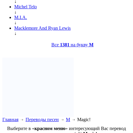
↓
Michel Telo
↓
M.I.A.
↓
Macklemore And Ryan Lewis
↓
Все
1381
на букву
M
Главная
Переводы песен
M
Magic!
Выберите в «
красном меню
» интересующий Вас перевод