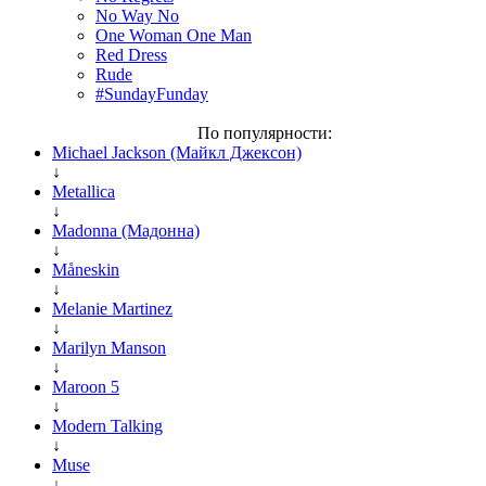
No Way No
One Woman One Man
Red Dress
Rude
#SundayFunday
По популярности:
Michael Jackson (Майкл Джексон)
↓
Metallica
↓
Madonna (Мадонна)
↓
Måneskin
↓
Melanie Martinez
↓
Marilyn Manson
↓
Maroon 5
↓
Modern Talking
↓
Muse
↓