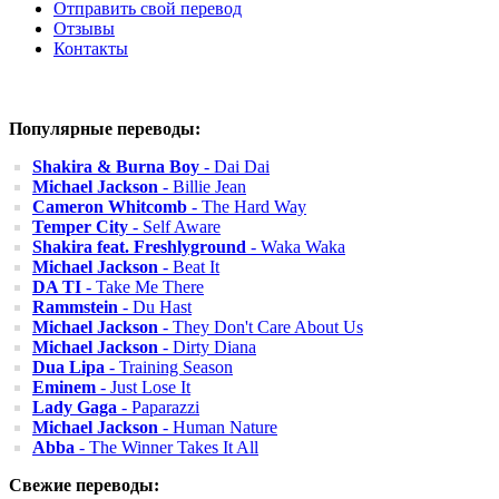
Отправить свой перевод
Отзывы
Контакты
Популярные переводы:
Shakira & Burna Boy
- Dai Dai
Michael Jackson
- Billie Jean
Cameron Whitcomb
- The Hard Way
Temper City
- Self Aware
Shakira feat. Freshlyground
- Waka Waka
Michael Jackson
- Beat It
DA TI
- Take Me There
Rammstein
- Du Hast
Michael Jackson
- They Don't Care About Us
Michael Jackson
- Dirty Diana
Dua Lipa
- Training Season
Eminem
- Just Lose It
Lady Gaga
- Paparazzi
Michael Jackson
- Human Nature
Abba
- The Winner Takes It All
Свежие переводы: