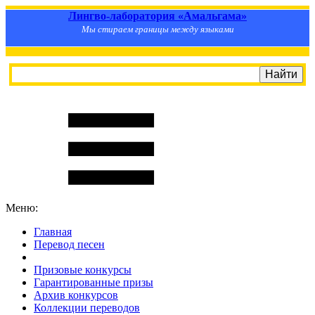
Лингво-лаборатория «Амальгама»
Мы стираем границы между языками
Меню:
Главная
Перевод песен
S
m
i
l
e
R
a
t
e
Призовые конкурсы
Гарантированные призы
Архив конкурсов
Коллекции переводов