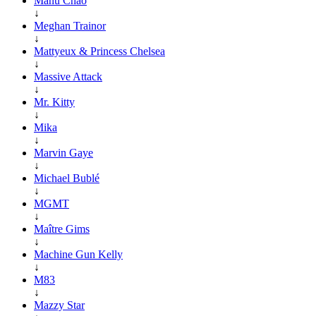
Manu Chao
↓
Meghan Trainor
↓
Mattyeux & Princess Chelsea
↓
Massive Attack
↓
Mr. Kitty
↓
Mika
↓
Marvin Gaye
↓
Michael Bublé
↓
MGMT
↓
Maître Gims
↓
Machine Gun Kelly
↓
M83
↓
Mazzy Star