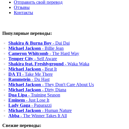
Отправить свой перевод
Отзывы
Контакты
Популярные переводы:
Shakira & Burna Boy
- Dai Dai
Michael Jackson
- Billie Jean
Cameron Whitcomb
- The Hard Way
Temper City
- Self Aware
Shakira feat. Freshlyground
- Waka Waka
Michael Jackson
- Beat It
DA TI
- Take Me There
Rammstein
- Du Hast
Michael Jackson
- They Don't Care About Us
Michael Jackson
- Dirty Diana
Dua Lipa
- Training Season
Eminem
- Just Lose It
Lady Gaga
- Paparazzi
Michael Jackson
- Human Nature
Abba
- The Winner Takes It All
Свежие переводы: