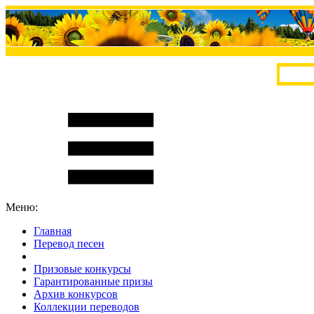
Меню:
Главная
Перевод песен
S
m
i
l
e
R
a
t
e
Призовые конкурсы
Гарантированные призы
Архив конкурсов
Коллекции переводов