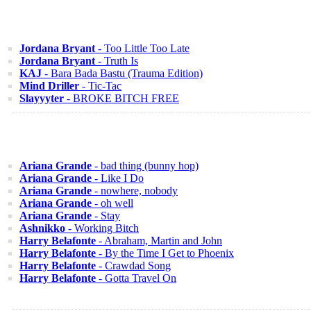
Jordana Bryant
- Too Little Too Late
Jordana Bryant
- Truth Is
KAJ
- Bara Bada Bastu (Trauma Edition)
Mind Driller
- Tic-Tac
Slayyyter
- BROKE BITCH FREE
Ariana Grande
- bad thing (bunny hop)
Ariana Grande
- Like I Do
Ariana Grande
- nowhere, nobody
Ariana Grande
- oh well
Ariana Grande
- Stay
Ashnikko
- Working Bitch
Harry Belafonte
- Abraham, Martin and John
Harry Belafonte
- By the Time I Get to Phoenix
Harry Belafonte
- Crawdad Song
Harry Belafonte
- Gotta Travel On