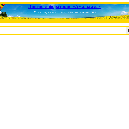
Лингво-лаборатория «Амальгама»
Мы стираем границы между языками