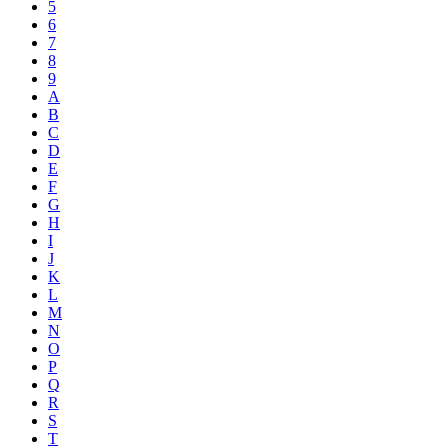
5
6
7
8
9
A
B
C
D
E
F
G
H
I
J
K
L
M
N
O
P
Q
R
S
T