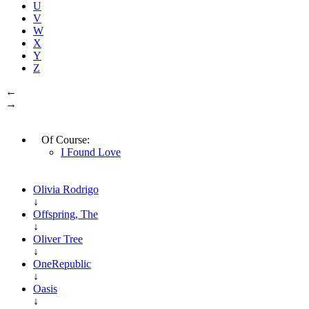
U
V
W
X
Y
Z
←
→
Of Course:
I Found Love
Olivia Rodrigo
↓
Offspring, The
↓
Oliver Tree
↓
OneRepublic
↓
Oasis
↓