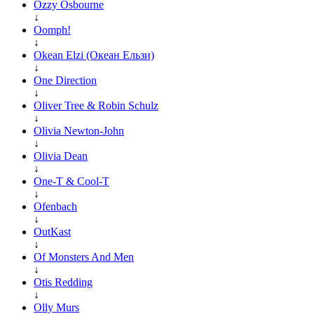
Ozzy Osbourne
↓
Oomph!
↓
Okean Elzi (Океан Ельзи)
↓
One Direction
↓
Oliver Tree & Robin Schulz
↓
Olivia Newton-John
↓
Olivia Dean
↓
One-T & Cool-T
↓
Ofenbach
↓
OutKast
↓
Of Monsters And Men
↓
Otis Redding
↓
Olly Murs