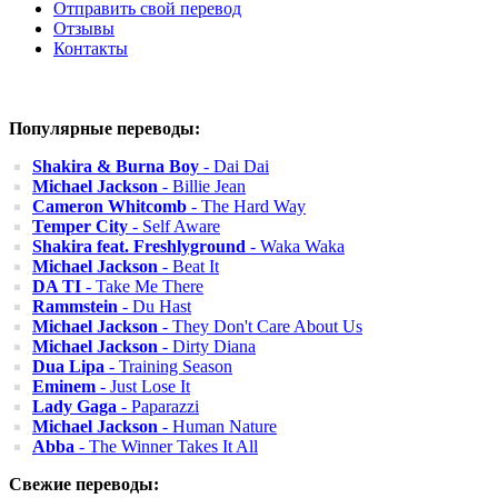
Отправить свой перевод
Отзывы
Контакты
Популярные переводы:
Shakira & Burna Boy
- Dai Dai
Michael Jackson
- Billie Jean
Cameron Whitcomb
- The Hard Way
Temper City
- Self Aware
Shakira feat. Freshlyground
- Waka Waka
Michael Jackson
- Beat It
DA TI
- Take Me There
Rammstein
- Du Hast
Michael Jackson
- They Don't Care About Us
Michael Jackson
- Dirty Diana
Dua Lipa
- Training Season
Eminem
- Just Lose It
Lady Gaga
- Paparazzi
Michael Jackson
- Human Nature
Abba
- The Winner Takes It All
Свежие переводы: