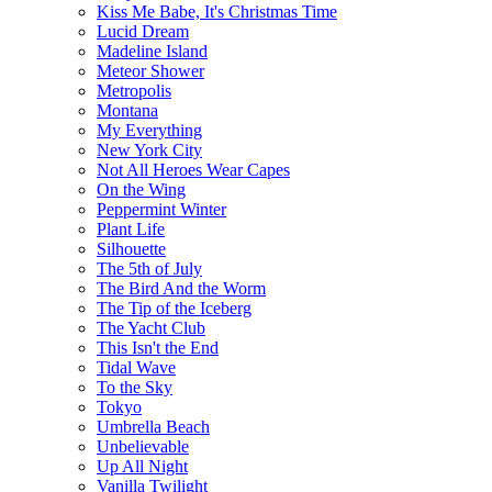
Kiss Me Babe, It's Christmas Time
Lucid Dream
Madeline Island
Meteor Shower
Metropolis
Montana
My Everything
New York City
Not All Heroes Wear Capes
On the Wing
Peppermint Winter
Plant Life
Silhouette
The 5th of July
The Bird And the Worm
The Tip of the Iceberg
The Yacht Club
This Isn't the End
Tidal Wave
To the Sky
Tokyo
Umbrella Beach
Unbelievable
Up All Night
Vanilla Twilight