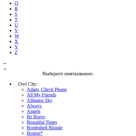
Q
R
S
T
U
V
W
X
Y
Z
←
→
Выберите имя/название:
Owl City:
Adam, Check Please
All My Friends
Alligator Sky
Always
Angels
Be Brave
Beautiful Times
Bombshell Blonde
Boston*