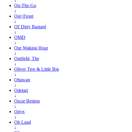
↓
On-The-Go
↓
Ost+Front
↓
Ol' Dirty Bastard
↓
OMD
↓
Our Waking Hour
↓
Outfield, The
↓
Oliver Tree & Little Big
↓
Ottawan
↓
Odetari
↓
Oscar Benton
↓
Onyx
↓
Oh Land
↓