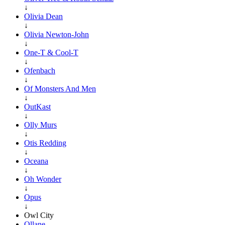
↓
Olivia Dean
↓
Olivia Newton-John
↓
One-T & Cool-T
↓
Ofenbach
↓
Of Monsters And Men
↓
OutKast
↓
Olly Murs
↓
Otis Redding
↓
Oceana
↓
Oh Wonder
↓
Opus
↓
Owl City
Ollane