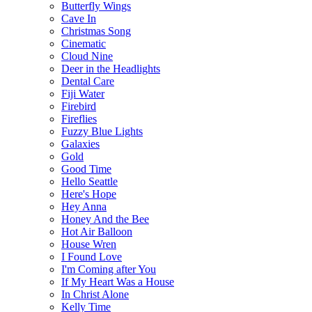
Butterfly Wings
Cave In
Christmas Song
Cinematic
Cloud Nine
Deer in the Headlights
Dental Care
Fiji Water
Firebird
Fireflies
Fuzzy Blue Lights
Galaxies
Gold
Good Time
Hello Seattle
Here's Hope
Hey Anna
Honey And the Bee
Hot Air Balloon
House Wren
I Found Love
I'm Coming after You
If My Heart Was a House
In Christ Alone
Kelly Time