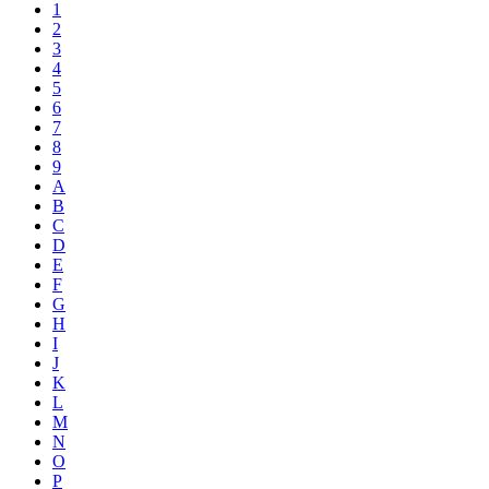
1
2
3
4
5
6
7
8
9
A
B
C
D
E
F
G
H
I
J
K
L
M
N
O
P