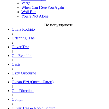
Verge
When Can I See You Again
Wolf Bite
You're Not Alone
По популярности:
Olivia Rodrigo
↓
Offspring, The
↓
Oliver Tree
↓
OneRepublic
↓
Oasis
↓
Ozzy Osbourne
↓
Okean Elzi (Океан Ельзи)
↓
One Direction
↓
Oomph!
↓
Oliver Tree & Robin Schulz