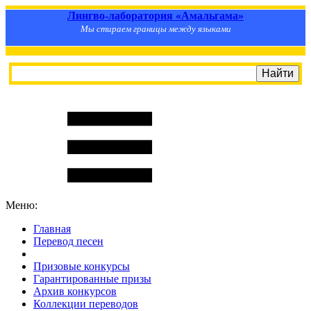
Лингво-лаборатория «Амальгама»
Мы стираем границы между языками
Меню:
Главная
Перевод песен
S
m
i
l
e
R
a
t
e
Призовые конкурсы
Гарантированные призы
Архив конкурсов
Коллекции переводов