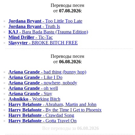
Переводы песен
от
07.08.2026
:
Jordana Bryant
- Too Little Too Late
Jordana Bryant
- Truth Is
KAJ
- Bara Bada Bastu (Trauma Edition)
Mind Driller
- Tic-Tac
Slayyyter
- BROKE BITCH FREE
Переводы песен
от
06.08.2026
:
Ariana Grande
- bad thing (bunny hop)
Ariana Grande
- Like I Do
Ariana Grande
- nowhere, nobody
Ariana Grande
- oh well
Ariana Grande
- Stay
Ashnikko
- Working Bitch
Harry Belafonte
- Abraham, Martin and John
Harry Belafonte
- By the Time I Get to Phoenix
Harry Belafonte
- Crawdad Song
Harry Belafonte
- Gotta Travel On
Все переводы за
06.08.2026