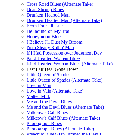
Cross Road Blues (Alternate Take)
Dead Shrimp Blues
Drunken Hearted Man
Drunken Hearted Man (Alternate Take)
From Four till Late
Hellhound on My Trail
Honeymoon Blues
I Believe I'll Dust My Broom
I'm a Steady Rollin' Man
If I Had Possession over Judgment Day
Kind Hearted Woman Blues
Kind Hearted Woman Blues (Alternate Take)
Last Fair Deal Gone Down
Little Queen of Spades
Little Queen of Spades (Alternate Take)
Love in Vain
Love in Vain (Alternate Take)
Malted Milk
Me and the Devil Blues
Me and the Devil Blues (Alternate Take)
Milkcow's Calf Blues
Milkcow's Calf Blues (Alternate Take)
Phonograph Blues
Phonograph Blues (Alternate Take)
Preachin' Blues (Up Jumped the Devil)