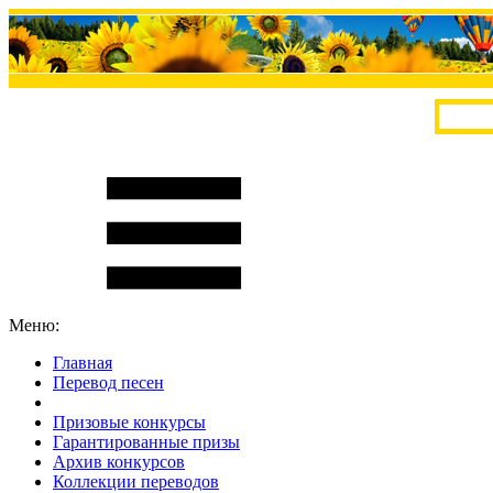
Меню:
Главная
Перевод песен
S
m
i
l
e
R
a
t
e
Призовые конкурсы
Гарантированные призы
Архив конкурсов
Коллекции переводов