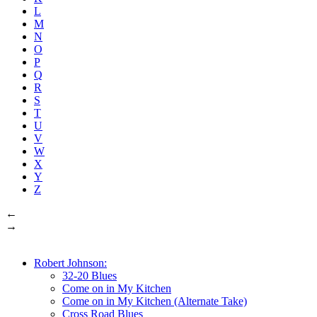
L
M
N
O
P
Q
R
S
T
U
V
W
X
Y
Z
←
→
Robert Johnson:
32-20 Blues
Come on in My Kitchen
Come on in My Kitchen (Alternate Take)
Cross Road Blues