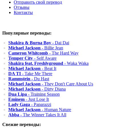
Отправить свой перевод
Отзывы
Контакты
Популярные переводы:
Shakira & Burna Boy
- Dai Dai
Michael Jackson
- Billie Jean
Cameron Whitcomb
- The Hard Way
Temper City
- Self Aware
Shakira feat. Freshlyground
- Waka Waka
Michael Jackson
- Beat It
DA TI
- Take Me There
Rammstein
- Du Hast
Michael Jackson
- They Don't Care About Us
Michael Jackson
- Dirty Diana
Dua Lipa
- Training Season
Eminem
- Just Lose It
Lady Gaga
- Paparazzi
Michael Jackson
- Human Nature
Abba
- The Winner Takes It All
Свежие переводы: