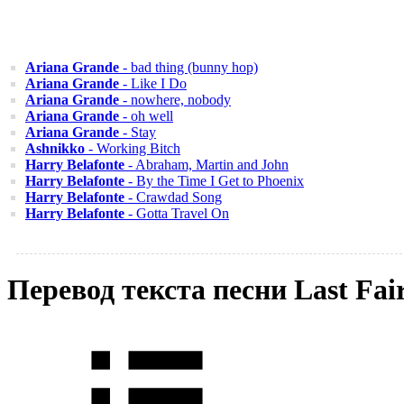
Ariana Grande
- bad thing (bunny hop)
Ariana Grande
- Like I Do
Ariana Grande
- nowhere, nobody
Ariana Grande
- oh well
Ariana Grande
- Stay
Ashnikko
- Working Bitch
Harry Belafonte
- Abraham, Martin and John
Harry Belafonte
- By the Time I Get to Phoenix
Harry Belafonte
- Crawdad Song
Harry Belafonte
- Gotta Travel On
Перевод текста песни Last Fa