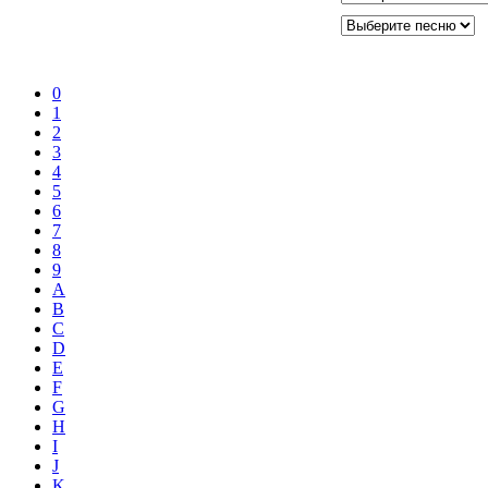
0
1
2
3
4
5
6
7
8
9
A
B
C
D
E
F
G
H
I
J
K