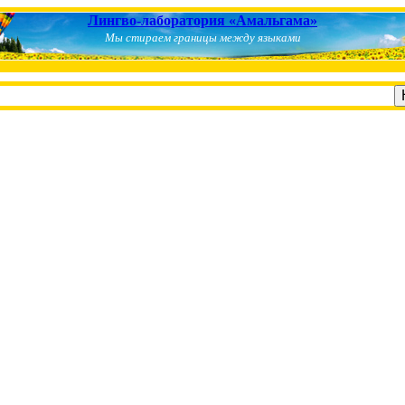
Лингво-лаборатория «Амальгама»
Мы стираем границы между языками