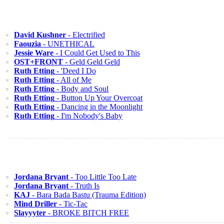
David Kushner
- Electrified
Faouzia
- UNETHICAL
Jessie Ware
- I Could Get Used to This
OST+FRONT
- Geld Geld Geld
Ruth Etting
- 'Deed I Do
Ruth Etting
- All of Me
Ruth Etting
- Body and Soul
Ruth Etting
- Button Up Your Overcoat
Ruth Etting
- Dancing in the Moonlight
Ruth Etting
- I'm Nobody's Baby
Jordana Bryant
- Too Little Too Late
Jordana Bryant
- Truth Is
KAJ
- Bara Bada Bastu (Trauma Edition)
Mind Driller
- Tic-Tac
Slayyyter
- BROKE BITCH FREE