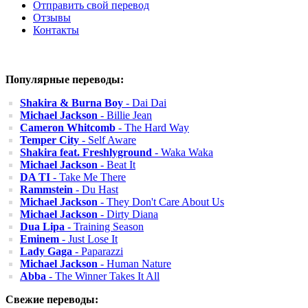
Отправить свой перевод
Отзывы
Контакты
Популярные переводы:
Shakira & Burna Boy
- Dai Dai
Michael Jackson
- Billie Jean
Cameron Whitcomb
- The Hard Way
Temper City
- Self Aware
Shakira feat. Freshlyground
- Waka Waka
Michael Jackson
- Beat It
DA TI
- Take Me There
Rammstein
- Du Hast
Michael Jackson
- They Don't Care About Us
Michael Jackson
- Dirty Diana
Dua Lipa
- Training Season
Eminem
- Just Lose It
Lady Gaga
- Paparazzi
Michael Jackson
- Human Nature
Abba
- The Winner Takes It All
Свежие переводы: