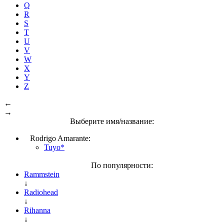
Q
R
S
T
U
V
W
X
Y
Z
←
→
Выберите имя/название:
Rodrigo Amarante:
Tuyo*
По популярности:
Rammstein
↓
Radiohead
↓
Rihanna
↓