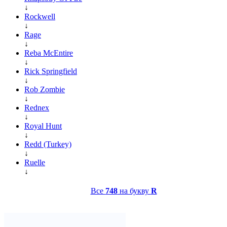
↓
Rockwell
↓
Rage
↓
Reba McEntire
↓
Rick Springfield
↓
Rob Zombie
↓
Rednex
↓
Royal Hunt
↓
Redd (Turkey)
↓
Ruelle
↓
Все
748
на букву
R