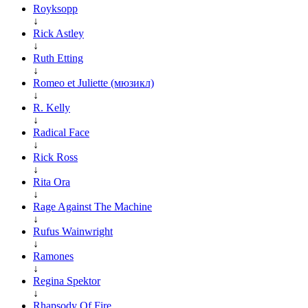
Royksopp
↓
Rick Astley
↓
Ruth Etting
↓
Romeo et Juliette (мюзикл)
↓
R. Kelly
↓
Radical Face
↓
Rick Ross
↓
Rita Ora
↓
Rage Against The Machine
↓
Rufus Wainwright
↓
Ramones
↓
Regina Spektor
↓
Rhapsody Of Fire