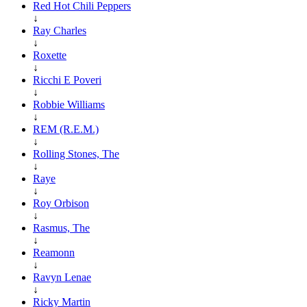
Red Hot Chili Peppers
↓
Ray Charles
↓
Roxette
↓
Ricchi E Poveri
↓
Robbie Williams
↓
REM (R.E.M.)
↓
Rolling Stones, The
↓
Raye
↓
Roy Orbison
↓
Rasmus, The
↓
Reamonn
↓
Ravyn Lenae
↓
Ricky Martin