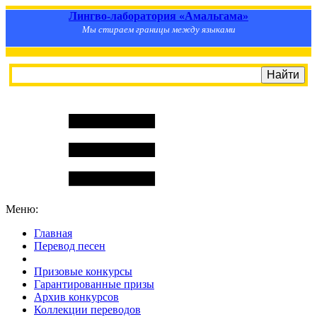
Лингво-лаборатория «Амальгама»
Мы стираем границы между языками
Меню:
Главная
Перевод песен
S
m
i
l
e
R
a
t
e
Призовые конкурсы
Гарантированные призы
Архив конкурсов
Коллекции переводов