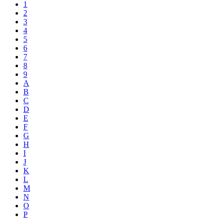
1
2
3
4
5
6
7
8
9
A
B
C
D
E
F
G
H
I
J
K
L
M
N
O
P