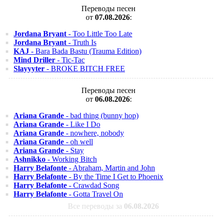
Переводы песен
от
07.08.2026
:
Jordana Bryant
- Too Little Too Late
Jordana Bryant
- Truth Is
KAJ
- Bara Bada Bastu (Trauma Edition)
Mind Driller
- Tic-Tac
Slayyyter
- BROKE BITCH FREE
Переводы песен
от
06.08.2026
:
Ariana Grande
- bad thing (bunny hop)
Ariana Grande
- Like I Do
Ariana Grande
- nowhere, nobody
Ariana Grande
- oh well
Ariana Grande
- Stay
Ashnikko
- Working Bitch
Harry Belafonte
- Abraham, Martin and John
Harry Belafonte
- By the Time I Get to Phoenix
Harry Belafonte
- Crawdad Song
Harry Belafonte
- Gotta Travel On
Все переводы за
06.08.2026