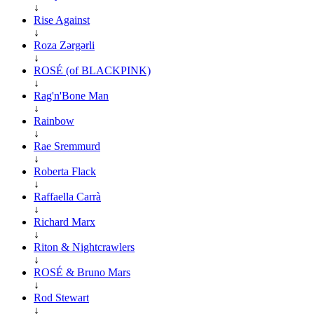
↓
Rise Against
↓
Roza Zərgərli
↓
ROSÉ (of BLACKPINK)
↓
Rag'n'Bone Man
↓
Rainbow
↓
Rae Sremmurd
↓
Roberta Flack
↓
Raffaella Carrà
↓
Richard Marx
↓
Riton & Nightcrawlers
↓
ROSÉ & Bruno Mars
↓
Rod Stewart
↓