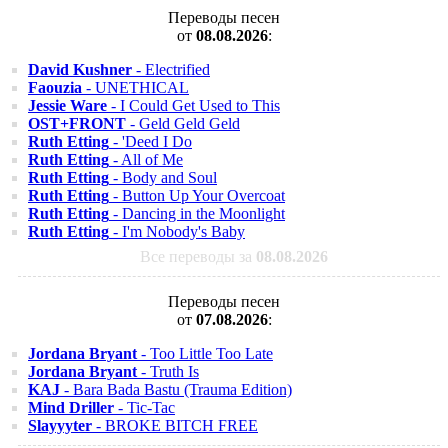
Переводы песен
от
08.08.2026
:
David Kushner
- Electrified
Faouzia
- UNETHICAL
Jessie Ware
- I Could Get Used to This
OST+FRONT
- Geld Geld Geld
Ruth Etting
- 'Deed I Do
Ruth Etting
- All of Me
Ruth Etting
- Body and Soul
Ruth Etting
- Button Up Your Overcoat
Ruth Etting
- Dancing in the Moonlight
Ruth Etting
- I'm Nobody's Baby
Все переводы за
08.08.2026
Переводы песен
от
07.08.2026
:
Jordana Bryant
- Too Little Too Late
Jordana Bryant
- Truth Is
KAJ
- Bara Bada Bastu (Trauma Edition)
Mind Driller
- Tic-Tac
Slayyyter
- BROKE BITCH FREE