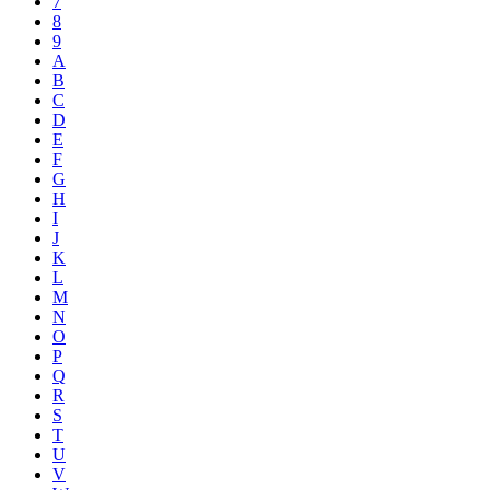
7
8
9
A
B
C
D
E
F
G
H
I
J
K
L
M
N
O
P
Q
R
S
T
U
V