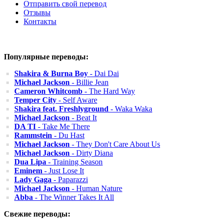
Отправить свой перевод
Отзывы
Контакты
Популярные переводы:
Shakira & Burna Boy
- Dai Dai
Michael Jackson
- Billie Jean
Cameron Whitcomb
- The Hard Way
Temper City
- Self Aware
Shakira feat. Freshlyground
- Waka Waka
Michael Jackson
- Beat It
DA TI
- Take Me There
Rammstein
- Du Hast
Michael Jackson
- They Don't Care About Us
Michael Jackson
- Dirty Diana
Dua Lipa
- Training Season
Eminem
- Just Lose It
Lady Gaga
- Paparazzi
Michael Jackson
- Human Nature
Abba
- The Winner Takes It All
Свежие переводы: