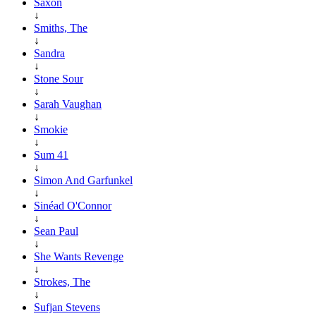
Saxon
↓
Smiths, The
↓
Sandra
↓
Stone Sour
↓
Sarah Vaughan
↓
Smokie
↓
Sum 41
↓
Simon And Garfunkel
↓
Sinéad O'Connor
↓
Sean Paul
↓
She Wants Revenge
↓
Strokes, The
↓
Sufjan Stevens