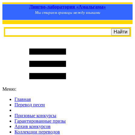
Лингво-лаборатория «Амальгама»
Мы стираем границы между языками
Меню:
Главная
Перевод песен
S
m
i
l
e
R
a
t
e
Призовые конкурсы
Гарантированные призы
Архив конкурсов
Коллекции переводов