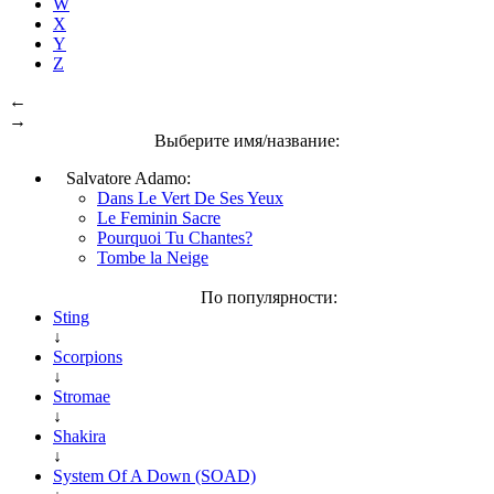
W
X
Y
Z
←
→
Выберите имя/название:
Salvatore Adamo:
Dans Le Vert De Ses Yeux
Le Feminin Sacre
Pourquoi Tu Chantes?
Tombe la Neige
По популярности:
Sting
↓
Scorpions
↓
Stromae
↓
Shakira
↓
System Of A Down (SOAD)