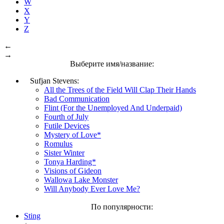
W
X
Y
Z
←
→
Выберите имя/название:
Sufjan Stevens:
All the Trees of the Field Will Clap Their Hands
Bad Communication
Flint (For the Unemployed And Underpaid)
Fourth of July
Futile Devices
Mystery of Love*
Romulus
Sister Winter
Tonya Harding*
Visions of Gideon
Wallowa Lake Monster
Will Anybody Ever Love Me?
По популярности:
Sting