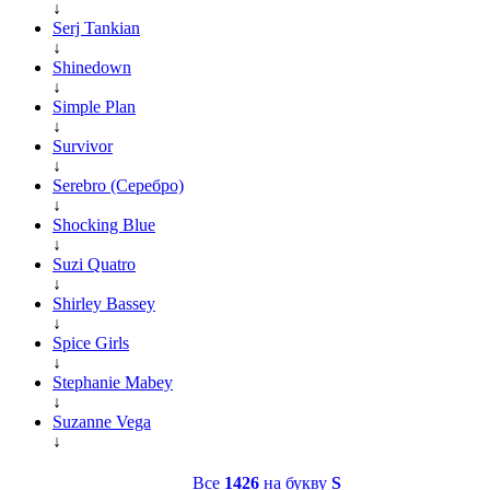
↓
Serj Tankian
↓
Shinedown
↓
Simple Plan
↓
Survivor
↓
Serebro (Серебро)
↓
Shocking Blue
↓
Suzi Quatro
↓
Shirley Bassey
↓
Spice Girls
↓
Stephanie Mabey
↓
Suzanne Vega
↓
Все
1426
на букву
S