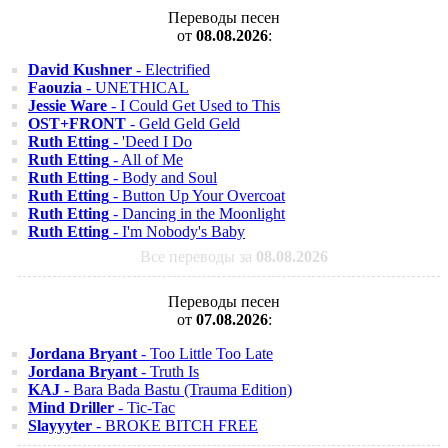
Переводы песен
от
08.08.2026
:
David Kushner
- Electrified
Faouzia
- UNETHICAL
Jessie Ware
- I Could Get Used to This
OST+FRONT
- Geld Geld Geld
Ruth Etting
- 'Deed I Do
Ruth Etting
- All of Me
Ruth Etting
- Body and Soul
Ruth Etting
- Button Up Your Overcoat
Ruth Etting
- Dancing in the Moonlight
Ruth Etting
- I'm Nobody's Baby
Все переводы за
08.08.2026
Переводы песен
от
07.08.2026
:
Jordana Bryant
- Too Little Too Late
Jordana Bryant
- Truth Is
KAJ
- Bara Bada Bastu (Trauma Edition)
Mind Driller
- Tic-Tac
Slayyyter
- BROKE BITCH FREE