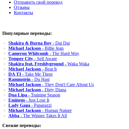
Отправить свой перевод
Отзывы
Контакты
Популярные переводы:
Shakira & Burna Boy
- Dai Dai
Michael Jackson
- Billie Jean
Cameron Whitcomb
- The Hard Way
Temper City
- Self Aware
Shakira feat. Freshlyground
- Waka Waka
Michael Jackson
- Beat It
DA TI
- Take Me There
Rammstein
- Du Hast
Michael Jackson
- They Don't Care About Us
Michael Jackson
- Dirty Diana
Dua Lipa
- Training Season
Eminem
- Just Lose It
Lady Gaga
- Paparazzi
Michael Jackson
- Human Nature
Abba
- The Winner Takes It All
Свежие переводы: