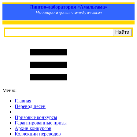
Лингво-лаборатория «Амальгама»
Мы стираем границы между языками
Меню:
Главная
Перевод песен
S
m
i
l
e
R
a
t
e
Призовые конкурсы
Гарантированные призы
Архив конкурсов
Коллекции переводов