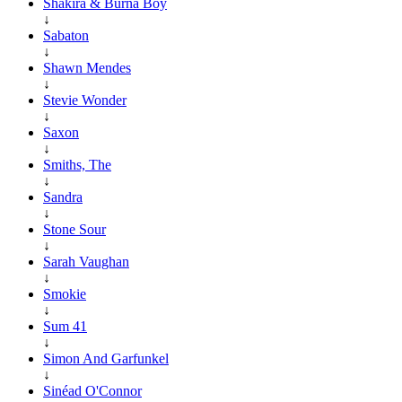
Shakira & Burna Boy
↓
Sabaton
↓
Shawn Mendes
↓
Stevie Wonder
↓
Saxon
↓
Smiths, The
↓
Sandra
↓
Stone Sour
↓
Sarah Vaughan
↓
Smokie
↓
Sum 41
↓
Simon And Garfunkel
↓
Sinéad O'Connor