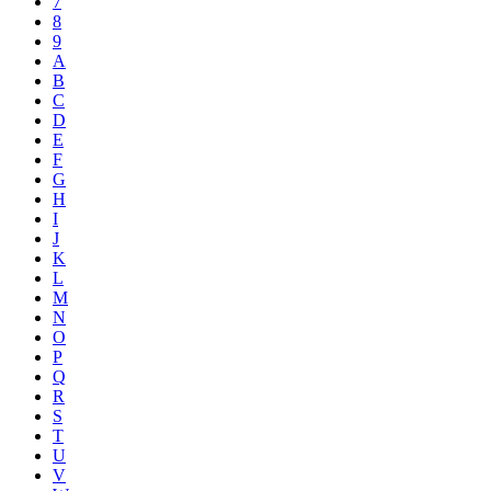
7
8
9
A
B
C
D
E
F
G
H
I
J
K
L
M
N
O
P
Q
R
S
T
U
V