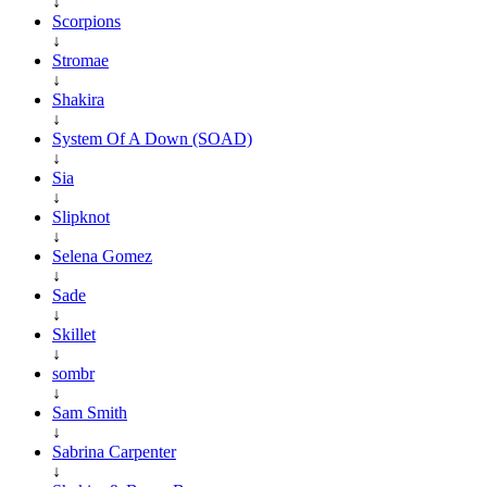
↓
Scorpions
↓
Stromae
↓
Shakira
↓
System Of A Down (SOAD)
↓
Sia
↓
Slipknot
↓
Selena Gomez
↓
Sade
↓
Skillet
↓
sombr
↓
Sam Smith
↓
Sabrina Carpenter
↓