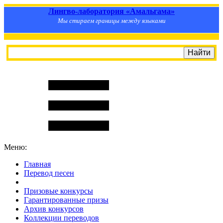
Лингво-лаборатория «Амальгама»
Мы стираем границы между языками
Меню:
Главная
Перевод песен
S
m
i
l
e
R
a
t
e
Призовые конкурсы
Гарантированные призы
Архив конкурсов
Коллекции переводов