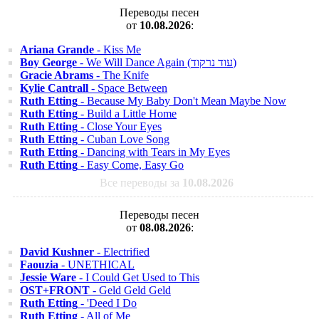
Переводы песен
от
10.08.2026
:
Ariana Grande
- Kiss Me
Boy George
- We Will Dance Again (עוד נרקוד)
Gracie Abrams
- The Knife
Kylie Cantrall
- Space Between
Ruth Etting
- Because My Baby Don't Mean Maybe Now
Ruth Etting
- Build a Little Home
Ruth Etting
- Close Your Eyes
Ruth Etting
- Cuban Love Song
Ruth Etting
- Dancing with Tears in My Eyes
Ruth Etting
- Easy Come, Easy Go
Все переводы за
10.08.2026
Переводы песен
от
08.08.2026
:
David Kushner
- Electrified
Faouzia
- UNETHICAL
Jessie Ware
- I Could Get Used to This
OST+FRONT
- Geld Geld Geld
Ruth Etting
- 'Deed I Do
Ruth Etting
- All of Me