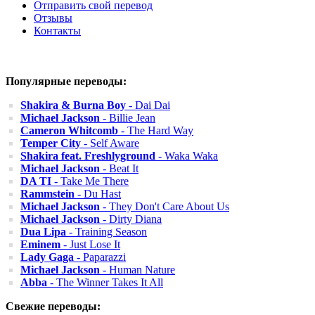
Отправить свой перевод
Отзывы
Контакты
Популярные переводы:
Shakira & Burna Boy
- Dai Dai
Michael Jackson
- Billie Jean
Cameron Whitcomb
- The Hard Way
Temper City
- Self Aware
Shakira feat. Freshlyground
- Waka Waka
Michael Jackson
- Beat It
DA TI
- Take Me There
Rammstein
- Du Hast
Michael Jackson
- They Don't Care About Us
Michael Jackson
- Dirty Diana
Dua Lipa
- Training Season
Eminem
- Just Lose It
Lady Gaga
- Paparazzi
Michael Jackson
- Human Nature
Abba
- The Winner Takes It All
Свежие переводы: