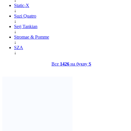
↓
Static-X
↓
Suzi Quatro
↓
Serj Tankian
↓
Stromae & Pomme
↓
SZA
↓
Все
1426
на букву
S