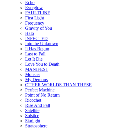
Echo
Everglow
FAULTLINE
First Light
Frequency
Gravity of You
Halo
INFECTED
Into the Unknown
It Has Begun
Last to Fall
Let It Die
Love You to Death
MANIFEST
Monster
My Demons
OTHER WORLDS THAN THESE
Perfect Machine
Point of No Return
Ricochet
Rise And Fall
Satellite
Solstice
Starlight
Stratosphere