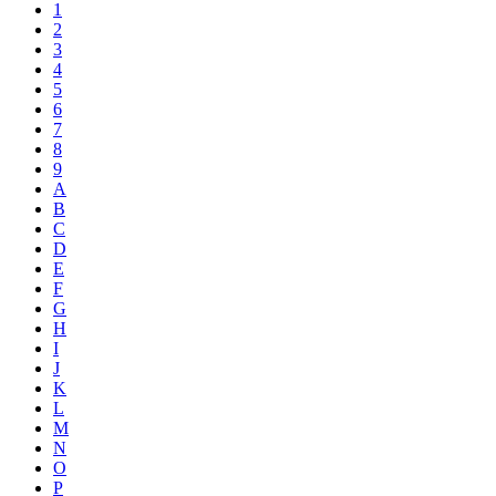
1
2
3
4
5
6
7
8
9
A
B
C
D
E
F
G
H
I
J
K
L
M
N
O
P