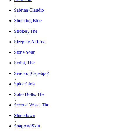
↓
Sabrina Claudio
↓
Shocking Blue
↓
Strokes, The
↓
Sleeping At Last
↓
Stone Sour
↓
Script, The
↓
Serebro (Серебро)
↓
Spice Girls
↓
Soho Dolls, The
↓
Second Voice, The
↓
Shinedown
↓
SoapAndSkin