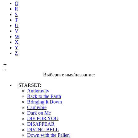
Q
R
S
T
U
V
W
X
Y
Z
←
→
Выберите имя/название:
STARSET:
Antigravity
Back to the Earth
Bringing It Down
Carnivore
Dark on Me
DIE FOR YOU
DISAPPEAR
DIVING BELL
Down with the Fallen