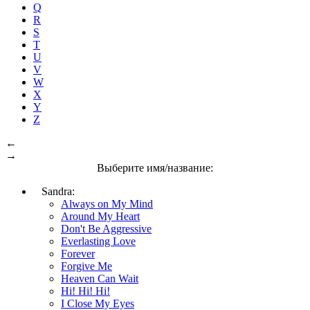
Q
R
S
T
U
V
W
X
Y
Z
←
→
Выберите имя/название:
Sandra:
Always on My Mind
Around My Heart
Don't Be Aggressive
Everlasting Love
Forever
Forgive Me
Heaven Can Wait
Hi! Hi! Hi!
I Close My Eyes