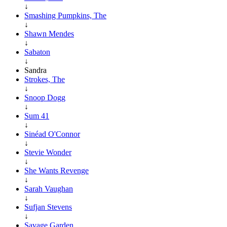
↓
Smashing Pumpkins, The
↓
Shawn Mendes
↓
Sabaton
↓
Sandra
Strokes, The
↓
Snoop Dogg
↓
Sum 41
↓
Sinéad O'Connor
↓
Stevie Wonder
↓
She Wants Revenge
↓
Sarah Vaughan
↓
Sufjan Stevens
↓
Savage Garden