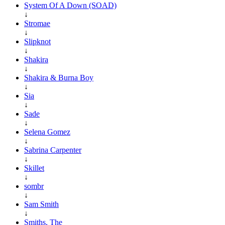
System Of A Down (SOAD)
↓
Stromae
↓
Slipknot
↓
Shakira
↓
Shakira & Burna Boy
↓
Sia
↓
Sade
↓
Selena Gomez
↓
Sabrina Carpenter
↓
Skillet
↓
sombr
↓
Sam Smith
↓
Smiths, The