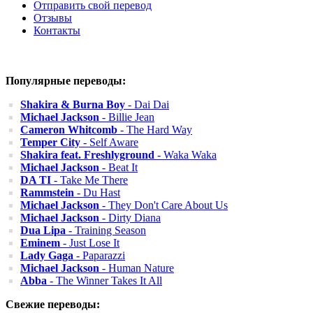
Отправить свой перевод
Отзывы
Контакты
Популярные переводы:
Shakira & Burna Boy
- Dai Dai
Michael Jackson
- Billie Jean
Cameron Whitcomb
- The Hard Way
Temper City
- Self Aware
Shakira feat. Freshlyground
- Waka Waka
Michael Jackson
- Beat It
DA TI
- Take Me There
Rammstein
- Du Hast
Michael Jackson
- They Don't Care About Us
Michael Jackson
- Dirty Diana
Dua Lipa
- Training Season
Eminem
- Just Lose It
Lady Gaga
- Paparazzi
Michael Jackson
- Human Nature
Abba
- The Winner Takes It All
Свежие переводы: