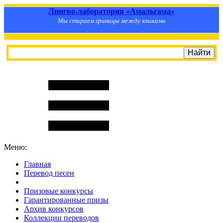
Лингво-лаборатория «Амальгама»
Мы стираем границы между языками
Меню:
Главная
Перевод песен
S
m
i
l
e
R
a
t
e
Призовые конкурсы
Гарантированные призы
Архив конкурсов
Коллекции переводов