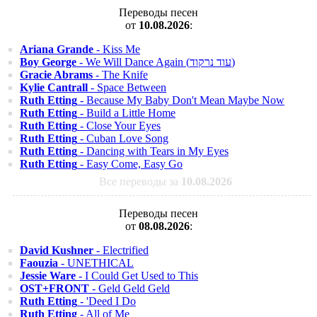
Переводы песен
от
10.08.2026
:
Ariana Grande
- Kiss Me
Boy George
- We Will Dance Again (עוד נרקוד)
Gracie Abrams
- The Knife
Kylie Cantrall
- Space Between
Ruth Etting
- Because My Baby Don't Mean Maybe Now
Ruth Etting
- Build a Little Home
Ruth Etting
- Close Your Eyes
Ruth Etting
- Cuban Love Song
Ruth Etting
- Dancing with Tears in My Eyes
Ruth Etting
- Easy Come, Easy Go
Все переводы за
10.08.2026
Переводы песен
от
08.08.2026
:
David Kushner
- Electrified
Faouzia
- UNETHICAL
Jessie Ware
- I Could Get Used to This
OST+FRONT
- Geld Geld Geld
Ruth Etting
- 'Deed I Do
Ruth Etting
- All of Me