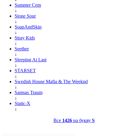
Summer Cem
↓
Stone Sour
↓
SoapAndSkin
↓
Stray Kids
↓
Seether
↓
Sleeping At Last
↓
STARSET
↓
Swedish House Mafia & The Weeknd
↓
Samsas Traum
↓
Static-X
↓
Все
1426
на букву
S