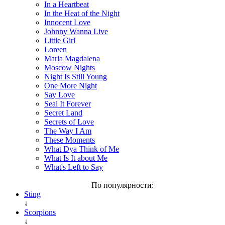
In a Heartbeat
In the Heat of the Night
Innocent Love
Johnny Wanna Live
Little Girl
Loreen
Maria Magdalena
Moscow Nights
Night Is Still Young
One More Night
Say Love
Seal It Forever
Secret Land
Secrets of Love
The Way I Am
These Moments
What Dya Think of Me
What Is It about Me
What's Left to Say
По популярности:
Sting
↓
Scorpions
↓