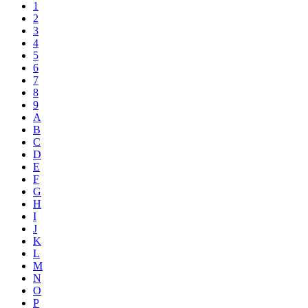
1
2
3
4
5
6
7
8
9
A
B
C
D
E
F
G
H
I
J
K
L
M
N
O
P