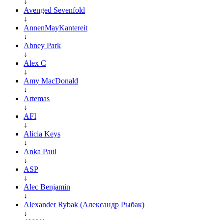
↓
Avenged Sevenfold
↓
AnnenMayKantereit
↓
Abney Park
↓
Alex C
↓
Amy MacDonald
↓
Artemas
↓
AFI
↓
Alicia Keys
↓
Anka Paul
↓
ASP
↓
Alec Benjamin
↓
Alexander Rybak (Александр Рыбак)
↓