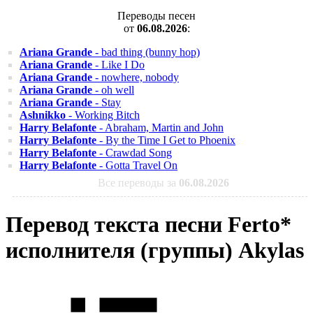
Переводы песен
от
06.08.2026
:
Ariana Grande
- bad thing (bunny hop)
Ariana Grande
- Like I Do
Ariana Grande
- nowhere, nobody
Ariana Grande
- oh well
Ariana Grande
- Stay
Ashnikko
- Working Bitch
Harry Belafonte
- Abraham, Martin and John
Harry Belafonte
- By the Time I Get to Phoenix
Harry Belafonte
- Crawdad Song
Harry Belafonte
- Gotta Travel On
Все переводы за
06.08.2026
Перевод текста песни Ferto*
исполнителя (группы) Akylas