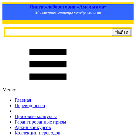
Лингво-лаборатория «Амальгама»
Мы стираем границы между языками
Меню:
Главная
Перевод песен
S
m
i
l
e
R
a
t
e
Призовые конкурсы
Гарантированные призы
Архив конкурсов
Коллекции переводов