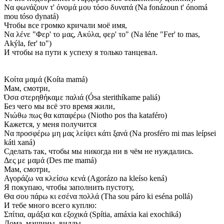
Να φωνάζουν τ' όνομά μου τόσο δυνατά (Na fonázoun t' ónomá
mou tóso dynatá)
Чтобы все громко кричали моё имя,
Να λένε "Φερ' το μας, Ακύλα, φερ' το" (Na léne "Fer' to mas,
Akýla, fer' to")
И чтобы на пути к успеху я только танцевал.
Κοίτα μαμά (Koíta mamá)
Мам, смотри,
Όσα στερηθήκαμε παλιά (Ósa sterithíkame paliá)
Без чего мы всё это время жили,
Νιώθω πως θα καταφέρω (Niotho pos tha kataféro)
Кажется, у меня получится
Να προσφέρω μη μας λείψει κάτι ξανά (Na prosféro mi mas leípsei
káti xaná)
Сделать так, чтобы мы никогда ни в чём не нуждались.
Δες με μαμά (Des me mamá)
Мам, смотри,
Αγοράζω να κλείσω κενά (Agorázo na kleíso kená)
Я покупаю, чтобы заполнить пустоту,
Θα σου πάρω κι εσένα πολλά (Tha sou páro ki eséna pollá)
И тебе много всего куплю:
Σπίτια, αμάξια και εξοχικά (Spítia, amáxia kai exochiká)
Дома, машины, виллы