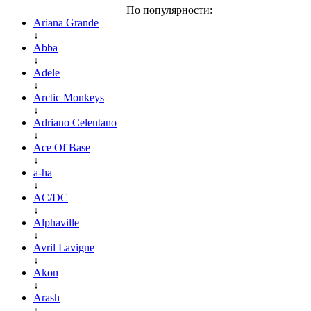
По популярности:
Ariana Grande
↓
Abba
↓
Adele
↓
Arctic Monkeys
↓
Adriano Celentano
↓
Ace Of Base
↓
a-ha
↓
AC/DC
↓
Alphaville
↓
Avril Lavigne
↓
Akon
↓
Arash
↓