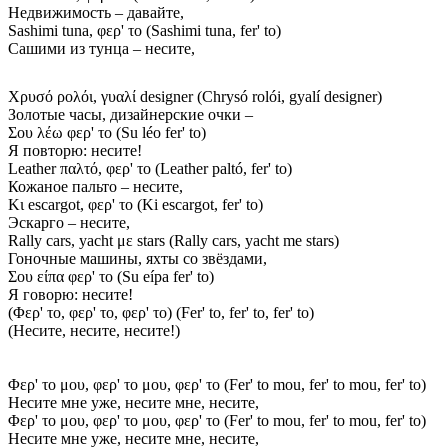
Недвижимость – давайте,
Sashimi tuna, φερ' το (Sashimi tuna, fer' to)
Сашими из тунца – несите,
Χρυσό ρολόι, γυαλί designer (Chrysó rolói, gyalí designer)
Золотые часы, дизайнерские очки –
Σου λέω φερ' το (Su léo fer' to)
Я повторю: несите!
Leather παλτό, φερ' το (Leather paltó, fer' to)
Кожаное пальто – несите,
Κι escargot, φερ' το (Ki escargot, fer' to)
Эскарго – несите,
Rally cars, yacht με stars (Rally cars, yacht me stars)
Гоночные машины, яхты со звёздами,
Σου είπα φερ' το (Su eípa fer' to)
Я говорю: несите!
(Φερ' το, φερ' το, φερ' το) (Fer' to, fer' to, fer' to)
(Несите, несите, несите!)
Φερ' το μου, φερ' το μου, φερ' το (Fer' to mou, fer' to mou, fer' to)
Несите мне уже, несите мне, несите,
Φερ' το μου, φερ' το μου, φερ' το (Fer' to mou, fer' to mou, fer' to)
Несите мне уже, несите мне, несите,