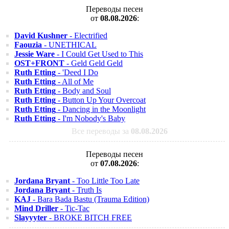
Переводы песен
от
08.08.2026
:
David Kushner
- Electrified
Faouzia
- UNETHICAL
Jessie Ware
- I Could Get Used to This
OST+FRONT
- Geld Geld Geld
Ruth Etting
- 'Deed I Do
Ruth Etting
- All of Me
Ruth Etting
- Body and Soul
Ruth Etting
- Button Up Your Overcoat
Ruth Etting
- Dancing in the Moonlight
Ruth Etting
- I'm Nobody's Baby
Все переводы за
08.08.2026
Переводы песен
от
07.08.2026
:
Jordana Bryant
- Too Little Too Late
Jordana Bryant
- Truth Is
KAJ
- Bara Bada Bastu (Trauma Edition)
Mind Driller
- Tic-Tac
Slayyyter
- BROKE BITCH FREE