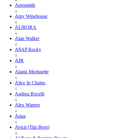
Aerosmith
↓
Amy Winehouse
↓
AURORA
↓
Alan Walker
↓
A$AP Rocky
↓
AJR
↓
Alanis Morissette
↓
Alice In Chains
↓
Andrea Bocelli
↓
Alex Warren
↓
Aqua
↓
Avicii (Tim Berg)
↓