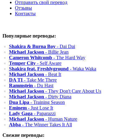
Отправить свой перевод
Отзывы
Контакты
Популярные переводы:
Shakira & Burna Boy
- Dai Dai
Michael Jackson
- Billie Jean
Cameron Whitcomb
- The Hard Way
Temper City
- Self Aware
Shakira feat. Freshlyground
- Waka Waka
Michael Jackson
- Beat It
DA TI
- Take Me There
Rammstein
- Du Hast
Michael Jackson
- They Don't Care About Us
Michael Jackson
- Dirty Diana
Dua Lipa
- Training Season
Eminem
- Just Lose It
Lady Gaga
- Paparazzi
Michael Jackson
- Human Nature
Abba
- The Winner Takes It All
Свежие переводы: