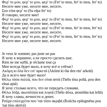
Φερ' το μου, φερ' το μου, φερ' το (Fer' to mou, fer' to mou, fer' to)
Несите мне уже, несите мне, несите,
Σου είπα φερ' το (Su eípa fer' to)
Я говорю, несите мне!
Φερ' το μου, φερ' το μου, φερ' το (Fer' to mou, fer' to mou, fer' to)
Несите мне уже, несите мне, несите,
Φερ' το μου, φερ' το μου, φερ' το (Fer' to mou, fer' to mou, fer' to)
Несите мне уже, несите мне, несите,
Φερ' το μου, φερ' το μου, φερ' το (Fer' to mou, fer' to mou, fer' to)
Несите мне уже, несите мне, несите.
Je veux le sommet, pas juste un pas
Я хочу к вершине, а не просто сделать шаг,
Rien ne me suffit, je réclame tout ça
Мне всегда будет мало, я хочу всё и сейчас!
Ακόμη κι όλα δεν ειν' αρκετά (Akómi ki óla den ein' arketá)
Да и всего мне будет мало!
Θέλω τόσα πολλά, που δεν είναι απτά (Thélo tósa pollá, pou den
eínai aptá)
Я хочу столько всего, что не передать словами.
Θέλω δόξα, αιωνιότητα και λεφτά (Thélo dóxa, aioniótita kai leftá)
Я хочу славы, вечности и денег,
Ρούχα επιλεγμένα που 'ναι τόσο ακριβά (Roúcha epilegména pou
'nai tóso akrivá)