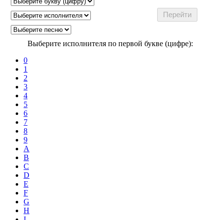
Выберите исполнителя по первой букве (цифре):
0
1
2
3
4
5
6
7
8
9
A
B
C
D
E
F
G
H
I