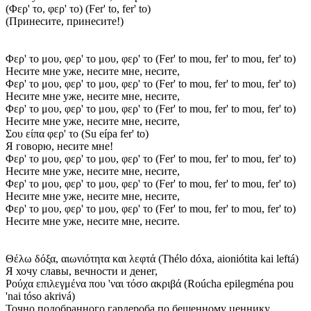
(Φερ' το, φερ' το) (Fer' to, fer' to)
(Принесите, принесите!)
Φερ' το μου, φερ' το μου, φερ' το (Fer' to mou, fer' to mou, fer' to)
Несите мне уже, несите мне, несите,
Φερ' το μου, φερ' το μου, φερ' το (Fer' to mou, fer' to mou, fer' to)
Несите мне уже, несите мне, несите,
Φερ' το μου, φερ' το μου, φερ' το (Fer' to mou, fer' to mou, fer' to)
Несите мне уже, несите мне, несите,
Σου είπα φερ' το (Su eípa fer' to)
Я говорю, несите мне!
Φερ' το μου, φερ' το μου, φερ' το (Fer' to mou, fer' to mou, fer' to)
Несите мне уже, несите мне, несите,
Φερ' το μου, φερ' το μου, φερ' το (Fer' to mou, fer' to mou, fer' to)
Несите мне уже, несите мне, несите,
Φερ' το μου, φερ' το μου, φερ' το (Fer' to mou, fer' to mou, fer' to)
Несите мне уже, несите мне, несите.
Θέλω δόξα, αιωνιότητα και λεφτά (Thélo dóxa, aioniótita kai leftá)
Я хочу славы, вечности и денег,
Ρούχα επιλεγμένα που 'ναι τόσο ακριβά (Roúcha epilegména pou
'nai tóso akrivá)
Точно подобранного гардероба по бешенному ценнику.