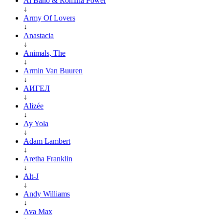
Al Bano & Romina Power
↓
Army Of Lovers
↓
Anastacia
↓
Animals, The
↓
Armin Van Buuren
↓
АИГЕЛ
↓
Alizée
↓
Ay Yola
↓
Adam Lambert
↓
Aretha Franklin
↓
Alt-J
↓
Andy Williams
↓
Ava Max