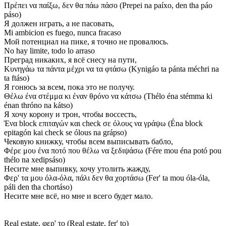
Πρέπει να παίξω, δεν θα πάω πάσο (Prepei na paíxo, den tha páo
páso)
Я должен играть, а не пасовать,
Mi ambicion es fuego, nunca fracaso
Мой потенциал на пике, я точно не провалюсь.
No hay limite, todo lo arraso
Преград никаких, я всё снесу на пути,
Κυνηγάω τα πάντα μέχρι να τα φτάσω (Kynigáo ta pánta méchri na
ta ftáso)
Я гонюсь за всем, пока это не получу.
Θέλω ένα στέμμα κι έναν θρόνο να κάτσω (Thélo éna stémma ki
énan thróno na kátso)
Я хочу корону и трон, чтобы воссесть,
Ένα block επιταγών και check σε όλους να γράψω (Éna block
epitagón kai check se ólous na grápso)
Чековую книжку, чтобы всем выписывать бабло,
Φέρε μου ένα ποτό που θέλω να ξεδιψάσω (Fére mou éna potó pou
thélo na xedipsáso)
Несите мне выпивку, хочу утолить жажду,
Φερ' τα μου όλα-όλα, πάλι δεν θα χορτάσω (Fer' ta mou óla-óla,
páli den tha chortáso)
Несите мне всё, но мне и всего будет мало.
Real estate, φερ' το (Real estate, fer' to)