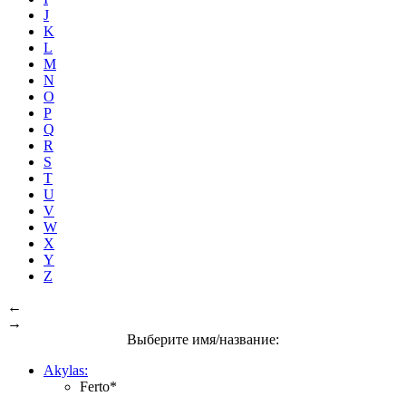
J
K
L
M
N
O
P
Q
R
S
T
U
V
W
X
Y
Z
←
→
Выберите имя/название:
Akylas:
Ferto*