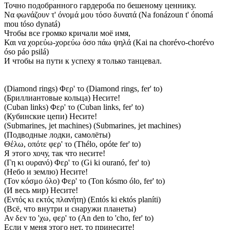
Точно подобранного гардероба по бешеному ценнику.
Να φωνάζουν τ' όνομά μου τόσο δυνατά (Na fonázoun t' ónomá
mou tóso dynatá)
Чтобы все громко кричали моё имя,
Και να χορεύω-χορεύω όσο πάω ψηλά (Kai na chorévo-chorévo
óso páo psilá)
И чтобы на пути к успеху я только танцевал.
(Diamond rings) Φερ' το (Diamond rings, fer' to)
(Бриллиантовые кольца) Несите!
(Cuban links) Φερ' το (Cuban links, fer' to)
(Кубинские цепи) Несите!
(Submarines, jet machines) (Submarines, jet machines)
(Подводные лодки, самолёты)
Θέλω, οπότε φερ' το (Thélo, opóte fer' to)
Я этого хочу, так что несите!
(Γη κι ουρανό) Φερ' το (Gi ki ouranó, fer' to)
(Небо и землю) Несите!
(Τον κόσμο όλο) Φερ' το (Ton kósmo ólo, fer' to)
(И весь мир) Несите!
(Εντός κι εκτός πλανήτη) (Entós ki ektós planíti)
(Всё, что внутри и снаружи планеты)
Αν δεν το 'χω, φερ' το (An den to 'cho, fer' to)
Если у меня этого нет, то принесите!