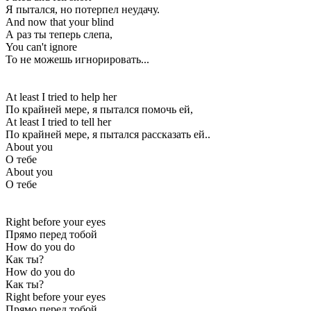
Я пытался, но потерпел неудачу.
And now that your blind
А раз ты теперь слепа,
You can't ignore
То не можешь игнорировать...
At least I tried to help her
По крайней мере, я пытался помочь ей,
At least I tried to tell her
По крайней мере, я пытался рассказать ей..
About you
О тебе
About you
О тебе
Right before your eyes
Прямо перед тобой
How do you do
Как ты?
How do you do
Как ты?
Right before your eyes
Прямо перед тобой