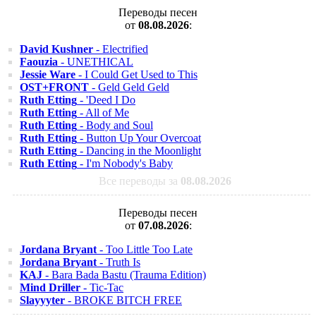
Переводы песен
от
08.08.2026
:
David Kushner
- Electrified
Faouzia
- UNETHICAL
Jessie Ware
- I Could Get Used to This
OST+FRONT
- Geld Geld Geld
Ruth Etting
- 'Deed I Do
Ruth Etting
- All of Me
Ruth Etting
- Body and Soul
Ruth Etting
- Button Up Your Overcoat
Ruth Etting
- Dancing in the Moonlight
Ruth Etting
- I'm Nobody's Baby
Все переводы за
08.08.2026
Переводы песен
от
07.08.2026
:
Jordana Bryant
- Too Little Too Late
Jordana Bryant
- Truth Is
KAJ
- Bara Bada Bastu (Trauma Edition)
Mind Driller
- Tic-Tac
Slayyyter
- BROKE BITCH FREE