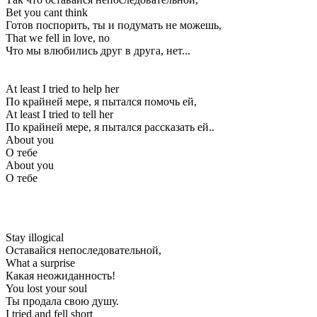
Bet you cant think
Готов поспорить, ты и подумать не можешь,
That we fell in love, no
Что мы влюбились друг в друга, нет...
At least I tried to help her
По крайней мере, я пытался помочь ей,
At least I tried to tell her
По крайней мере, я пытался рассказать ей..
About you
О тебе
About you
О тебе
Stay illogical
Оставайся непоследовательной,
What a surprise
Какая неожиданность!
You lost your soul
Ты продала свою душу.
I tried and fell short