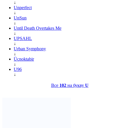
↓
Unperfect
↓
UnSun
↓
Until Death Overtakes Me
↓
UPSAHL
↓
Urban Symphony
↓
Üçnoktabir
↓
U96
↓
Все
102
на букву
U