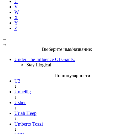
U
V
W
X
Y
Z
←
→
Выберите имя/название:
Under The Influence Of Giants:
Stay Illogical
По популярности:
U2
↓
Unheilig
↓
Usher
↓
Uriah Heep
↓
Umberto Tozzi
↓