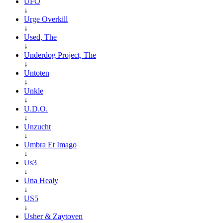
UFO
↓
Urge Overkill
↓
Used, The
↓
Underdog Project, The
↓
Untoten
↓
Unkle
↓
U.D.O.
↓
Unzucht
↓
Umbra Et Imago
↓
Us3
↓
Una Healy
↓
US5
↓
Usher & Zaytoven