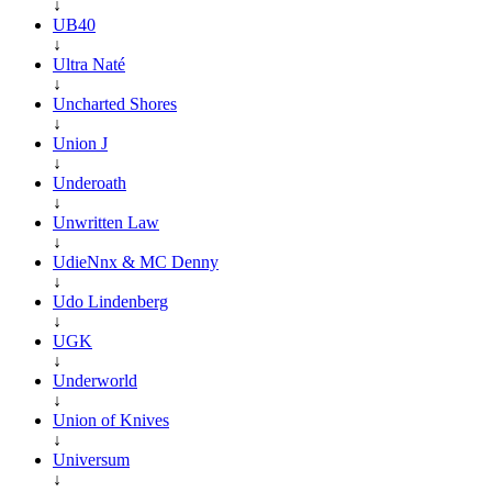
↓
UB40
↓
Ultra Naté
↓
Uncharted Shores
↓
Union J
↓
Underoath
↓
Unwritten Law
↓
UdieNnx & MC Denny
↓
Udo Lindenberg
↓
UGK
↓
Underworld
↓
Union of Knives
↓
Universum
↓