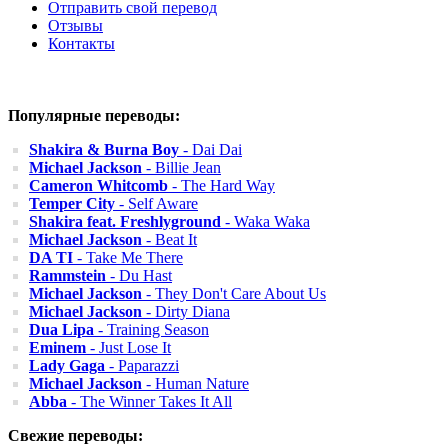
Отправить свой перевод
Отзывы
Контакты
Популярные переводы:
Shakira & Burna Boy
- Dai Dai
Michael Jackson
- Billie Jean
Cameron Whitcomb
- The Hard Way
Temper City
- Self Aware
Shakira feat. Freshlyground
- Waka Waka
Michael Jackson
- Beat It
DA TI
- Take Me There
Rammstein
- Du Hast
Michael Jackson
- They Don't Care About Us
Michael Jackson
- Dirty Diana
Dua Lipa
- Training Season
Eminem
- Just Lose It
Lady Gaga
- Paparazzi
Michael Jackson
- Human Nature
Abba
- The Winner Takes It All
Свежие переводы: