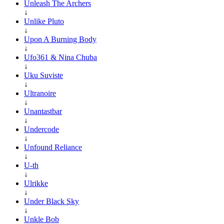
Unleash The Archers
↓
Unlike Pluto
↓
Upon A Burning Body
↓
Ufo361 & Nina Chuba
↓
Uku Suviste
↓
Ultranoire
↓
Unantastbar
↓
Undercode
↓
Unfound Reliance
↓
U-th
↓
Ulrikke
↓
Under Black Sky
↓
Unkle Bob