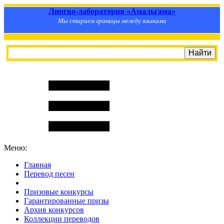
Лингво-лаборатория «Амальгама»
Мы стираем границы между языками
Меню:
Главная
Перевод песен
S
m
i
l
e
R
a
t
e
Призовые конкурсы
Гарантированные призы
Архив конкурсов
Коллекции переводов