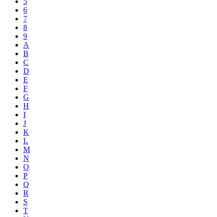
5
6
7
8
9
A
B
C
D
E
F
G
H
I
J
K
L
M
N
O
P
Q
R
S
T