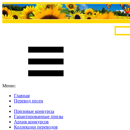
Меню:
Главная
Перевод песен
S
m
i
l
e
R
a
t
e
Призовые конкурсы
Гарантированные призы
Архив конкурсов
Коллекции переводов