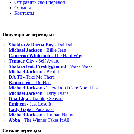
Отправить свой перевод
Отзывы
Контакты
Популярные переводы:
Shakira & Burna Boy
- Dai Dai
Michael Jackson
- Billie Jean
Cameron Whitcomb
- The Hard Way
Temper City
- Self Aware
Shakira feat. Freshlyground
- Waka Waka
Michael Jackson
- Beat It
DA TI
- Take Me There
Rammstein
- Du Hast
Michael Jackson
- They Don't Care About Us
Michael Jackson
- Dirty Diana
Dua Lipa
- Training Season
Eminem
- Just Lose It
Lady Gaga
- Paparazzi
Michael Jackson
- Human Nature
Abba
- The Winner Takes It All
Свежие переводы: