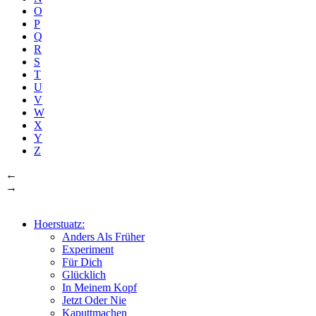
O
P
Q
R
S
T
U
V
W
X
Y
Z
←
→
Hoerstuatz:
Anders Als Früher
Experiment
Für Dich
Glücklich
In Meinem Kopf
Jetzt Oder Nie
Kaputtmachen