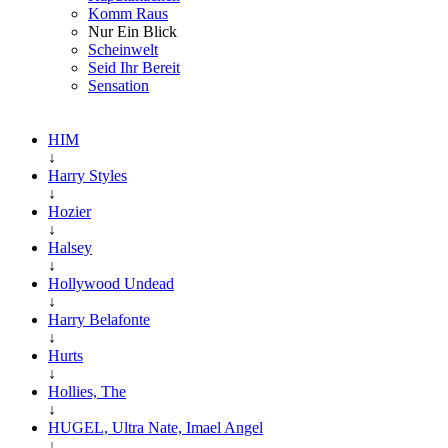
Komm Raus
Nur Ein Blick
Scheinwelt
Seid Ihr Bereit
Sensation
HIM
↓
Harry Styles
↓
Hozier
↓
Halsey
↓
Hollywood Undead
↓
Harry Belafonte
↓
Hurts
↓
Hollies, The
↓
HUGEL, Ultra Nate, Imael Angel
↓