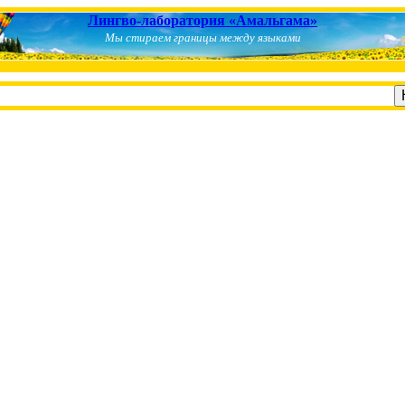
Лингво-лаборатория «Амальгама»
Мы стираем границы между языками