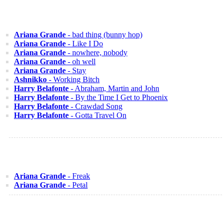
Ariana Grande
- bad thing (bunny hop)
Ariana Grande
- Like I Do
Ariana Grande
- nowhere, nobody
Ariana Grande
- oh well
Ariana Grande
- Stay
Ashnikko
- Working Bitch
Harry Belafonte
- Abraham, Martin and John
Harry Belafonte
- By the Time I Get to Phoenix
Harry Belafonte
- Crawdad Song
Harry Belafonte
- Gotta Travel On
Ariana Grande
- Freak
Ariana Grande
- Petal