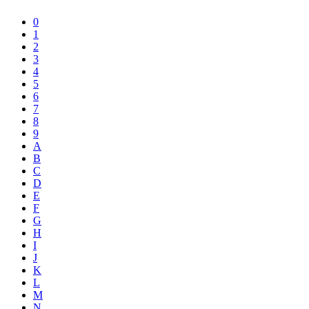
0
1
2
3
4
5
6
7
8
9
A
B
C
D
E
F
G
H
I
J
K
L
M
N