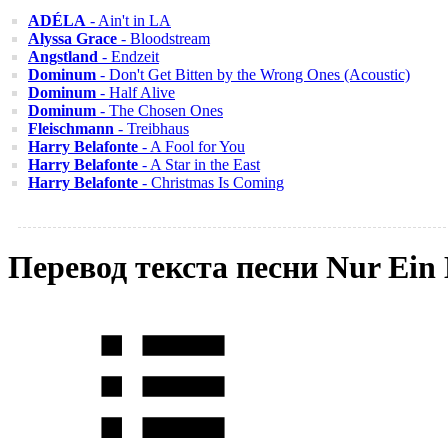
ADÉLA
- Ain't in LA
Alyssa Grace
- Bloodstream
Angstland
- Endzeit
Dominum
- Don't Get Bitten by the Wrong Ones (Acoustic)
Dominum
- Half Alive
Dominum
- The Chosen Ones
Fleischmann
- Treibhaus
Harry Belafonte
- A Fool for You
Harry Belafonte
- A Star in the East
Harry Belafonte
- Christmas Is Coming
Перевод текста песни Nur Ein 