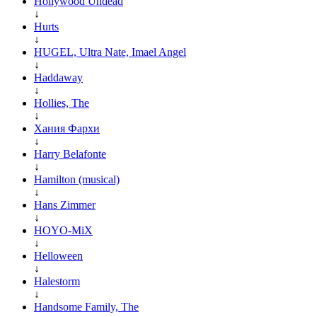
Hollywood Undead
↓
Hurts
↓
HUGEL, Ultra Nate, Imael Angel
↓
Haddaway
↓
Hollies, The
↓
Хания Фархи
↓
Harry Belafonte
↓
Hamilton (musical)
↓
Hans Zimmer
↓
HOYO-MiX
↓
Helloween
↓
Halestorm
↓
Handsome Family, The