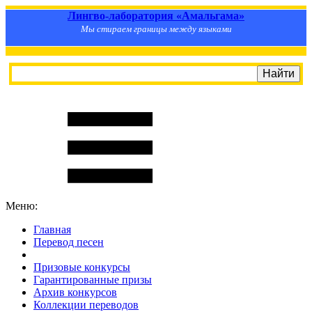
Лингво-лаборатория «Амальгама»
Мы стираем границы между языками
Меню:
Главная
Перевод песен
S
m
i
l
e
R
a
t
e
Призовые конкурсы
Гарантированные призы
Архив конкурсов
Коллекции переводов