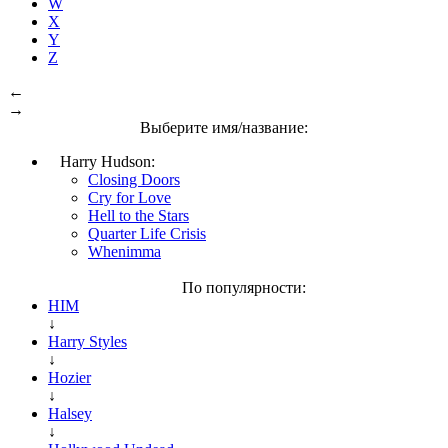
W
X
Y
Z
←
→
Выберите имя/название:
Harry Hudson:
Closing Doors
Cry for Love
Hell to the Stars
Quarter Life Crisis
Whenimma
По популярности:
HIM
↓
Harry Styles
↓
Hozier
↓
Halsey
↓