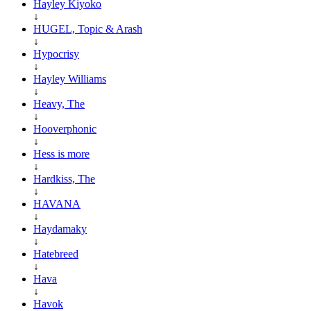
Hayley Kiyoko
↓
HUGEL, Topic & Arash
↓
Hypocrisy
↓
Hayley Williams
↓
Heavy, The
↓
Hooverphonic
↓
Hess is more
↓
Hardkiss, The
↓
HAVANA
↓
Haydamaky
↓
Hatebreed
↓
Hava
↓
Havok