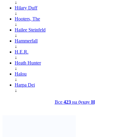
↓
Hilary Duff
↓
Hooters, The
↓
Hailee Steinfeld
↓
Hammerfall
↓
H.E.R.
↓
Heath Hunter
↓
Halou
↓
Harpa Dei
↓
Все
423
на букву
H