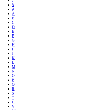
7
8
9
A
B
C
D
E
F
G
H
I
J
K
L
M
N
O
P
Q
R
S
T
U
V