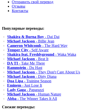
Отправить свой перевод
Отзывы
Контакты
Популярные переводы:
Shakira & Burna Boy
- Dai Dai
Michael Jackson
- Billie Jean
Cameron Whitcomb
- The Hard Way
Temper City
- Self Aware
Shakira feat. Freshlyground
- Waka Waka
Michael Jackson
- Beat It
DA TI
- Take Me There
Rammstein
- Du Hast
Michael Jackson
- They Don't Care About Us
Michael Jackson
- Dirty Diana
Dua Lipa
- Training Season
Eminem
- Just Lose It
Lady Gaga
- Paparazzi
Michael Jackson
- Human Nature
Abba
- The Winner Takes It All
Свежие переводы: