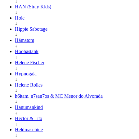
↓
HAN (Stray Kids)
↓
Hole
↓
Hippie Sabotage
↓
Hämatom
↓
Hoobastank
↓
Helene Fischer
↓
Hypnogaja
↓
Helene Rolles
↓
h6itam, n7san7os & MC Menor do Alvorada
↓
Hanumankind
↓
Hector & Tito
↓
Heldmaschine
↓