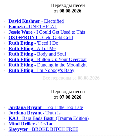
Переводы песен
от
08.08.2026
:
David Kushner
- Electrified
Faouzia
- UNETHICAL
Jessie Ware
- I Could Get Used to This
OST+FRONT
- Geld Geld Geld
Ruth Etting
- 'Deed I Do
Ruth Etting
- All of Me
Ruth Etting
- Body and Soul
Ruth Etting
- Button Up Your Overcoat
Ruth Etting
- Dancing in the Moonlight
Ruth Etting
- I'm Nobody's Baby
Все переводы за
08.08.2026
Переводы песен
от
07.08.2026
:
Jordana Bryant
- Too Little Too Late
Jordana Bryant
- Truth Is
KAJ
- Bara Bada Bastu (Trauma Edition)
Mind Driller
- Tic-Tac
Slayyyter
- BROKE BITCH FREE