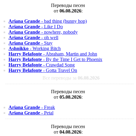
Переводы песен
от
06.08.2026
:
Ariana Grande
- bad thing (bunny hop)
Ariana Grande
- Like I Do
Ariana Grande
- nowhere, nobody
Ariana Grande
- oh well
Ariana Grande
- Stay
Ashnikko
- Working Bitch
Harry Belafonte
- Abraham, Martin and John
Harry Belafonte
- By the Time I Get to Phoenix
Harry Belafonte
- Crawdad Song
Harry Belafonte
- Gotta Travel On
Все переводы за
06.08.2026
Переводы песен
от
05.08.2026
:
Ariana Grande
- Freak
Ariana Grande
- Petal
Переводы песен
от
04.08.2026
: