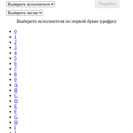
Выберите исполнителя по первой букве (цифре):
0
1
2
3
4
5
6
7
8
9
A
B
C
D
E
F
G
H
I
J