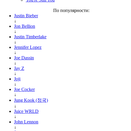
По популярности:
Justin Bieber
↓
Jon Bellion
↓
Justin Timberlake
↓
Jennifer Lopez
↓
Joe Dassin
↓
Jay Z
↓
Joji
↓
Joe Cocker
↓
Jung Kook (정국)
↓
Juice WRLD
↓
John Lennon
↓