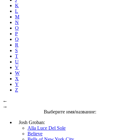
K
L
M
N
O
P
Q
R
S
T
U
V
W
X
Y
Z
←
→
Выберите имя/название:
Josh Groban:
Alla Luce Del Sole
Believe
Bells of New York City