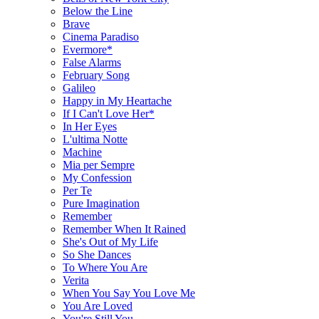
Below the Line
Brave
Cinema Paradiso
Evermore*
False Alarms
February Song
Galileo
Happy in My Heartache
If I Can't Love Her*
In Her Eyes
L'ultima Notte
Machine
Mia per Sempre
My Confession
Per Te
Pure Imagination
Remember
Remember When It Rained
She's Out of My Life
So She Dances
To Where You Are
Verita
When You Say You Love Me
You Are Loved
You're Still You