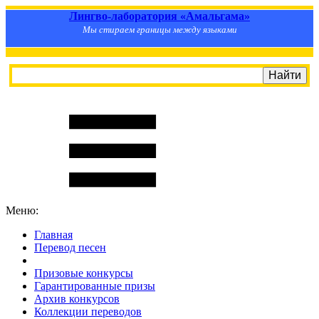
Лингво-лаборатория «Амальгама»
Мы стираем границы между языками
Меню:
Главная
Перевод песен
S
m
i
l
e
R
a
t
e
Призовые конкурсы
Гарантированные призы
Архив конкурсов
Коллекции переводов