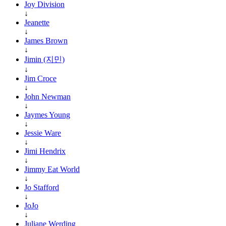
Joy Division
↓
Jeanette
↓
James Brown
↓
Jimin (지민)
↓
Jim Croce
↓
John Newman
↓
Jaymes Young
↓
Jessie Ware
↓
Jimi Hendrix
↓
Jimmy Eat World
↓
Jo Stafford
↓
JoJo
↓
Juliane Werding