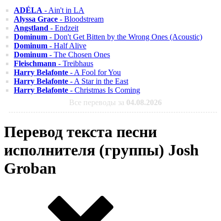
ADÉLA
- Ain't in LA
Alyssa Grace
- Bloodstream
Angstland
- Endzeit
Dominum
- Don't Get Bitten by the Wrong Ones (Acoustic)
Dominum
- Half Alive
Dominum
- The Chosen Ones
Fleischmann
- Treibhaus
Harry Belafonte
- A Fool for You
Harry Belafonte
- A Star in the East
Harry Belafonte
- Christmas Is Coming
Все переводы за
04.08.2026
Перевод текста песни
исполнителя (группы) Josh
Groban