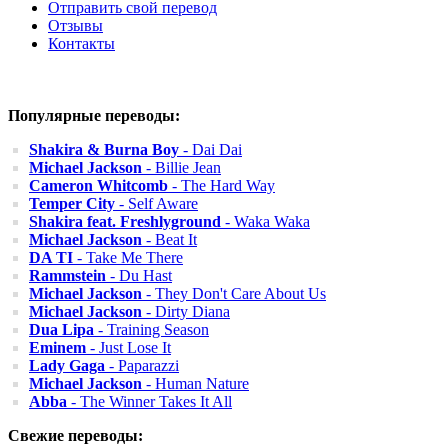
Отправить свой перевод
Отзывы
Контакты
Популярные переводы:
Shakira & Burna Boy
- Dai Dai
Michael Jackson
- Billie Jean
Cameron Whitcomb
- The Hard Way
Temper City
- Self Aware
Shakira feat. Freshlyground
- Waka Waka
Michael Jackson
- Beat It
DA TI
- Take Me There
Rammstein
- Du Hast
Michael Jackson
- They Don't Care About Us
Michael Jackson
- Dirty Diana
Dua Lipa
- Training Season
Eminem
- Just Lose It
Lady Gaga
- Paparazzi
Michael Jackson
- Human Nature
Abba
- The Winner Takes It All
Свежие переводы: