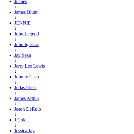
Juanes
↓
James Blunt
↓
JENNIE
↓
John Legend
↓
Julio Iglesias
↓
Jay Sean
↓
Jerry Lee Lewis
↓
Johnny Cash
↓
Judas Priest
↓
James Arthur
↓
Jason DeRulo
↓
J.Cole
↓
Jessica Jay