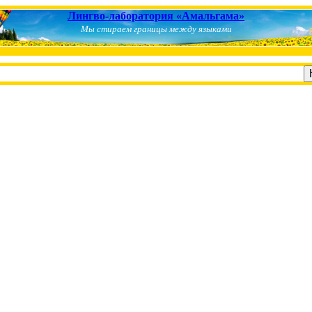
Лингво-лаборатория «Амальгама»
Мы стираем границы между языками