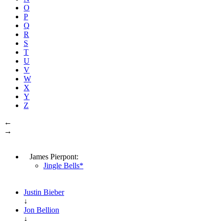
O
P
Q
R
S
T
U
V
W
X
Y
Z
←
→
James Pierpont:
Jingle Bells*
Justin Bieber
↓
Jon Bellion
↓