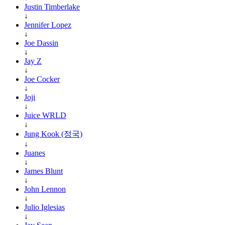
Justin Timberlake
↓
Jennifer Lopez
↓
Joe Dassin
↓
Jay Z
↓
Joe Cocker
↓
Joji
↓
Juice WRLD
↓
Jung Kook (정국)
↓
Juanes
↓
James Blunt
↓
John Lennon
↓
Julio Iglesias
↓