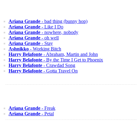
Ariana Grande
- bad thing (bunny hop)
Ariana Grande
- Like I Do
Ariana Grande
- nowhere, nobody
Ariana Grande
- oh well
Ariana Grande
- Stay
Ashnikko
- Working Bitch
Harry Belafonte
- Abraham, Martin and John
Harry Belafonte
- By the Time I Get to Phoenix
Harry Belafonte
- Crawdad Song
Harry Belafonte
- Gotta Travel On
Ariana Grande
- Freak
Ariana Grande
- Petal