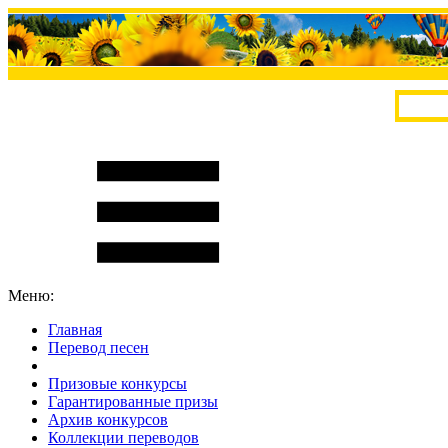
Меню:
Главная
Перевод песен
S
m
i
l
e
R
a
t
e
Призовые конкурсы
Гарантированные призы
Архив конкурсов
Коллекции переводов