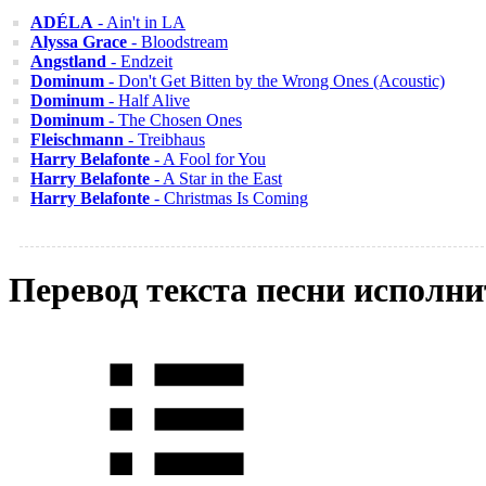
ADÉLA
- Ain't in LA
Alyssa Grace
- Bloodstream
Angstland
- Endzeit
Dominum
- Don't Get Bitten by the Wrong Ones (Acoustic)
Dominum
- Half Alive
Dominum
- The Chosen Ones
Fleischmann
- Treibhaus
Harry Belafonte
- A Fool for You
Harry Belafonte
- A Star in the East
Harry Belafonte
- Christmas Is Coming
Перевод текста песни исполни