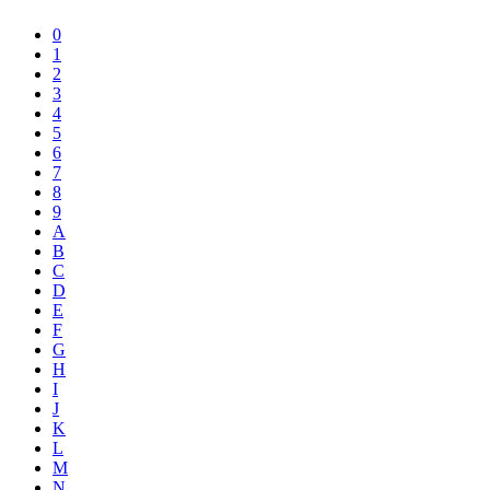
0
1
2
3
4
5
6
7
8
9
A
B
C
D
E
F
G
H
I
J
K
L
M
N