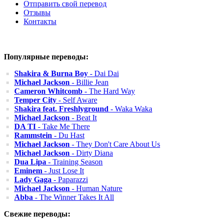
Отправить свой перевод
Отзывы
Контакты
Популярные переводы:
Shakira & Burna Boy
- Dai Dai
Michael Jackson
- Billie Jean
Cameron Whitcomb
- The Hard Way
Temper City
- Self Aware
Shakira feat. Freshlyground
- Waka Waka
Michael Jackson
- Beat It
DA TI
- Take Me There
Rammstein
- Du Hast
Michael Jackson
- They Don't Care About Us
Michael Jackson
- Dirty Diana
Dua Lipa
- Training Season
Eminem
- Just Lose It
Lady Gaga
- Paparazzi
Michael Jackson
- Human Nature
Abba
- The Winner Takes It All
Свежие переводы: